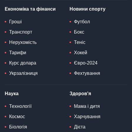
Економіка та фінанси
Новини спорту
Гроші
Футбол
Транспорт
Бокс
Нерухомість
Теніс
Тарифи
Хокей
Курс долара
Євро-2024
Укрзалізниця
Фехтування
Наука
Здоров'я
Технології
Мама і дитя
Космос
Харчування
Біологія
Дієта