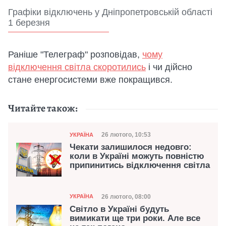
Графіки відключень у Дніпропетровській області
1 березня
Раніше "Телеграф" розповідав,
чому
відключення світла скоротились
і чи дійсно
стане енергосистеми вже покращився.
Читайте також:
Категорія
Дата публікації
26 лютого, 10:53
УКРАЇНА
Чекати залишилося недовго:
коли в Україні можуть повністю
припинитись відключення світла
Категорія
Дата публікації
26 лютого, 08:00
УКРАЇНА
Світло в Україні будуть
вимикати ще три роки. Але все