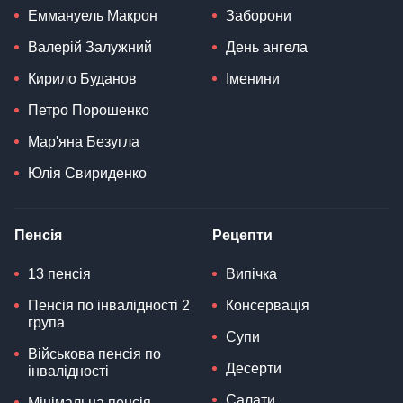
Еммануель Макрон
Заборони
Валерій Залужний
День ангела
Кирило Буданов
Іменини
Петро Порошенко
Мар'яна Безугла
Юлія Свириденко
Пенсія
Рецепти
13 пенсія
Випічка
Пенсія по інвалідності 2
Консервація
група
Супи
Військова пенсія по
Десерти
інвалідності
Салати
Мінімальна пенсія