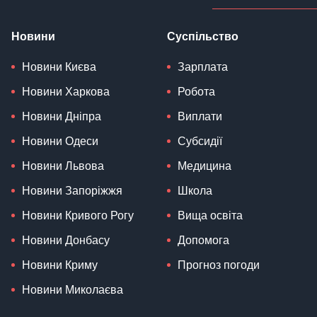
Новини
Суспільство
Новини Києва
Зарплата
Новини Харкова
Робота
Новини Дніпра
Виплати
Новини Одеси
Субсидії
Новини Львова
Медицина
Новини Запоріжжя
Школа
Новини Кривого Рогу
Вища освіта
Новини Донбасу
Допомога
Новини Криму
Прогноз погоди
Новини Миколаєва