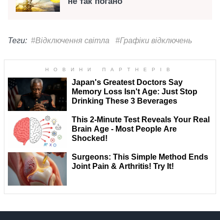
не так погано
Теги:
#Відключення світла
#Графіки відключень