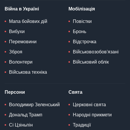
Війна в Україні
Мобілізація
Мапа бойових дій
Повістки
Вибухи
Бронь
Перемовини
Відстрочка
Зброя
Військовозобов'язані
Волонтери
Військовий облік
Військова техніка
Персони
Свята
Володимир Зеленський
Церковні свята
Дональд Трамп
Народні прикмети
Сі Цзіньпін
Традиції