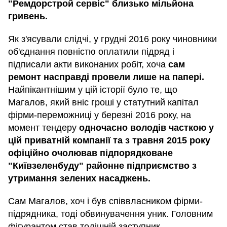
"Ремдорстрой сервіс" близько мільйона
гривень.
Як з'ясували слідчі, у грудні 2016 року чиновники
об'єднання повністю оплатили підряд і
підписали акти виконаних робіт, хоча
сам
ремонт насправді провели лише на папері.
Найпікантнішим у цій історії було те, що
Магалов, який вніс гроші у статутний капітал
фірми-переможниці у березні 2016 року, на
момент тендеру
одночасно володів часткою у
цій приватній компанії та з травня 2015 року
офіційно очолював підпорядковане
"Київзеленбуду" районне підприємство з
утримання зелених насаджень.
Сам Магалов, хоч і був співвласником фірми-
підрядника, тоді обвинувачення уник. Головним
фігурантом став тодішній заступник