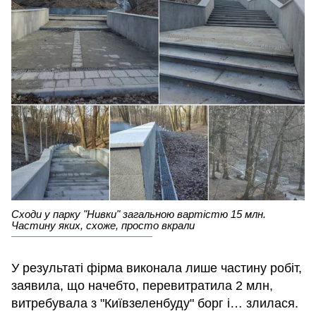
Сходи у парку "Нивки" загальною вартістю 15 млн.
Частину яких, схоже, просто вкрали
У результаті фірма виконала лише частину робіт,
заявила, що начебто, перевитратила 2 млн,
витребувала з "Київзеленбуду" борг і… злилася.