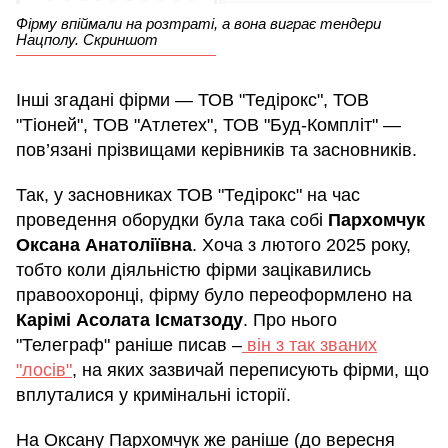
Фірму впіймали на розтраті, а вона виграє тендери
Нацполу. Скриншот
Інші згадані фірми — ТОВ "Тедірокс", ТОВ
"Тіоней", ТОВ "Атлетех", ТОВ "Буд-Компліт" —
пов’язані прізвищами керівників та засновників.
Так, у засновниках ТОВ "Тедірокс" на час
проведення оборудки була така собі
Пархомчук
Оксана Анатоліївна
. Хоча з лютого 2025 року,
тобто коли діяльністю фірми зацікавились
правоохоронці, фірму було переоформлено на
Карімі Асолата Ісматзоду
. Про нього
"Телеграф" раніше писав –
він з так званих
"лосів"
, на яких зазвичай переписують фірми, що
вплуталися у кримінальні історії.
На Оксану Пархомчук же раніше (до вересня