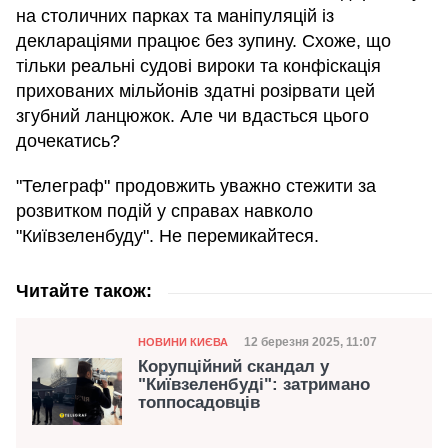
на столичних парках та маніпуляцій із
деклараціями працює без зупину. Схоже, що
тільки реальні судові вироки та конфіскація
прихованих мільйонів здатні розірвати цей
згубний ланцюжок. Але чи вдасться цього
дочекатись?
"Телеграф" продовжить уважно стежити за
розвитком подій у справах навколо
"Київзеленбуду". Не перемикайтеся.
Читайте також:
Категорія
Дата публікації
12 березня 2025, 11:07
НОВИНИ КИЄВА
Корупційний скандал у
"Київзеленбуді": затримано
топпосадовців