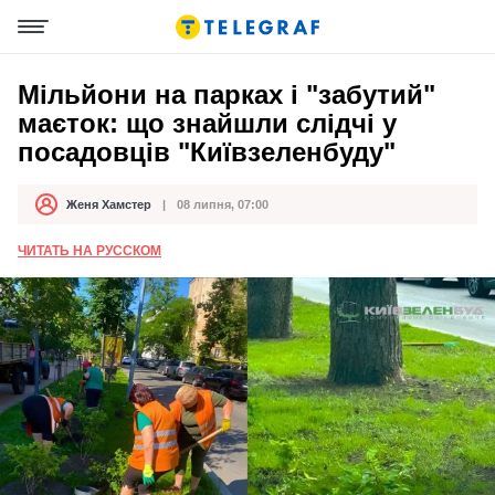
Мільйони на парках і "забутий"
маєток: що знайшли слідчі у
посадовців "Київзеленбуду"
Женя Хамстер
08 липня, 07:00
Автор
Дата публікації
ЧИТАТЬ НА РУССКОМ