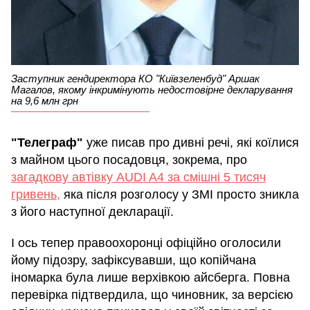
Заступник гендиректора КО "Київзеленбуд" Аршак
Магалов, якому інкримінують недостовірне декларування
на 9,6 млн грн
"Телеграф"
уже писав про дивні речі, які коїлися
з майном цього посадовця, зокрема, про
загадкову автівку AUDI A4 за смішні 5 тисяч
гривень,
яка після розголосу у ЗМІ просто зникла
з його наступної декларації.
І ось тепер правоохоронці офіційно оголосили
йому підозру, зафіксувавши, що копійчана
іномарка була лише верхівкою айсберга. Повна
перевірка підтвердила, що чиновник, за версією