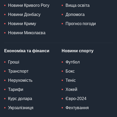
Новини Кривого Рогу
Вища освіта
Новини Донбасу
Допомога
Новини Криму
Прогноз погоди
Новини Миколаєва
Економіка та фінанси
Новини спорту
Гроші
Футбол
Транспорт
Бокс
Нерухомість
Теніс
Тарифи
Хокей
Курс долара
Євро-2024
Укрзалізниця
Фехтування