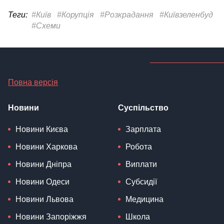
Теги:
#Київ
#Корупція
#Розкрадання
#Київзеленбуд
#Схеми
Повна версія
Новини
Суспільство
Новини Києва
Зарплата
Новини Харкова
Робота
Новини Дніпра
Виплати
Новини Одеси
Субсидії
Новини Львова
Медицина
Новини Запоріжжя
Школа