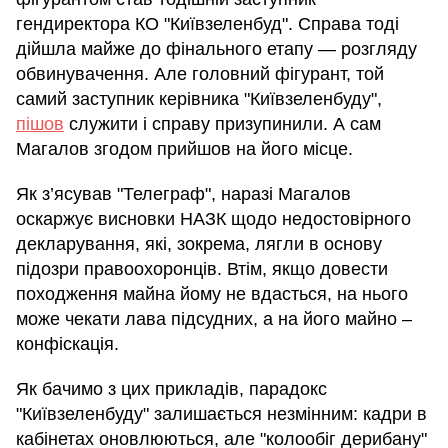
гендиректора КО "Київзеленбуд". Справа тоді
дійшла майже до фінального етапу — розгляду
обвинувачення. Але головний фігурант, той
самий заступник керівника "Київзеленбуду",
пішов
служити і справу призупинили. А сам
Магалов згодом прийшов на його місце.
Як з’ясував "Телеграф", наразі Магалов
оскаржує висновки НАЗК щодо недостовірного
декларування, які, зокрема, лягли в основу
підозри правоохоронців. Втім, якщо довести
походження майна йому не вдасться, на нього
може чекати лава підсудних, а на його майно –
конфіскація.
Як бачимо з цих прикладів, парадокс
"Київзеленбуду" залишається незмінним: кадри в
кабінетах оновлюються, але "колообіг дерибану"