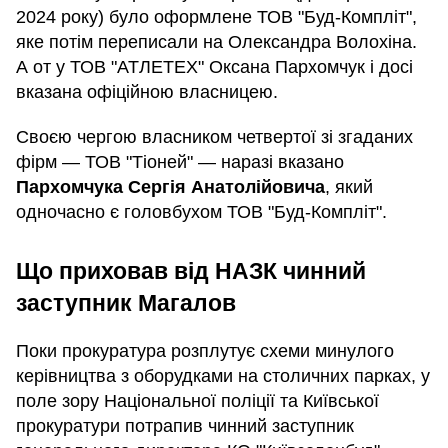
2024 року) було оформлене ТОВ "Буд-Компліт",
яке потім переписали на Олександра Волохіна.
А от у ТОВ "АТЛЕТЕХ" Оксана Пархомчук і досі
вказана офіційною власницею.
Своєю чергою власником четвертої зі згаданих
фірм — ТОВ "Тіоней" — наразі вказано
Пархомчука Сергія Анатолійовича
, який
одночасно є головбухом ТОВ "Буд-Компліт".
Що приховав від НАЗК чинний
заступник Магалов
Поки прокуратура розплутує схеми минулого
керівництва з оборудками на столичних парках, у
поле зору Національної поліції та Київської
прокуратури потрапив чинний заступник