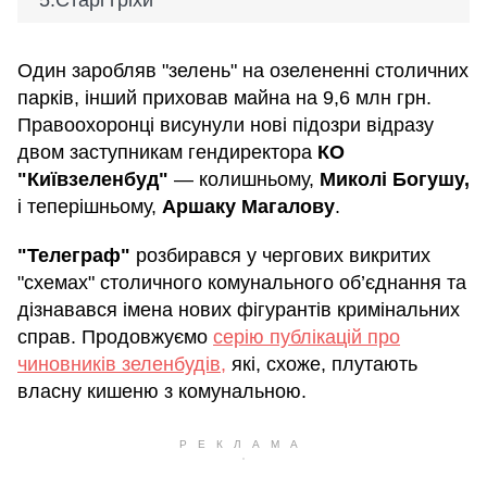
Старі гріхи
Один заробляв "зелень" на озелененні столичних
парків, інший приховав майна на 9,6 млн грн.
Правоохоронці висунули нові підозри відразу
двом заступникам гендиректора
КО
"Київзеленбуд"
— колишньому,
Миколі Богушу,
і теперішньому,
Аршаку Магалову
.
"Телеграф"
розбирався у чергових викритих
"схемах" столичного комунального об’єднання та
дізнавався імена нових фігурантів кримінальних
справ. Продовжуємо
серію публікацій про
чиновників зеленбудів,
які, схоже, плутають
власну кишеню з комунальною.