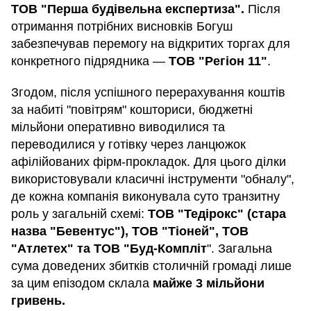
ТОВ "Перша будівельна експертиза".
Після
отримання потрібних висновків Богуш
забезпечував перемогу на відкритих торгах для
конкретного підрядника —
ТОВ "Регіон 11"
.
Згодом, після успішного перерахування коштів
за набиті "повітрям" кошториси, бюджетні
мільйони оперативно виводилися та
переводилися у готівку через ланцюжок
афілійованих фірм-прокладок. Для цього ділки
використовували класичні інструменти "обналу",
де кожна компанія виконувала суто транзитну
роль у загальній схемі:
ТОВ "Тедірокс" (стара
назва "Бевентус"), ТОВ "Тіоней", ТОВ
"Атлетех" та ТОВ "Буд-Компліт
". Загальна
сума доведених збитків столичній громаді лише
за цим епізодом склала
майже 3 мільйони
гривень.