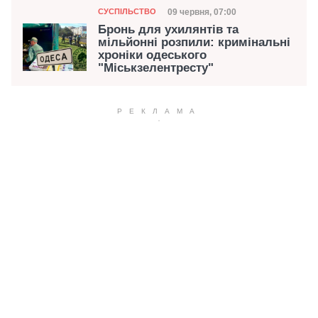
Категорія
Дата публікації
09 червня, 07:00
СУСПІЛЬСТВО
Бронь для ухилянтів та
мільйонні розпили: кримінальні
хроніки одеського
"Міськзелентресту"