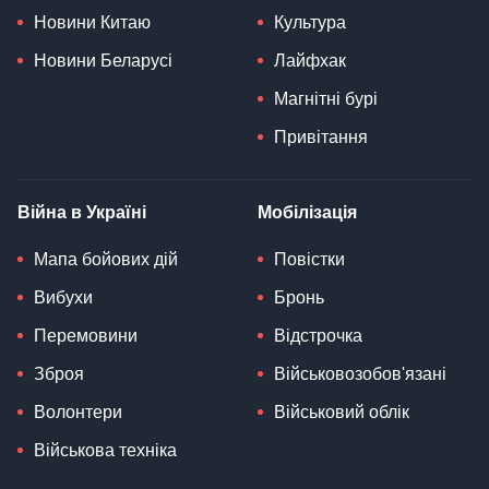
Новини Китаю
Культура
Новини Беларусі
Лайфхак
Магнітні бурі
Привітання
Війна в Україні
Мобілізація
Мапа бойових дій
Повістки
Вибухи
Бронь
Перемовини
Відстрочка
Зброя
Військовозобов'язані
Волонтери
Військовий облік
Військова техніка