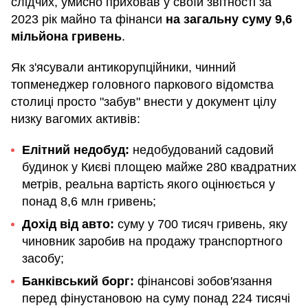
слідчих, умисно приховав у своїй звітності за
2023 рік майно та фінанси
на загальну суму 9,6
мільйона гривень
.
Як з'ясували антикорупційники, чинний
топменеджер головного паркового відомства
столиці просто "забув" внести у документ цілу
низку вагомих активів:
Елітний недобуд:
недобудований садовий
будинок у Києві площею майже 280 квадратних
метрів, реальна вартість якого оцінюється у
понад 8,6 млн гривень;
Дохід від авто:
суму у 700 тисяч гривень, яку
чиновник заробив на продажу транспортного
засобу;
Банківський борг:
фінансові зобов'язання
перед фінустановою на суму понад 224 тисячі