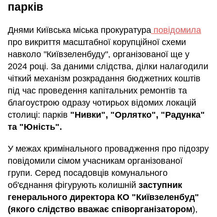
парків
Днями Київська міська прокуратура
повідомила
про викриття масштабної корупційної схеми
навколо "Київзеленбуду", організованої ще у
2024 році. За даними слідства, ділки налагодили
чіткий механізм розкрадання бюджетних коштів
під час проведення капітальних ремонтів та
благоустрою одразу чотирьох відомих локацій
столиці: парків
"Нивки", "Орлятко", "Радунка"
та "Юність".
У межах кримінального провадження про підозру
повідомили сімом учасникам організованої
групи. Серед посадовців комунального
об'єднання фігурують колишній
заступник
генерального директора КО "Київзеленбуд"
(якого слідство вважає співорганізатором
),