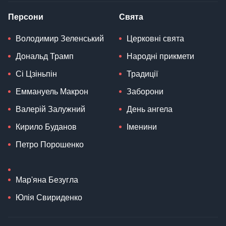
Персони
Свята
Володимир Зеленський
Церковні свята
Дональд Трамп
Народні прикмети
Сі Цзіньпін
Традиції
Еммануель Макрон
Заборони
Валерій Залужний
День ангела
Кирило Буданов
Іменини
Петро Порошенко
Мар'яна Безугла
Юлія Свириденко