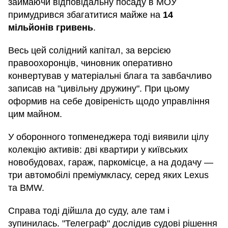
займаючи відповідальну посаду в МОУ
примудрився збагатитися майже на
14
мільйонів гривень
.
Весь цей солідний капітал, за версією
правоохоронців, чиновник оперативно
конвертував у матеріальні блага та завбачливо
записав на "цивільну дружину". При цьому
оформив на себе довіреність щодо управління
цим майном.
У оборонного топменеджера тоді виявили цілу
колекцію активів: дві квартири у київських
новобудовах, гараж, паркомісце, а на додачу —
три автомобілі преміумкласу, серед яких Lexus
та BMW.
Справа тоді дійшла до суду, але там і
зупинилась. "Телеграф" дослідив судові рішення