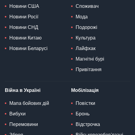
Новини США
Споживач
Новини Росії
Мода
Новини СНД
Подорожі
Новини Китаю
Культура
Новини Беларусі
Лайфхак
Магнітні бурі
Привітання
Війна в Україні
Мобілізація
Мапа бойових дій
Повістки
Вибухи
Бронь
Перемовини
Відстрочка
Зброя
Військовозобов'язані