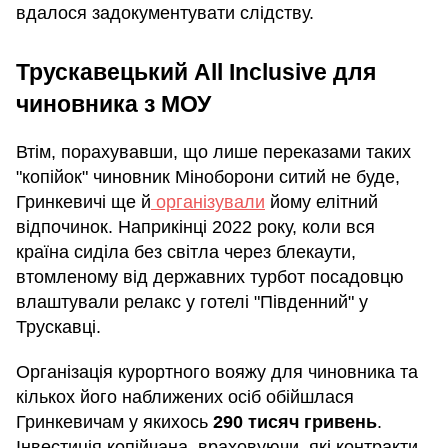
вдалося задокументувати слідству.
Трускавецький All Inclusive для
чиновника з МОУ
Втім, порахувавши, що лише переказами таких
"копійок" чиновник Міноборони ситий не буде,
Гринкевичі ще й
організували
йому елітний
відпочинок. Наприкінці 2022 року, коли вся
країна сиділа без світла через блекаути,
втомленому від державних турбот посадовцю
влаштували релакс у готелі "Південний" у
Трускавці.
Організація курортного вояжу для чиновника та
кількох його наближених осіб обійшлася
Гринкевичам у якихось
290 тисяч гривень
.
Інвестиція копійчана, враховуючи, які контракти