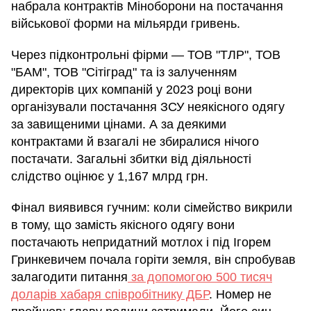
набрала контрактів Міноборони на постачання
військової форми на мільярди гривень.
Через підконтрольні фірми — ТОВ "ТЛР", ТОВ
"БАМ", ТОВ "Сітіград" та із залученням
директорів цих компаній у 2023 році вони
організували постачання ЗСУ неякісного одягу
за завищеними цінами. А за деякими
контрактами й взагалі не збиралися нічого
постачати. Загальні збитки від діяльності
слідство оцінює у 1,167 млрд грн.
Фінал виявився гучним: коли сімейство викрили
в тому, що замість якісного одягу вони
постачають непридатний мотлох і під Ігорем
Гринкевичем почала горіти земля, він спробував
залагодити питання
за допомогою 500 тисяч
доларів хабаря співробітнику ДБР
. Номер не