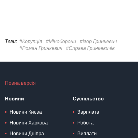
Теги:
#Корупція
#Міноборони
#Ігор Гринкевич
#Роман Гринкевич
#Справа Гринкевичів
Повна версія
Новини
Суспільство
Новини Києва
Зарплата
Новини Харкова
Робота
Новини Дніпра
Виплати