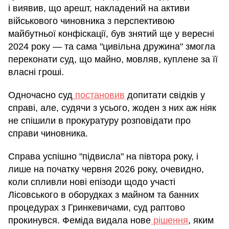
і виявив, що арешт, накладений на активи
військового чиновника з перспективою
майбутньої конфіскації, був знятий ще у вересні
2024 року — та сама "цивільна дружина" змогла
переконати суд, що майно, мовляв, куплене за її
власні гроші.
Одночасно суд
постановив
допитати свідків у
справі, але, судячи з усього, жоден з них аж ніяк
не спішили в прокуратуру розповідати про
справи чиновника.
Справа успішно "підвисла" на півтора року, і
лише на початку червня 2026 року, очевидно,
коли спливли нові епізоди щодо участі
Лісовського в оборудках з майном та банних
процедурах з Гринкевичами, суд раптово
прокинувся. Феміда видала нове
рішення
, яким