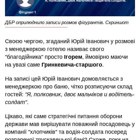
ДБР оприлюднило записи розмов фігурантів. Скриншот
Своєю чергою, згаданий Юрій Іванович у розмові
з менеджеркою готелю називає свого
"благодійника" просто
Ігорем
, ймовірно маючи
на увазі саме
Гринкевича-старшого
.
На записі цей Юрій Іванович домовляється з
менеджеркою про баню, чітко розписуючи склад
гостей:
"Я, полковник, двоє мальчіков и водітель-
солдат"
.
Цікаво, які саме стратегічні питання оборони
держави мав вирішувати поважний посадовець у
компанії "хлопчиків" та водія-солдата посеред
розпареної трускавецької бані? Схоже, поки на