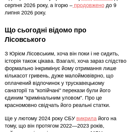
серпня 2026 року, а Ігорю –
продовжено
до 9
липня 2026 року.
Що сьогодні відомо про
Лісовського
З Юрієм Лісовським, хоча він поки і не сидить,
історія також цікава. Взагалі, хоча зараз слідство
формально інкримінує йому отримання лише
кількасот гривень, дуже малоймовіврно, що
оплачений відпочинок у трускавецькому
санаторії та "копійчані" перекази були його
єдиним "кримінальним уловом". Про це
красномовно свідчать його реальні статки.
Ще у лютому 2024 року СБУ
викрила
його на
тому, що він протягом 2022—2023 років,