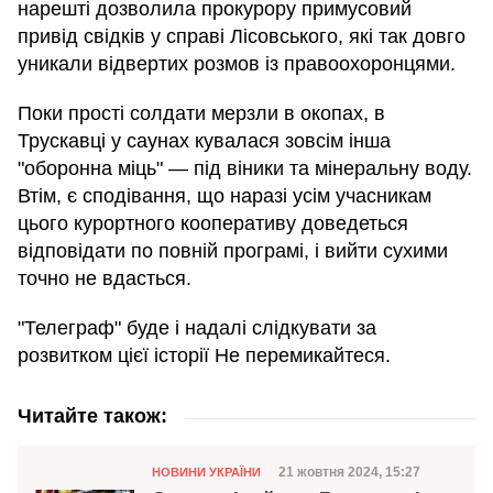
нарешті дозволила прокурору примусовий
привід свідків у справі Лісовського, які так довго
уникали відвертих розмов із правоохоронцями.
Поки прості солдати мерзли в окопах, в
Трускавці у саунах кувалася зовсім інша
"оборонна міць" — під віники та мінеральну воду.
Втім, є сподівання, що наразі усім учасникам
цього курортного кооперативу доведеться
відповідати по повній програмі, і вийти сухими
точно не вдасться.
"Телеграф" буде і надалі слідкувати за
розвитком цієї історії Не перемикайтеся.
Читайте також:
Категорія
Дата публікації
21 жовтня 2024, 15:27
НОВИНИ УКРАЇНИ