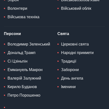
Волонтери
Військовий облік
Військова техніка
Персони
Свята
Володимир Зеленський
Церковні свята
Дональд Трамп
Народні прикмети
Сі Цзіньпін
Традиції
Еммануель Макрон
Заборони
Валерій Залужний
День ангела
Кирило Буданов
Іменини
Петро Порошенко