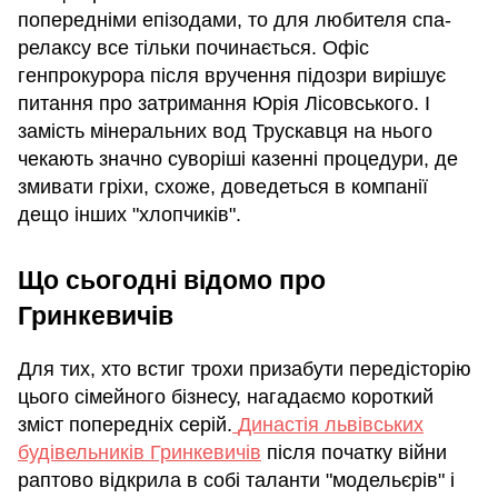
попередніми епізодами, то для любителя спа-
релаксу все тільки починається. Офіс
генпрокурора після вручення підозри вирішує
питання про затримання Юрія Лісовського. І
замість мінеральних вод Трускавця на нього
чекають значно суворіші казенні процедури, де
змивати гріхи, схоже, доведеться в компанії
дещо інших "хлопчиків".
Що сьогодні відомо про
Гринкевичів
Для тих, хто встиг трохи призабути передісторію
цього сімейного бізнесу, нагадаємо короткий
зміст попередніх серій.
Династія львівських
будівельників Гринкевичів
після початку війни
раптово відкрила в собі таланти "модельєрів" і