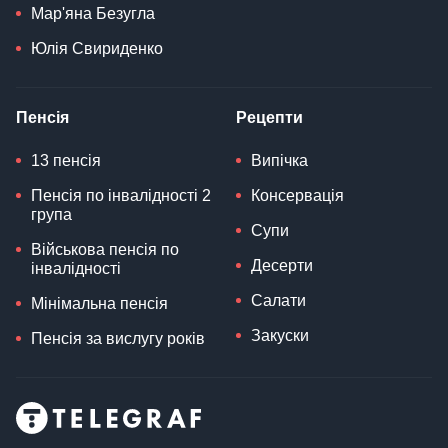
Мар'яна Безугла
Юлія Свириденко
Пенсія
Рецепти
13 пенсія
Випічка
Пенсія по інвалідності 2
Консервація
група
Супи
Військова пенсія по
Десерти
інвалідності
Салати
Мінімальна пенсія
Закуски
Пенсія за вислугу років