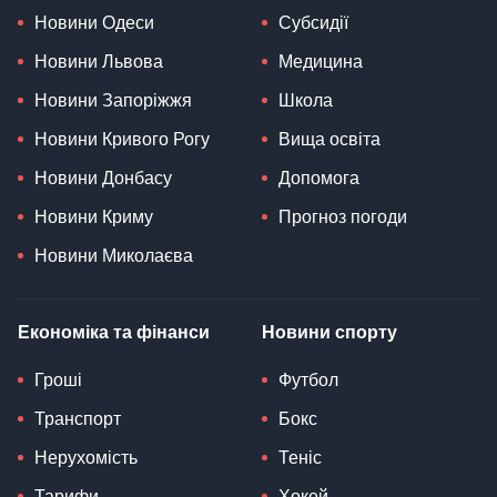
Новини Одеси
Субсидії
Новини Львова
Медицина
Новини Запоріжжя
Школа
Новини Кривого Рогу
Вища освіта
Новини Донбасу
Допомога
Новини Криму
Прогноз погоди
Новини Миколаєва
Економіка та фінанси
Новини спорту
Гроші
Футбол
Транспорт
Бокс
Нерухомість
Теніс
Тарифи
Хокей