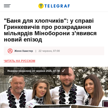
"Баня для хлопчиків": у справі
Гринкевичів про розкрадання
мільярдів Міноборони з’явився
новий епізод
Женя Хамстер
22 червня, 07:00
Автор
Дата публікації
ЧИТАТЬ НА РУССКОМ
Новина оновлена 22 червня 2026, 07:38