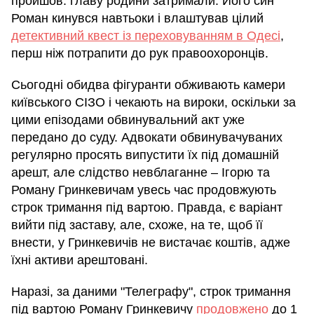
пройшов: главу родини затримали. Його син
Роман кинувся навтьоки і влаштував цілий
детективний квест із переховуванням в Одесі
,
перш ніж потрапити до рук правоохоронців.
Сьогодні обидва фігуранти обживають камери
київського СІЗО і чекають на вироки, оскільки за
цими епізодами обвинувальний акт уже
передано до суду. Адвокати обвинувачуваних
регулярно просять випустити їх під домашній
арешт, але слідство невблаганне – Ігорю та
Роману Гринкевичам увесь час продовжують
строк тримання під вартою. Правда, є варіант
вийти під заставу, але, схоже, на те, щоб її
внести, у Гринкевичів не вистачає коштів, адже
їхні активи арештовані.
Наразі, за даними "Телеграфу", строк тримання
під вартою Роману Гринкевичу
продовжено
до 1