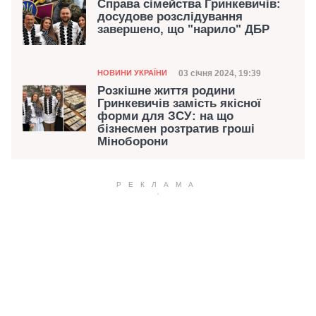
Справа сімейства Гринкевичів:
досудове розслідування
завершено, що "нарило" ДБР
Категорія
Дата публікації
03 січня 2024, 19:39
НОВИНИ УКРАЇНИ
Розкішне життя родини
Гринкевичів замість якісної
форми для ЗСУ: на що
бізнесмен розтратив гроші
Міноборони