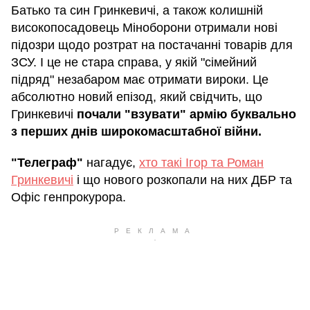
Батько та син Гринкевичі, а також колишній
високопосадовець Міноборони отримали нові
підозри щодо розтрат на постачанні товарів для
ЗСУ. І це не стара справа, у якій "сімейний
підряд" незабаром має отримати вироки. Це
абсолютно новий епізод, який свідчить, що
Гринкевичі
почали "взувати" армію буквально
з перших днів широкомасштабної війни.
"Телеграф"
нагадує,
хто такі Ігор та Роман
Гринкевичі
і що нового розкопали на них ДБР та
Офіс генпрокурора.