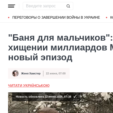
Популярные запросы
Мариуполь
Донбасс
Зеленский
ПЕРЕГОВОРЫ О ЗАВЕРШЕНИИ ВОЙНЫ В УКРАИНЕ
К
"Баня для мальчиков":
хищении миллиардов 
новый эпизод
Женя Хамстер
22 июня, 07:00
Автор
Дата публикации
ЧИТАТИ УКРАЇНСЬКОЮ
Новость обновлена 22 июня 2026, 07:38