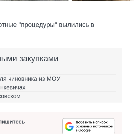
ртные "процедуры" вылились в
ными закупками
 для чиновника из МОУ
инкевичах
совском
пишитесь
х