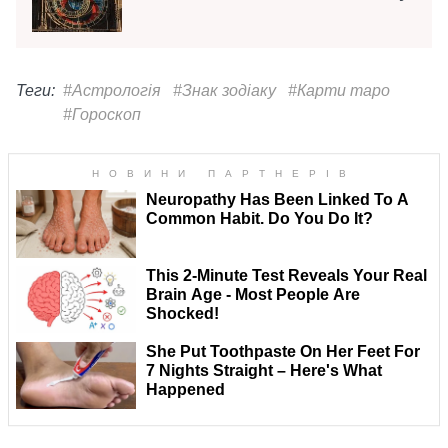
Теги:
#Астрологія
#Знак зодіаку
#Карти таро
#Гороскоп