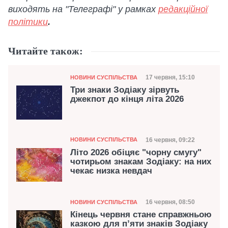
виходять на "Телеграфі" у рамках
редакційної
політики
.
Читайте також:
Категорія
Дата публікації
17 червня, 15:10
НОВИНИ СУСПІЛЬСТВА
Три знаки Зодіаку зірвуть
джекпот до кінця літа 2026
Категорія
Дата публікації
16 червня, 09:22
НОВИНИ СУСПІЛЬСТВА
Літо 2026 обіцяє "чорну смугу"
чотирьом знакам Зодіаку: на них
чекає низка невдач
Категорія
Дата публікації
16 червня, 08:50
НОВИНИ СУСПІЛЬСТВА
Кінець червня стане справжньою
казкою для п’яти знаків Зодіаку