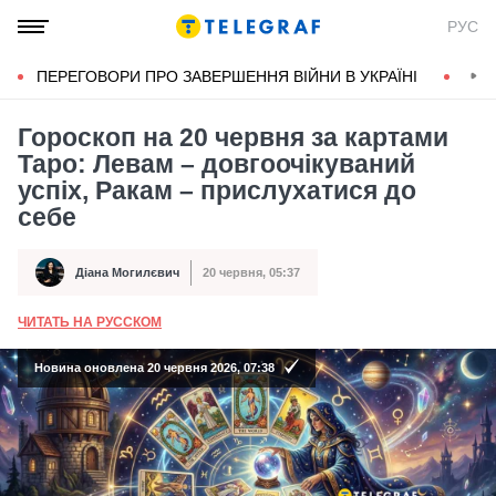
РУС
ПЕРЕГОВОРИ ПРО ЗАВЕРШЕННЯ ВІЙНИ В УКРАЇНІ
КОН
Гороскоп на 20 червня за картами
Таро: Левам – довгоочікуваний
успіх, Ракам – прислухатися до
себе
Діана Могилєвич
20 червня, 05:37
Автор
Дата публікації
ЧИТАТЬ НА РУССКОМ
А
Новина оновлена 20 червня 2026, 07:38