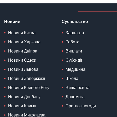
Новини
Суспільство
Новини Києва
Зарплата
Новини Харкова
Робота
Новини Дніпра
Виплати
Новини Одеси
Субсидії
Новини Львова
Медицина
Новини Запоріжжя
Школа
Новини Кривого Рогу
Вища освіта
Новини Донбасу
Допомога
Новини Криму
Прогноз погоди
Новини Миколаєва