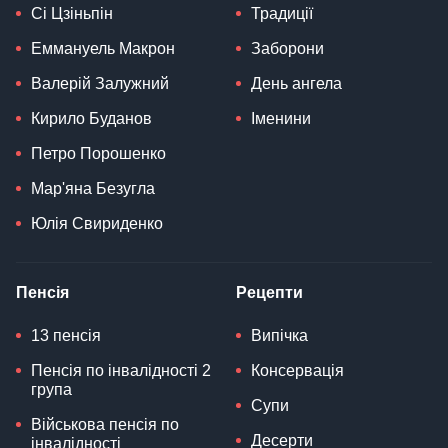
Сі Цзіньпін
Традиції
Еммануель Макрон
Заборони
Валерій Залужний
День ангела
Кирило Буданов
Іменини
Петро Порошенко
Мар'яна Безугла
Юлія Свириденко
Пенсія
Рецепти
13 пенсія
Випічка
Пенсія по інвалідності 2
Консервація
група
Супи
Військова пенсія по
Десерти
інвалідності