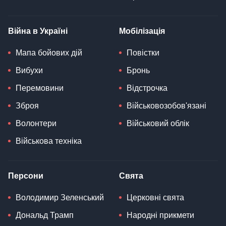
Війна в Україні
Мобілізація
Мапа бойових дій
Повістки
Вибухи
Бронь
Перемовини
Відстрочка
Зброя
Військовозобов'язані
Волонтери
Військовий облік
Військова техніка
Персони
Свята
Володимир Зеленський
Церковні свята
Дональд Трамп
Народні прикмети