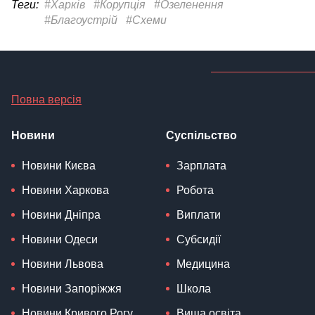
Теги:
#Харків
#Корупція
#Озеленення
#Благоустрій
#Схеми
Повна версія
Новини
Суспільство
Новини Києва
Зарплата
Новини Харкова
Робота
Новини Дніпра
Виплати
Новини Одеси
Субсидії
Новини Львова
Медицина
Новини Запоріжжя
Школа
Новини Кривого Рогу
Вища освіта