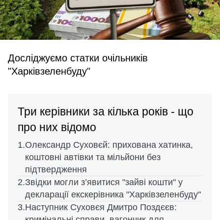
Досліджуємо статки очільників
"Харківзеленбуду"
Три керівники за кілька років - що
про них відомо
Олександр Суховєй: прихована хатинка,
коштовні автівки та мільйони без
підтвердження
Звідки могли з’явитися "зайві кошти" у
декларації екскерівника "Харківзеленбуду"
Наступник Суховєя Дмитро Поздєєв:
кримінальні справи, вагончик для