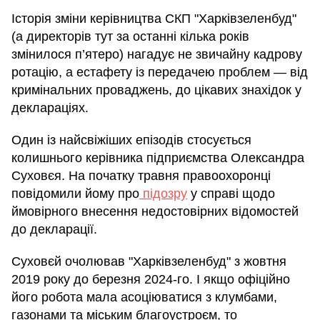
Історія зміни керівництва СКП "Харківзеленбуд"
(а директорів тут за останні кілька років
змінилося п’ятеро) нагадує не звичайну кадрову
ротацію, а естафету із передачею проблем — від
кримінальних проваджень, до цікавих знахідок у
деклараціях.
Один із найсвіжіших епізодів стосується
колишнього керівника підприємства Олександра
Суховєя. На початку травня правоохоронці
повідомили йому про
підозру
у справі щодо
ймовірного внесення недостовірних відомостей
до декларації.
Суховєй очолював "Харківзеленбуд" з жовтня
2019 року до березня 2024-го. І якщо офіційно
його робота мала асоціюватися з клумбами,
газонами та міським благоустроєм, то