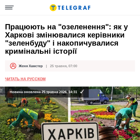
Працюють на "озеленення": як у
Харкові змінювалися керівники
"зеленбуду" і накопичувалися
кримінальні історії
Женя Хамстер
25 травня, 07:00
Автор
Дата публікації
ЧИТАТЬ НА РУССКОМ
Новина оновлена 25 травня 2026, 14:31