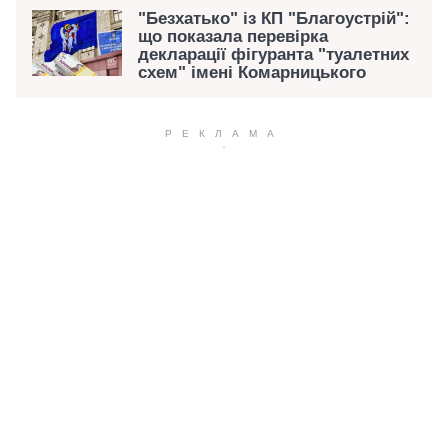
"Безхатько" із КП "Благоустрій":
що показала перевірка
декларації фігуранта "туалетних
схем" імені Комарницького