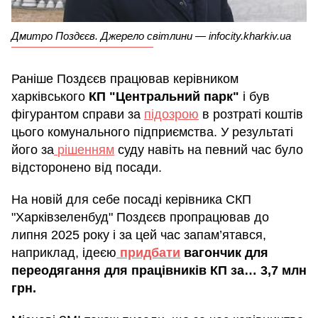
Дмитро Поздєєв. Джерело світлини — infocity.kharkiv.ua
Раніше Поздєєв працював керівником
харківського
КП "Центральний парк"
і був
фігурантом справи за
підозрою
в розтраті коштів
цього комунального підприємства. У результаті
його за
рішенням
суду навіть на певний час було
відсторонено від посади.
На новій для себе посаді керівника СКП
"Харківзеленбуд" Поздєєв пропрацював до
липня 2025 року і за цей час запам’ятався,
наприклад, ідеєю
придбати
вагончик для
переодягання для працівників КП за… 3,7 млн
грн.