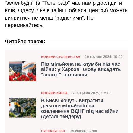
"зеленбуди" (а "Телеграф" має намір дослідити
Київ, Одесу, Львів та інші обласні центри) можуть
виявитися не менш "родючими". Не
перемикайтесь.
Читайте також:
Категорія
Дата публікації
10 грудня 2025, 10:40
НОВИНИ СУСПІЛЬСТВА
Пів мільйона на клумби під час
війни: у Харкові знову висадять
"золоті" тюльпани
Категорія
Дата публікації
20 червня 2025, 12:33
НОВИНИ КИЄВА
В Києві хочуть витратити
десятки мільйонів на
озеленення ВДНГ під час війни
(деталі тендеру)
Категорія
Дата публікації
29 квітня, 07:00
СУСПІЛЬСТВО