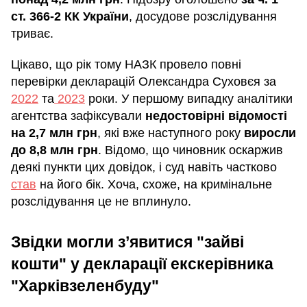
ст. 366-2 КК України
, досудове розслідування
триває.
Цікаво, що рік тому НАЗК провело повні
перевірки декларацій Олександра Суховєя за
2022
та
2023
роки. У першому випадку аналітики
агентства зафіксували
недостовірні відомості
на 2,7 млн грн
, які вже наступного року
виросли
до 8,8 млн грн
. Відомо, що чиновник оскаржив
деякі пункти цих довідок, і суд навіть частково
став
на його бік. Хоча, схоже, на кримінальне
розслідування це не вплинуло.
Звідки могли з’явитися "зайві
кошти" у декларації екскерівника
"Харківзеленбуду"