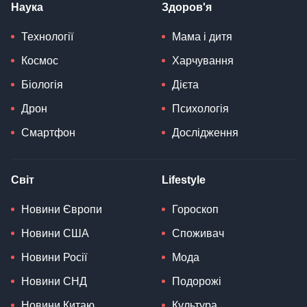
Наука
Здоров'я
Технології
Мама і дитя
Космос
Харчування
Біологія
Дієта
Дрон
Психологія
Смартфон
Дослідження
Світ
Lifestyle
Новини Європи
Гороскоп
Новини США
Споживач
Новини Росії
Мода
Новини СНД
Подорожі
Новини Китаю
Культура