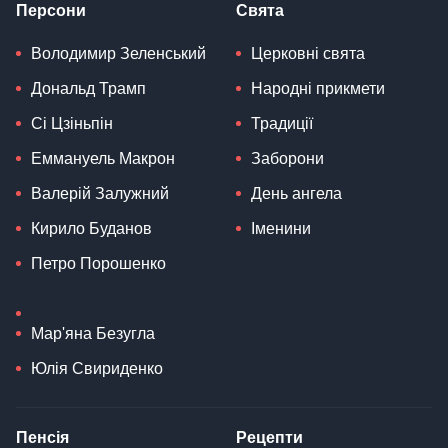
Персони
Свята
Володимир Зеленський
Церковні свята
Дональд Трамп
Народні прикмети
Сі Цзіньпін
Традиції
Еммануель Макрон
Заборони
Валерій Залужний
День ангела
Кирило Буданов
Іменини
Петро Порошенко
Мар'яна Безугла
Юлія Свириденко
Пенсія
Рецепти