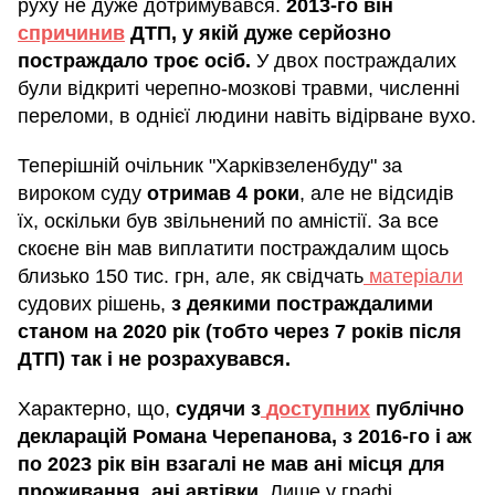
руху не дуже дотримувався.
2013-го він
спричинив
ДТП, у якій дуже серйозно
постраждало троє осіб.
У двох постраждалих
були відкриті черепно-мозкові травми, численні
переломи, в однієї людини навіть відірване вухо.
Теперішній очільник "Харківзеленбуду" за
вироком суду
отримав 4 роки
, але не відсидів
їх, оскільки був звільнений по амністії. За все
скоєне він мав виплатити постраждалим щось
близько 150 тис. грн, але, як свідчать
матеріали
судових рішень,
з деякими постраждалими
станом на 2020 рік (тобто через 7 років після
ДТП) так і не розрахувався.
Характерно, що,
судячи з
доступних
публічно
декларацій Романа Черепанова, з 2016-го і аж
по 2023 рік він взагалі не мав ані місця для
проживання, ані автівки
. Лише у графі