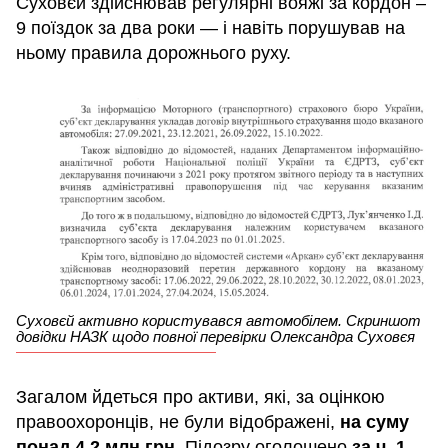
Суховєй здійснював регулярні вояжі за кордон –
9 поїздок за два роки — і навіть порушував на
ньому правила дорожнього руху.
Суховєй активно користувався автомобілем. Скриншот
довідки НАЗК щодо повної перевірки Олександра Суховєя
Загалом йдеться про активи, які, за оцінкою
правоохоронців, не були відображені,
на суму
понад 4,2 млн грн
. Підозру оголошено
за ч. 1