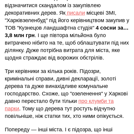
відзначитися скандалом із закупівлею
декоративних дерев. Як
писали
місцеві ЗМІ,
"Харківзеленбуд" під його керівництвом закупив у
ТОВ "Кузнецов ландшафтна студія"
4 сосни за…
3,8 млн грн
. І ще півтора мільйона було
витрачено нібито на те, щоб облаштувати під них
ділянку. Дуже потрібна витрата для міста, яке
щодня страждає від ворожих обстрілів.
Три керівники за кілька років. Підозри,
кримінальні справи, дивні декларації, золоті
дерева та дуже винахідливе комунальне
господарство. Схоже, що "озеленення" у Харкові
давно перестало бути тільки
про клумби та
парки
. Тому що дерева тут ростуть відчутно
повільніше, ніж статки тих, хто ними опікується.
Попереду — інші міста. І є підозра, що інші