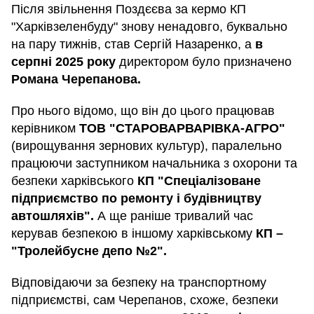
Після звільнення Поздєєва за кермо КП
"Харківзеленбуду" знову ненадовго, буквально
на пару тижнів, став Сергій Назаренко, а
в
серпні 2025 року
директором було призначено
Романа Черепанова.
Про нього відомо, що він до цього працював
керівником
ТОВ "СТАРОВАРВАРІВКА-АГРО"
(вирощування зернових культур), паралельно
працюючи заступником начальника з охорони та
безпеки харківського
КП "Спеціалізоване
підприємство по ремонту і будівництву
автошляхів".
А ще раніше тривалий час
керував безпекою в іншому харківському
КП –
"Тролейбусне депо №2".
Відповідаючи за безпеку на транспортному
підприємстві, сам Черепанов, схоже, безпеки