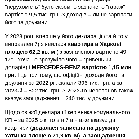
"нерухомість" було скромно зазначено "гараж"
вартістю 9,5 тис. грн. З доходів – лише зарплати
його та дружини.
У 2023 році вперше у його декларації (та й то у
виправленій) з’явилася
квартира в Харкові
площею 62,2 кв. м
(із зазначеною вартістю 49
тис., хоча не зрозуміло чого – гривень чи
доларів) і
MERCEDES-BENZ вартістю 1,15 млн
грн.
І це при тому, що офіційні доходи його та
дружини за 2022 рік склали 396 тис. грн, а за
2023-й – 822 тис. грн. З 2022-го Черепанов також
вказує заощадження – 240 тис. у дружини.
Щодо свіжої декларації керівника комунального
КП – за 2025 рік, то в ній він вже вказує дві
квартири (
додалася записана на дружину
хатинка площею 71,3 кв. м
), а
заощадження