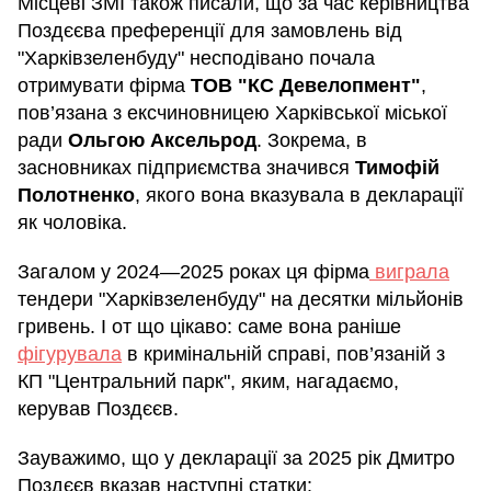
Місцеві ЗМІ також писали, що за час керівництва
Поздєєва преференції для замовлень від
"Харківзеленбуду" несподівано почала
отримувати фірма
ТОВ "КС Девелопмент"
,
пов’язана з ексчиновницею Харківської міської
ради
Ольгою Аксельрод
. Зокрема, в
засновниках підприємства значився
Тимофій
Полотненко
, якого вона вказувала в декларації
як чоловіка.
Загалом у 2024—2025 роках ця фірма
виграла
тендери "Харківзеленбуду" на десятки мільйонів
гривень. І от що цікаво: саме вона раніше
фігурувала
в кримінальній справі, пов’язаній з
КП "Центральний парк", яким, нагадаємо,
керував Поздєєв.
Зауважимо, що у декларації за 2025 рік Дмитро
Поздєєв вказав наступні статки: