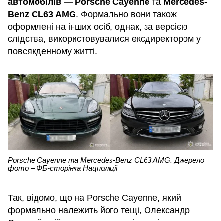
автомобілів — Porsche Cayenne
та
Mercedes-
Benz CL63 AMG
. Формально вони також
оформлені на інших осіб, однак, за версією
слідства, використовувалися ексдиректором у
повсякденному житті.
Porsche Cayenne та Mercedes-Benz CL63 AMG. Джерело
фото – ФБ-сторінка Нацполіції
Так, відомо, що на Porsche Cayenne, який
формально належить його тещі, Олександр