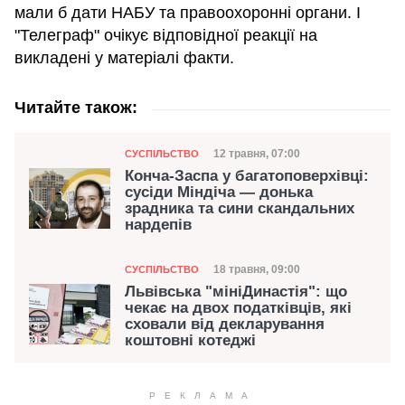
мали б дати НАБУ та правоохоронні органи. І
"Телеграф" очікує відповідної реакції на
викладені у матеріалі факти.
Читайте також:
Категорія
Дата публікації
12 травня, 07:00
СУСПІЛЬСТВО
Конча-Заспа у багатоповерхівці:
сусіди Міндіча — донька
зрадника та сини скандальних
нардепів
Категорія
Дата публікації
18 травня, 09:00
СУСПІЛЬСТВО
Львівська "мініДинастія": що
чекає на двох податківців, які
сховали від декларування
коштовні котеджі