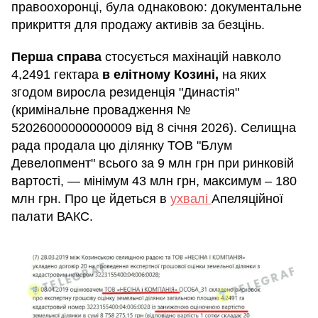
правоохоронці, була однаковою: документальне
прикриття для продажу активів за безцінь.
Перша справа
стосується махінацій навколо
4,2491 гектара
в елітному Козині,
на яких
згодом виросла резиденція "Династія"
(кримінальне провадження №
52026000000000009 від 8 січня 2026). Селищна
рада продала цю ділянку ТОВ "Блум
Девелопмент" всього за 9 млн грн при ринковій
вартості, — мінімум 43 млн грн, максимум – 180
млн грн. Про це йдеться в
ухвалі
Апеляційної
палати ВАКС.