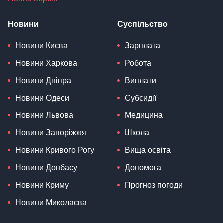
Новини
Суспільство
Новини Києва
Зарплата
Новини Харкова
Робота
Новини Дніпра
Виплати
Новини Одеси
Субсидії
Новини Львова
Медицина
Новини Запоріжжя
Школа
Новини Кривого Рогу
Вища освіта
Новини Донбасу
Допомога
Новини Криму
Прогноз погоди
Новини Миколаєва