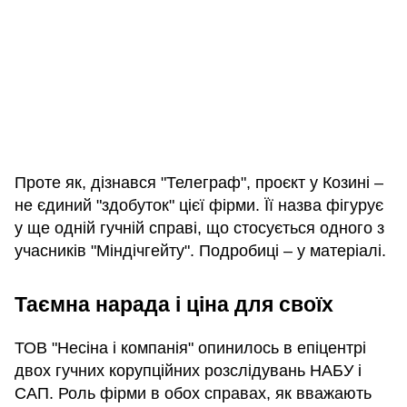
Проте як, дізнався "Телеграф", проєкт у Козині –
не єдиний "здобуток" цієї фірми. Її назва фігурує
у ще одній гучній справі, що стосується одного з
учасників "Міндічгейту". Подробиці – у матеріалі.
Таємна нарада і ціна для своїх
ТОВ "Несіна і компанія" опинилось в епіцентрі
двох гучних корупційних розслідувань НАБУ і
САП. Роль фірми в обох справах, як вважають