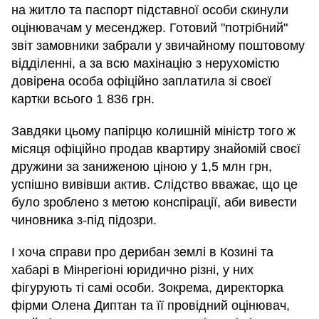
на житло та паспорт підставної особи скинули
оцінювачам у месенджер. Готовий "потрібний"
звіт замовники забрали у звичайному поштовому
відділенні, а за всю махінацію з нерухомістю
довірена особа офіційно заплатила зі своєї
картки всього 1 836 грн.
Завдяки цьому папірцю колишній міністр того ж
місяця офіційно продав квартиру знайомій своєї
дружини за заниженою ціною у 1,5 млн грн,
успішно вивівши актив. Слідство вважає, що це
було зроблено з метою конспірації, аби вивести
чиновника з-під підозри.
І хоча справи про дерибан землі в Козині та
хабарі в Мінрегіоні юридично різні, у них
фігурують ті самі особи. Зокрема, директорка
фірми Олена Диптан та її провідний оцінювач,