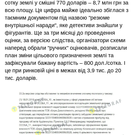
сотку землі у смішні 770 доларів – 8,7 млн грн за
всю площу. Ця цифра майже ідеально збіглася з
таємним документом під назвою "резюме
внутрішньої наради", яке детективи знайшли у
фігурантів. Ще за три місяці до проведення
оцінки, за версією слідства, організатори схеми
наперед обрали "ручних" оцінювачів, розписали
план зміни цільового призначення землі та
зафіксували бажану вартість – 800 дол./сотка. І
це при ринковій ціні в межах від 3,9 тис. до 20
тис. доларів.