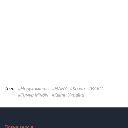
Теги:
#Нерухомість
#НАБУ
#Козин
#ВАКС
#Тимур Міндіч
#Квіти України
Повна версія