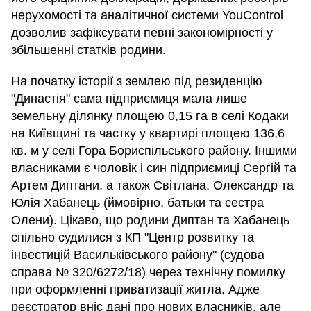
нерухомості та аналітичної системи YouControl
дозволив зафіксувати певні закономірності у
збільшенні статків родини.
На початку історії з землею під резиденцію
"Династія" сама підприємиця мала лише
земельну ділянку площею 0,15 га в селі Кодаки
на Київщині та частку у квартирі площею 136,6
кв. м у селі Гора Бориспільського району. Іншими
власниками є чоловік і син підприємиці Сергій та
Артем Диптани, а також Світлана, Олександр та
Юлія Хабанець (ймовірно, батьки та сестра
Олени). Цікаво, що родини Диптан та Хабанець
спільно судилися з КП "Центр розвитку та
інвестицій Васильківського району" (судова
справа № 320/6272/18) через технічну помилку
при оформленні приватизації житла. Адже
реєстратор вніс дані про нових власників, але