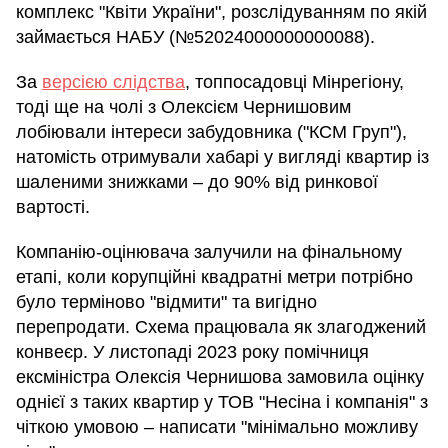
комплекс "Квіти України", розслідуванням по якій
займається НАБУ (№52024000000000088).
За
версією слідства
, топпосадовці Мінрегіону,
тоді ще на чолі з Олексієм Чернишовим
лобіювали інтереси забудовника ("КСМ Груп"),
натомість отримували хабарі у вигляді квартир із
шаленими знижками – до 90% від ринкової
вартості.
Компанію-оцінювача залучили на фінальному
етапі, коли корупційні квадратні метри потрібно
було терміново "відмити" та вигідно
перепродати. Схема працювала як злагоджений
конвеєр. У листопаді 2023 року помічниця
ексміністра Олексія Чернишова замовила оцінку
однієї з таких квартир у ТОВ "Несіна і компанія" з
чіткою умовою – написати "мінімально можливу