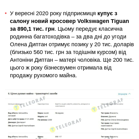
У вересні 2020 року підприємиця
купує з
салону новий кросовер Volkswagen Tiguan
за 890,1 тис. грн
. Цьому передує класична
родинна багатоходівка – за два дні до угоди
Олена Диптан отримує позику у 20 тис. доларів
(близько 560 тис. грн за тодішнім курсом) від
Антоніни Диптан – матері чоловіка. Ще 200 тис.
цього ж року бізнесвумен отримала від
продажу рухомого майна.