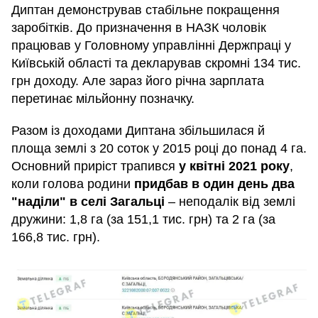
Диптан демонстрував стабільне покращення
заробітків. До призначення в НАЗК чоловік
працював у Головному управлінні Держпраці у
Київській області та декларував скромні 134 тис.
грн доходу. Але зараз його річна зарплата
перетинає мільйонну позначку.
Разом із доходами Диптана збільшилася й
площа землі з 20 соток у 2015 році до понад 4 га.
Основний приріст трапився
у квітні 2021 року
,
коли голова родини
придбав в один день два
"наділи" в селі Загальці
– неподалік від землі
дружини: 1,8 га (за 151,1 тис. грн) та 2 га (за
166,8 тис. грн).