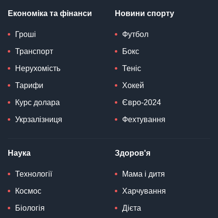
Економіка та фінанси
Новини спорту
Гроші
Футбол
Транспорт
Бокс
Нерухомість
Теніс
Тарифи
Хокей
Курс долара
Євро-2024
Укрзалізниця
Фехтування
Наука
Здоров'я
Технології
Мама і дитя
Космос
Харчування
Біологія
Дієта