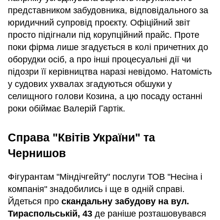
представником забудовника, відповідального за
юридичний супровід проєкту. Офіційний звіт
просто підігнали під корупційний прайс. Проте
поки фірма лише згадується в колі причетних до
оборудки осіб, а про інші процесуальні дії чи
підозри її керівництва наразі невідомо. Натомість
у судових ухвалах згадуються обшуки у
селищного голови Козина, а цю посаду останні
роки обіймає Валерій Гартік.
Справа "Квітів України" та
Чернишов
Фігурантам "Міндічгейту" послуги ТОВ "Несіна і
компанія" знадобились і ще в одній справі.
Йдеться про
скандальну забудову на вул.
Тираспольській, 43
де раніше розташовувався