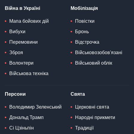
Війна в Україні
Мобілізація
Мапа бойових дій
Повістки
Вибухи
Бронь
Перемовини
Відстрочка
Зброя
Військовозобов'язані
Волонтери
Військовий облік
Військова техніка
Персони
Свята
Володимир Зеленський
Церковні свята
Дональд Трамп
Народні прикмети
Сі Цзіньпін
Традиції