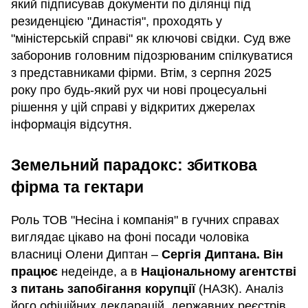
який підписував документи по ділянці під
резиденцією "Династія", проходять у
"міністерській справі" як ключові свідки. Суд вже
заборонив головним підозрюваним спілкуватися
з представниками фірми. Втім, з серпня 2025
року про будь-який рух чи нові процесуальні
рішення у цій справі у відкритих джерелах
інформація відсутня.
Земельний парадокс: збиткова
фірма та гектари
Роль ТОВ "Несіна і компанія" в гучних справах
виглядає цікаво на фоні посади чоловіка
власниці Олени Диптан –
Сергія Диптана. Він
працює
недеінде, а в
Національному агентстві
з питань запобігання корупції
(НАЗК). Аналіз
його офіційних декларацій, державних реєстрів