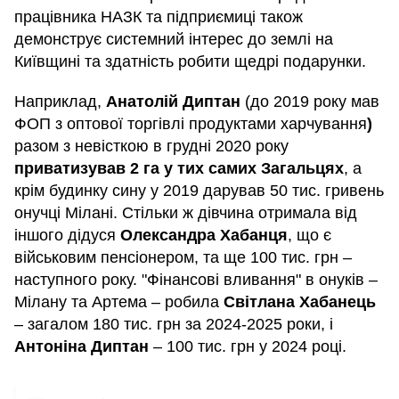
працівника НАЗК та підприємиці також
демонструє системний інтерес до землі на
Київщині та здатність робити щедрі подарунки.
Наприклад,
Анатолій Диптан
(до 2019 року мав
ФОП з оптової торгівлі продуктами харчування
)
разом з невісткою в грудні 2020 року
приватизував 2 га у тих самих Загальцях
, а
крім будинку сину у 2019 дарував 50 тис. гривень
онучці Мілані. Стільки ж дівчина отримала від
іншого дідуся
Олександра Хабанця
, що є
військовим пенсіонером, та ще 100 тис. грн –
наступного року. "Фінансові вливання" в онуків –
Мілану та Артема – робила
Світлана Хабанець
– загалом 180 тис. грн за 2024-2025 роки, і
Антоніна Диптан
– 100 тис. грн у 2024 році.