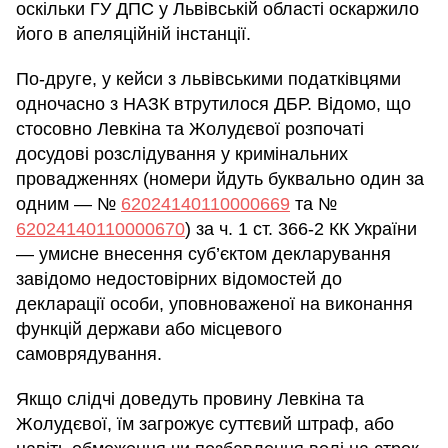
оскільки ГУ ДПС у Львівській області оскаржило
його в апеляційній інстанції.
По-друге, у кейси з львівськими податківцями
одночасно з НАЗК втрутилося ДБР. Відомо, що
стосовно Левкіна та Жолудєвої розпочаті
досудові розслідування у кримінальних
провадженнях (номери йдуть буквально один за
одним — №
62024140110000669
та №
62024140110000670
) за ч. 1 ст. 366-2 КК України
— умисне внесення суб’єктом декларування
завідомо недостовірних відомостей до
декларації особи, уповноваженої на виконання
функцій держави або місцевого
самоврядування.
Якщо слідчі доведуть провину Левкіна та
Жолудєвої, їм загрожує суттєвий штраф, або