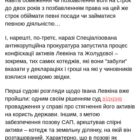
навіть обмеження чи позбавлення волі на строк
до двох років з позбавленням права на цей же
строк обіймати певні посади чи займатися
певною діяльністю…
І, нарешті, по-третє, наразі Спеціалізована
антикорупційна прокуратура запустила процес
конфіскації активів Левкіна та Жолудєвої –
зокрема, тих самих котеджів, які вони "забули"
вказати у деклараціях і гроші на які у чиновників
взялися невідомо звідки.
Перші судові розгляди щодо Івана Левкіна вже
пройшли: одним своїм рішенням суд
відкрив
провадження у справі про стягнення його активів
на користь держави. Іншим, з метою
забезпечення позову САП, арештував спірні
активи – котедж та земельну ділянку, на якій він
розташований. Характерно, що в позові як