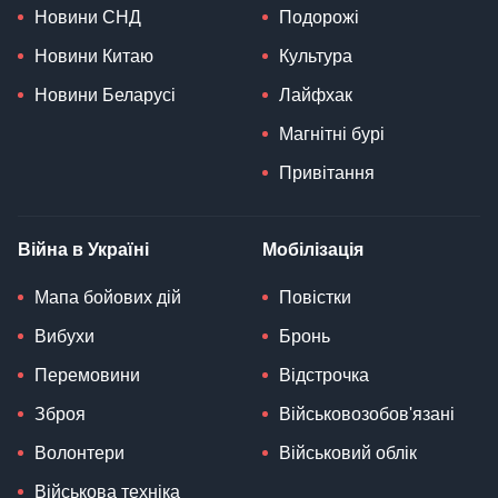
Новини СНД
Подорожі
Новини Китаю
Культура
Новини Беларусі
Лайфхак
Магнітні бурі
Привітання
Війна в Україні
Мобілізація
Мапа бойових дій
Повістки
Вибухи
Бронь
Перемовини
Відстрочка
Зброя
Військовозобов'язані
Волонтери
Військовий облік
Військова техніка