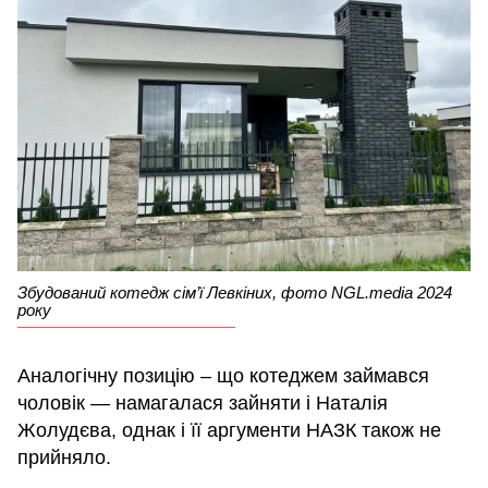
Збудований котедж сім’ї Левкіних, фото NGL.media 2024
року
Аналогічну позицію – що котеджем займався
чоловік — намагалася зайняти і Наталія
Жолудєва, однак і її аргументи НАЗК також не
прийняло.