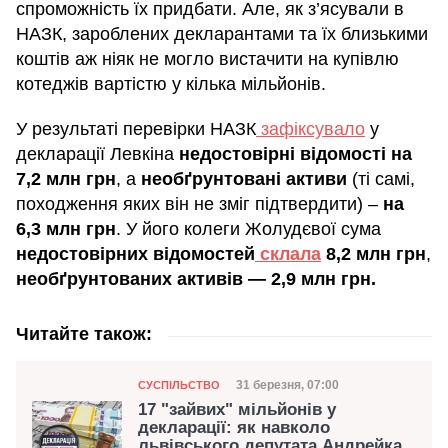
спроможність їх придбати. Але, як з’ясували в
НАЗК, зароблених декларантами та їх близькими
коштів аж ніяк не могло вистачити на купівлю
котеджів вартістю у кілька мільйонів.
У результаті перевірки НАЗК
зафіксувало
у
декларації Левкіна
недостовірні відомості на
7,2 млн грн
, а
необґрунтовані активи
(ті самі,
походження яких він не зміг підтвердити) –
на
6,3 млн грн
. У його колеги Жолудєвої сума
недостовірних відомостей
склала
8,2 млн грн
,
необґрунтованих активів — 2,9 млн грн.
Читайте також:
Категорія
Дата публікації
31 березня, 07:00
СУСПІЛЬСТВО
17 "зайвих" мільйонів у
декларації: як навколо
львівського депутата Андрейка