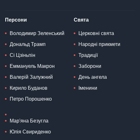
Персони
Свята
Володимир Зеленський
Церковні свята
Дональд Трамп
Народні прикмети
Сі Цзіньпін
Традиції
Еммануель Макрон
Заборони
Валерій Залужний
День ангела
Кирило Буданов
Іменини
Петро Порошенко
Мар'яна Безугла
Юлія Свириденко