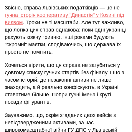
Звісно, справа львівських податківців — це не
гучна історія кооперативу "Династія" у Козині під
Києвом
. Трохи не ті масштаби. Але тут важливо,
що логіка цих справ однакова: поки одні українці
рахують кожну гривню, інші роками будують
"скромні" маєтки, сподіваючись, що держава їх
просто не помітить.
Хочеться вірити, що ця справа не загубиться у
довгому списку гучних стартів без фіналу. І що з
часом історій, де незаконні активи не лише
знаходять, а й реально конфіскують, в Україні
ставатиме більше. Попри гучні імена і круті
посади фігурантів.
Зауважимо, що, окрім згаданих двох кейсів з
непідтвердженими активами, за час
широкомасштабної війни ГУ ДПС у Львівській