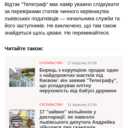
Відтак "Телеграф" має намір уважно слідкувати
за перевірками статків чинного керівництва
львівських податківців — начальника служби та
його заступників. Не виключено, що там також
знайдеться щось цікаве. Не перемикайтеся.
Читайте також:
Категорія
Дата публікації
17 березня, 07:00
СУСПІЛЬСТВО
Борець з корупцією продає один
з найдорожчих маєтків під
Києвом: він заявив "Телеграфу",
що успадкував елітну
нерухомість від бабусі дружини
Категорія
Дата публікації
31 березня, 07:00
СУСПІЛЬСТВО
17 "зайвих" мільйонів у
декларації: як навколо
львівського депутата Андрейка
зійшлися два скандали