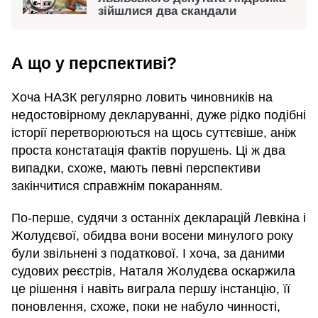
зійшлися два скандали
А що у перспективі?
Хоча НАЗК регулярно ловить чиновників на
недостовірному декларуванні, дуже рідко подібні
історії перетворюються на щось суттєвіше, аніж
проста констатація фактів порушень. Ці ж два
випадки, схоже, мають певні перспективи
закінчитися справжнім покаранням.
По-перше, судячи з останніх декларацій Левкіна і
Жолудєвої, обидва вони восени минулого року
були звільнені з податкової. І хоча, за даними
судових реєстрів, Наталя Жолудєва оскаржила
це рішення і навіть виграла першу інстанцію, її
поновлення, схоже, поки не набуло чинності,