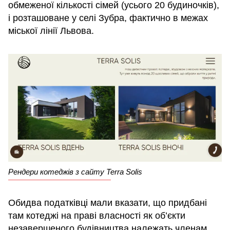
обмеженої кількості сімей (усього 20 будиночків),
і розташоване у селі Зубра, фактично в межах
міської лінії Львова.
Рендери котеджів з сайту Terra Solis
Обидва податківці мали вказати, що придбані
там котеджі на праві власності як об’єкти
незавершеного будівництва належать членам