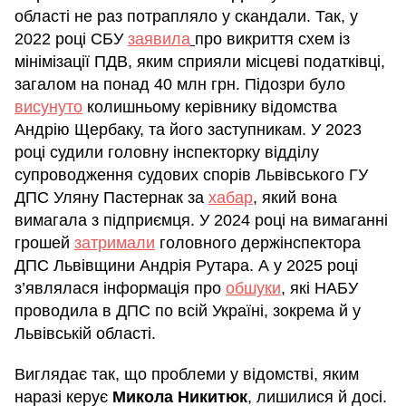
області не раз потрапляло у скандали. Так, у
2022 році СБУ
заявила
про викриття схем із
мінімізації ПДВ, яким сприяли місцеві податківці,
загалом на понад 40 млн грн. Підозри було
висунуто
колишньому керівнику відомства
Андрію Щербаку, та його заступникам. У 2023
році судили головну інспекторку відділу
супроводження судових спорів Львівського ГУ
ДПС Уляну Пастернак за
хабар
, який вона
вимагала з підприємця. У 2024 році на вимаганні
грошей
затримали
головного держінспектора
ДПС Львівщини Андрія Рутара. А у 2025 році
з’являлася інформація про
обшуки
, які НАБУ
проводила в ДПС по всій Україні, зокрема й у
Львівській області.
Виглядає так, що проблеми у відомстві, яким
наразі керує
Микола Никитюк
, лишилися й досі.