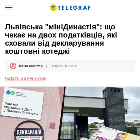
Львівська "мініДинастія": що
чекає на двох податківців, які
сховали від декларування
коштовні котеджі
Женя Хамстер
18 травня, 09:00
Автор
Дата публікації
ЧИТАТЬ НА РУССКОМ