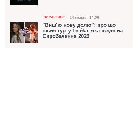
Категорія
Дата публікації
14 травня, 14:06
ШОУ-БІЗНЕС
"Виш'ю нову долю": про що
пісня гурту Leléka, яка поїде на
Євробачення 2026