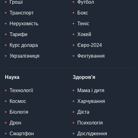
Гроші
Футбол
Транспорт
Бокс
Нерухомість
Теніс
Тарифи
Хокей
Курс долара
Євро-2024
Укрзалізниця
Фехтування
Наука
Здоров'я
Технології
Мама і дитя
Космос
Харчування
Біологія
Дієта
Дрон
Психологія
Смартфон
Дослідження