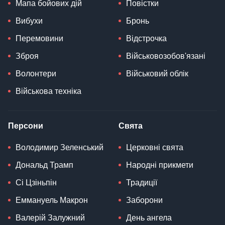
Мапа бойових дій
Повістки
Вибухи
Бронь
Перемовини
Відстрочка
Зброя
Військовозобов'язані
Волонтери
Військовий облік
Військова техніка
Персони
Свята
Володимир Зеленський
Церковні свята
Дональд Трамп
Народні прикмети
Сі Цзіньпін
Традиції
Еммануель Макрон
Заборони
Валерій Залужний
День ангела