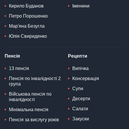
Кирило Буданов
Іменини
Петро Порошенко
Мар'яна Безугла
Юлія Свириденко
Пенсія
Рецепти
13 пенсія
Випічка
Пенсія по інвалідності 2
Консервація
група
Супи
Військова пенсія по
Десерти
інвалідності
Салати
Мінімальна пенсія
Закуски
Пенсія за вислугу років