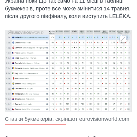
Україна поки що так само на 11 місці в таблиці
букмекерів, проте все може змінитися 14 травня,
після другого півфіналу, коли виступить LELÉKA.
Ставки букмекерів, скріншот eurovisionworld.com