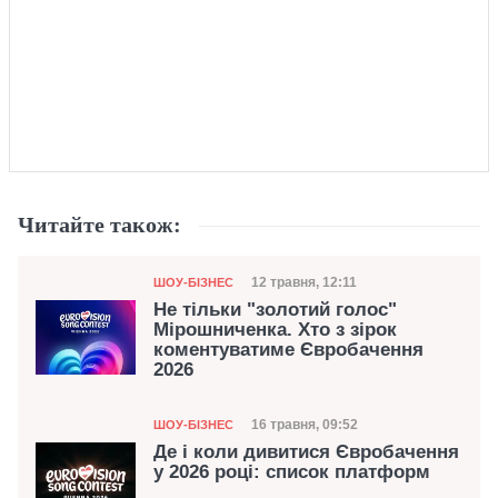
Читайте також:
Категорія
Дата публікації
12 травня, 12:11
ШОУ-БІЗНЕС
Не тільки "золотий голос"
Мірошниченка. Хто з зірок
коментуватиме Євробачення
2026
Категорія
Дата публікації
16 травня, 09:52
ШОУ-БІЗНЕС
Де і коли дивитися Євробачення
у 2026 році: список платформ