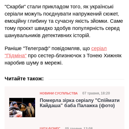
"Скарби" стали прикладом того, як українські
серіали можуть поєднувати напружений сюжет,
емоційну глибину та сучасну якість зйомки. Саме
тому проєкт швидко здобув популярність серед
шанувальників детективних історій.
Раніше "Телеграф" повідомляв, що
серіал
"Підміна"
про сестер-близнючок з Тонею Хижняк
наробив шуму в мережі.
Читайте також:
Категорія
Дата публікації
07 травня, 18:20
НОВИНИ СУСПІЛЬСТВА
Померла зірка серіалу "Спіймати
Кайдаша" баба Палажка (фото)
Категорія
05 травня, 13:08
ШОУ-БІЗНЕС