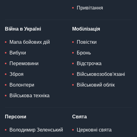
Привітання
Війна в Україні
Мобілізація
Мапа бойових дій
Повістки
Вибухи
Бронь
Перемовини
Відстрочка
Зброя
Військовозобов'язані
Волонтери
Військовий облік
Військова техніка
Персони
Свята
Володимир Зеленський
Церковні свята