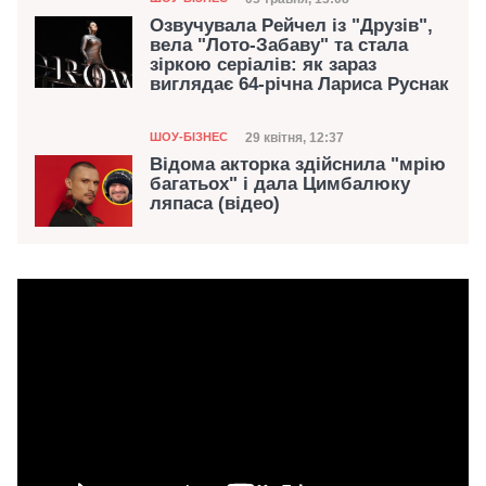
Дата публікації
Озвучувала Рейчел із "Друзів",
вела "Лото-Забаву" та стала
зіркою серіалів: як зараз
виглядає 64-річна Лариса Руснак
Категорія
Дата публікації
29 квітня, 12:37
ШОУ-БІЗНЕС
Відома акторка здійснила "мрію
багатьох" і дала Цимбалюку
ляпаса (відео)