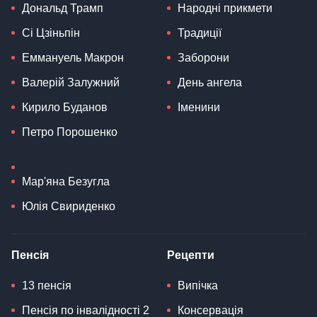
Дональд Трамп
Народні прикмети
Сі Цзіньпін
Традиції
Еммануель Макрон
Заборони
Валерій Залужний
День ангела
Кирило Буданов
Іменини
Петро Порошенко
Мар'яна Безугла
Юлія Свириденко
Пенсія
Рецепти
13 пенсія
Випічка
Пенсія по інвалідності 2
Консервація