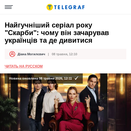
Найгучніший серіал року
"Скарби": чому він зачарував
українців та де дивитися
Діана Могилєвич
08 травня, 12:10
Автор
Дата публікації
ЧИТАТЬ НА РУССКОМ
Новина оновлена 08 травня 2026, 12:11