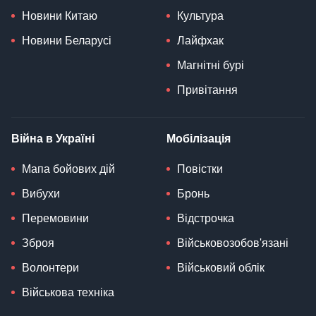
Новини Китаю
Культура
Новини Беларусі
Лайфхак
Магнітні бурі
Привітання
Війна в Україні
Мобілізація
Мапа бойових дій
Повістки
Вибухи
Бронь
Перемовини
Відстрочка
Зброя
Військовозобов'язані
Волонтери
Військовий облік
Військова техніка