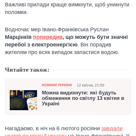
Важливі прилади краще вимкнути, щоб уникнути
поломки.
Водночас мер Івано-Франківська Руслан
Марцінків
попередив
, що можуть бути значні
перебої з електроенергією
. Він порадив
жителям про всяк випадок запастися водою.
Читайте також:
Категорія
Дата публікації
12 квітня, 21:00
НОВИНИ УКРАЇНИ
Можна видихнути: які будуть
обмеження по світлу 13 квітня в
Україні
Нагадаємо, в ніч на 6 лютого росіяни
завдали