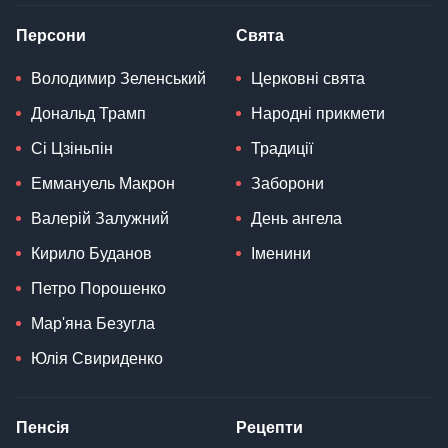
Персони
Свята
Володимир Зеленський
Церковні свята
Дональд Трамп
Народні прикмети
Сі Цзіньпін
Традиції
Еммануель Макрон
Заборони
Валерій Залужний
День ангела
Кирило Буданов
Іменини
Петро Порошенко
Мар'яна Безугла
Юлія Свириденко
Пенсія
Рецепти