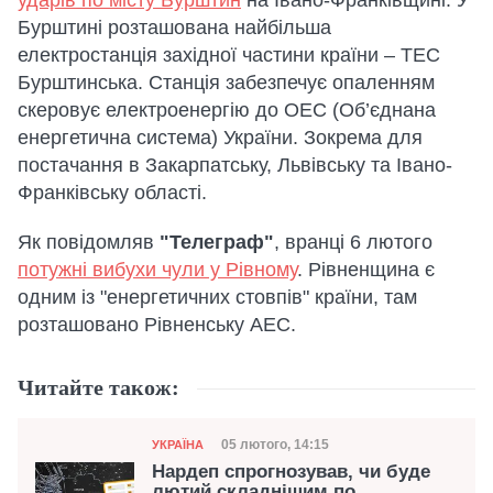
ударів по місту Бурштин
на Івано-Франківщині. У
Бурштині розташована найбільша
електростанція західної частини країни – ТЕС
Бурштинська. Станція забезпечує опаленням
скеровує електроенергію до ОЕС (Об’єднана
енергетична система) України. Зокрема для
постачання в Закарпатську, Львівську та Івано-
Франківську області.
Як повідомляв
"Телеграф"
, вранці 6 лютого
потужні вибухи чули у Рівному
. Рівненщина є
одним із "енергетичних стовпів" країни, там
розташовано Рівненську АЕС.
Читайте також:
Категорія
Дата публікації
05 лютого, 14:15
УКРАЇНА
Нардеп спрогнозував, чи буде
лютий складнішим по