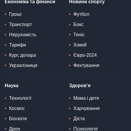
Економіка та фінанси
Новини спорту
Гроші
Футбол
Транспорт
Бокс
Нерухомість
Теніс
Тарифи
Хокей
Курс долара
Євро-2024
Укрзалізниця
Фехтування
Наука
Здоров'я
Технології
Мама і дитя
Космос
Харчування
Біологія
Дієта
Дрон
Психологія