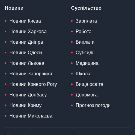
Новини
Суспільство
Новини Києва
Зарплата
Новини Харкова
Робота
Новини Дніпра
Виплати
Новини Одеси
Субсидії
Новини Львова
Медицина
Новини Запоріжжя
Школа
Новини Кривого Рогу
Вища освіта
Новини Донбасу
Допомога
Новини Криму
Прогноз погоди
Новини Миколаєва