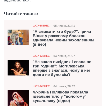
Читайте також:
Категорія
Дата публікації
05 липня, 21:41
ШОУ-БІЗНЕС
"А смажити хто буде?": Ірина
Білик у рожевому балахоні
здивувала новим захопленням
(відео)
Категорія
Дата публікації
04 липня, 21:27
ШОУ-БІЗНЕС
"Не знала вихідних і спала по
три години": Могилевська
вперше зізналася, чому в неї
довго не було сім'ї
Категорія
Дата публікації
04 липня, 20:42
ШОУ-БІЗНЕС
47-річна Полякова показала
ідеальне тіло у "вологому"
купальнику (відео)