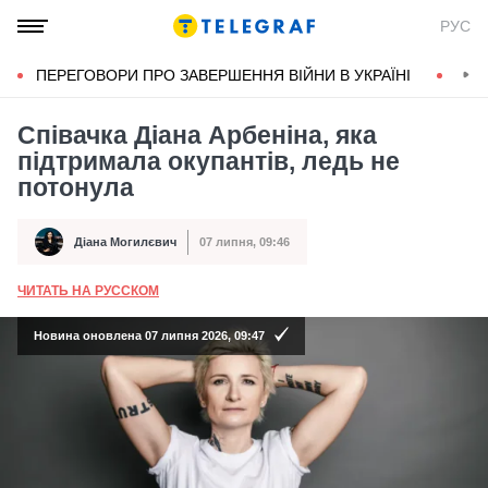
РУС
ПЕРЕГОВОРИ ПРО ЗАВЕРШЕННЯ ВІЙНИ В УКРАЇНІ
КОН
Співачка Діана Арбеніна, яка
підтримала окупантів, ледь не
потонула
Діана Могилєвич
07 липня, 09:46
Автор
Дата публікації
ЧИТАТЬ НА РУССКОМ
А
Новина оновлена 07 липня 2026, 09:47