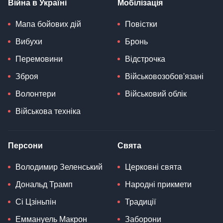
Війна в Україні
Мобілізація
Мапа бойових дій
Повістки
Вибухи
Бронь
Перемовини
Відстрочка
Зброя
Військовозобов'язані
Волонтери
Військовий облік
Військова техніка
Персони
Свята
Володимир Зеленський
Церковні свята
Дональд Трамп
Народні прикмети
Сі Цзіньпін
Традиції
Еммануель Макрон
Заборони