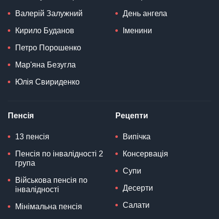
Валерій Залужний
День ангела
Кирило Буданов
Іменини
Петро Порошенко
Мар'яна Безугла
Юлія Свириденко
Пенсія
Рецепти
13 пенсія
Випічка
Пенсія по інвалідності 2
Консервація
група
Супи
Військова пенсія по
Десерти
інвалідності
Салати
Мінімальна пенсія