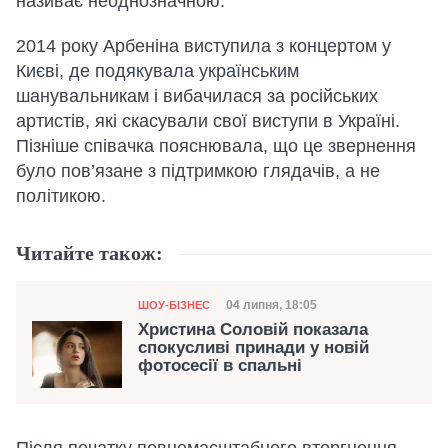
називає неоднозначною.
2014 року Арбеніна виступила з концертом у
Києві, де подякувала українським
шанувальникам і вибачилася за російських
артистів, які скасували свої виступи в Україні.
Пізніше співачка пояснювала, що це звернення
було пов’язане з підтримкою глядачів, а не
політикою.
Читайте також:
Категорія
Дата публікації
04 липня, 18:05
ШОУ-БІЗНЕС
Христина Соловій показала
спокусливі принади у новій
фотосесії в спальні
Після початку повномасштабного вторгнення