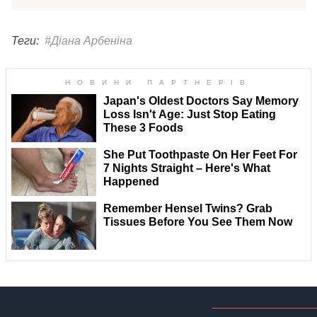
Теги:
#Діана Арбеніна