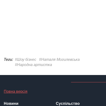
Теги:
#Шоу бізнес
#Наталя Могилевська
#Народна артистка
Повна версія
Новини
Суспільство