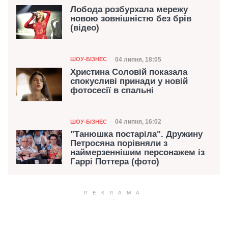
Лобода розбурхала мережу
новою зовнішністю без брів
(відео)
Категорія
Дата публікації
04 липня, 18:05
ШОУ-БІЗНЕС
Христина Соловій показала
спокусливі принади у новій
фотосесії в спальні
Категорія
Дата публікації
04 липня, 16:02
ШОУ-БІЗНЕС
"Танюшка постаріла". Дружину
Петросяна порівняли з
наймерзеннішим персонажем із
Гаррі Поттера (фото)