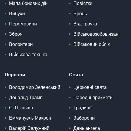
Мапа бойових дій
Повістки
Вибухи
Бронь
Перемовини
Відстрочка
Зброя
Військовозобов'язані
Волонтери
Військовий облік
Військова техніка
Персони
Свята
Володимир Зеленський
Церковні свята
Дональд Трамп
Народні прикмети
Сі Цзіньпін
Традиції
Еммануель Макрон
Заборони
Валерій Залужний
День ангела