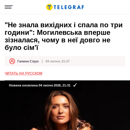
"Не знала вихідних і спала по три
години": Могилевська вперше
зізналася, чому в неї довго не
було сім'ї
Галина Струс
04 липня, 21:27
Автор
Дата публікації
ЧИТАТЬ НА РУССКОМ
Новина оновлена 04 липня 2026, 21:31