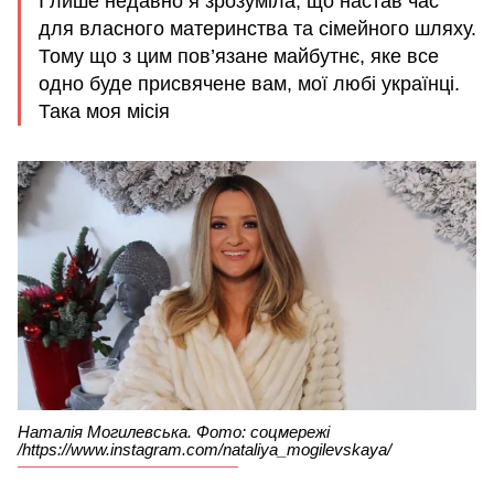
І лише недавно я зрозуміла, що настав час
для власного материнства та сімейного шляху.
Тому що з цим пов’язане майбутнє, яке все
одно буде присвячене вам, мої любі українці.
Така моя місія
Наталія Могилевська. Фото: соцмережі
/https://www.instagram.com/nataliya_mogilevskaya/