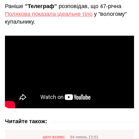
Раніше
"Телеграф"
розповідав, що 47-річна
Полякова показала ідеальне тіло
у "вологому"
купальнику.
Читайте також:
Категорія
Дата публікації
04 липня, 13:51
ШОУ-БІЗНЕС