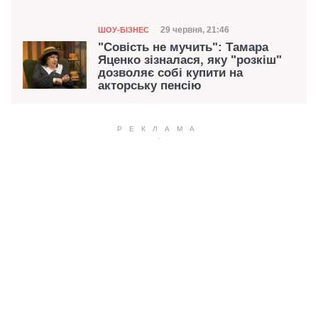
Категорія
Дата публікації
29 червня, 21:46
ШОУ-БІЗНЕС
"Совість не мучить": Тамара
Яценко зізналася, яку "розкіш"
дозволяє собі купити на
акторську пенсію