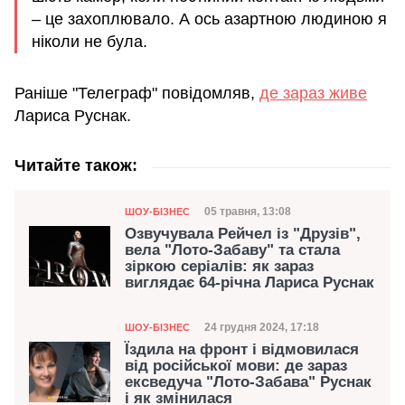
– це захоплювало. А ось азартною людиною я
ніколи не була.
Раніше "Телеграф" повідомляв,
де зараз живе
Лариса Руснак.
Читайте також:
Категорія
Дата публікації
05 травня, 13:08
ШОУ-БІЗНЕС
Озвучувала Рейчел із "Друзів",
вела "Лото-Забаву" та стала
зіркою серіалів: як зараз
виглядає 64-річна Лариса Руснак
Категорія
Дата публікації
24 грудня 2024, 17:18
ШОУ-БІЗНЕС
Їздила на фронт і відмовилася
від російської мови: де зараз
ексведуча "Лото-Забава" Руснак
і як змінилася