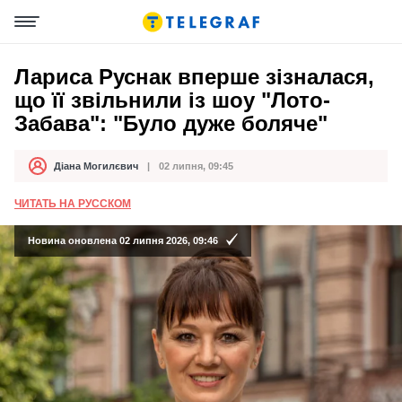
Лариса Руснак вперше зізналася,
що її звільнили із шоу "Лото-
Забава": "Було дуже боляче"
Діана Могилєвич
02 липня, 09:45
Автор
Дата публікації
ЧИТАТЬ НА РУССКОМ
Новина оновлена 02 липня 2026, 09:46