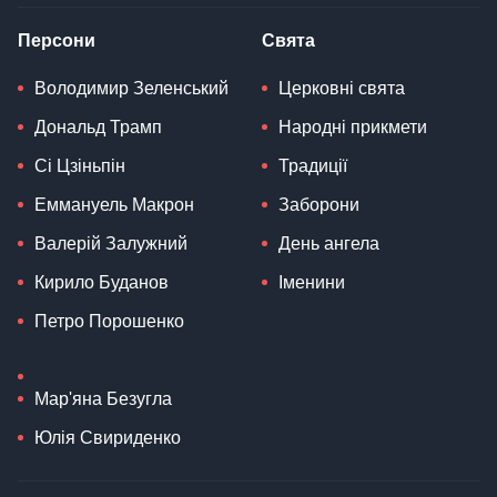
Персони
Свята
Володимир Зеленський
Церковні свята
Дональд Трамп
Народні прикмети
Сі Цзіньпін
Традиції
Еммануель Макрон
Заборони
Валерій Залужний
День ангела
Кирило Буданов
Іменини
Петро Порошенко
Мар'яна Безугла
Юлія Свириденко