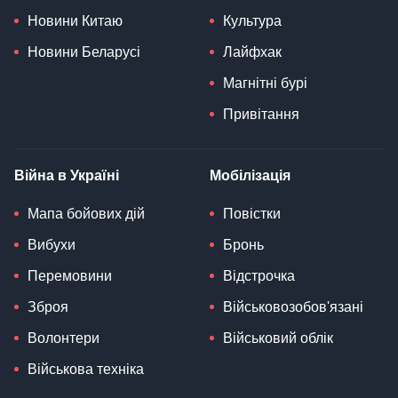
Новини Китаю
Культура
Новини Беларусі
Лайфхак
Магнітні бурі
Привітання
Війна в Україні
Мобілізація
Мапа бойових дій
Повістки
Вибухи
Бронь
Перемовини
Відстрочка
Зброя
Військовозобов'язані
Волонтери
Військовий облік
Військова техніка