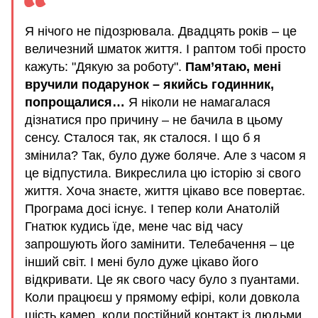
Я нічого не підозрювала. Двадцять років – це
величезний шматок життя. І раптом тобі просто
кажуть: "Дякую за роботу".
Пам’ятаю, мені
вручили подарунок – якийсь годинник,
попрощалися…
Я ніколи не намагалася
дізнатися про причину – не бачила в цьому
сенсу. Сталося так, як сталося. І що б я
змінила? Так, було дуже боляче. Але з часом я
це відпустила. Викреслила цю історію зі свого
життя. Хоча знаєте, життя цікаво все повертає.
Програма досі існує. І тепер коли Анатолій
Гнатюк кудись їде, мене час від часу
запрошують його замінити. Телебачення – це
інший світ. І мені було дуже цікаво його
відкривати. Це як свого часу було з пуантами.
Коли працюєш у прямому ефірі, коли довкола
шість камер, коли постійний контакт із людьми