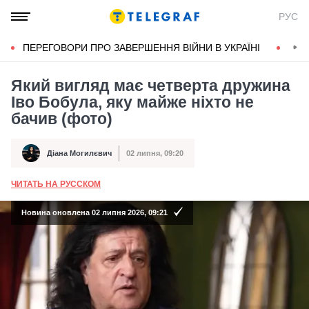
РУС
ПЕРЕГОВОРИ ПРО ЗАВЕРШЕННЯ ВІЙНИ В УКРАЇНІ
КОН
Який вигляд має четверта дружина
Іво Бобула, яку майже ніхто не
бачив (фото)
Діана Могилєвич
02 липня, 09:20
Автор
Дата публікації
ЧИТАТЬ НА РУССКОМ
А
Новина оновлена 02 липня 2026, 09:21