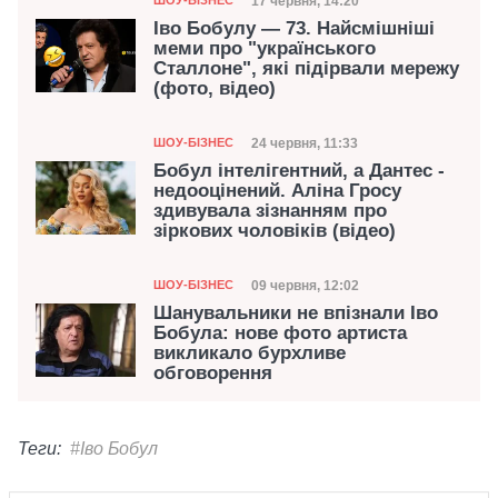
Дата публікації
17 червня, 14:20
ШОУ-БІЗНЕС
Іво Бобулу — 73. Найсмішніші
меми про "українського
Сталлоне", які підірвали мережу
(фото, відео)
Категорія
Дата публікації
24 червня, 11:33
ШОУ-БІЗНЕС
Бобул інтелігентний, а Дантес -
недооцінений. Аліна Гросу
здивувала зізнанням про
зіркових чоловіків (відео)
Категорія
Дата публікації
09 червня, 12:02
ШОУ-БІЗНЕС
Шанувальники не впізнали Іво
Бобула: нове фото артиста
викликало бурхливе
обговорення
Теги:
#Іво Бобул