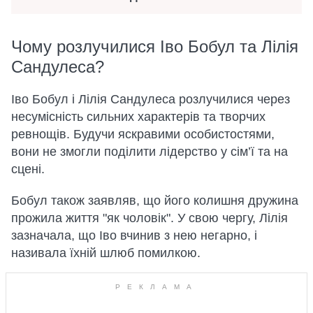
Чому розлучилися Іво Бобул та Лілія
Сандулеса?
Іво Бобул і Лілія Сандулеса розлучилися через
несумісність сильних характерів та творчих
ревнощів. Будучи яскравими особистостями,
вони не змогли поділити лідерство у сім’ї та на
сцені.
Бобул також заявляв, що його колишня дружина
прожила життя "як чоловік". У свою чергу, Лілія
зазначала, що Іво вчинив з нею негарно, і
називала їхній шлюб помилкою.