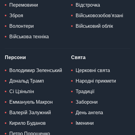
Перемовини
Відстрочка
Зброя
Військовозобов'язані
Волонтери
Військовий облік
Військова техніка
Персони
Свята
Володимир Зеленський
Церковні свята
Дональд Трамп
Народні прикмети
Сі Цзіньпін
Традиції
Еммануель Макрон
Заборони
Валерій Залужний
День ангела
Кирило Буданов
Іменини
Петро Порошенко