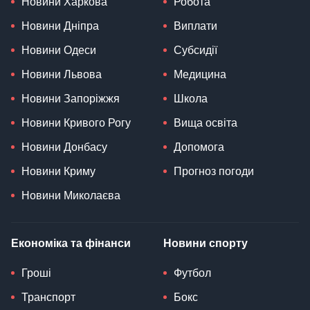
Новини Харкова
Робота
Новини Дніпра
Виплати
Новини Одеси
Субсидії
Новини Львова
Медицина
Новини Запоріжжя
Школа
Новини Кривого Рогу
Вища освіта
Новини Донбасу
Допомога
Новини Криму
Прогноз погоди
Новини Миколаєва
Економіка та фінанси
Новини спорту
Гроші
Футбол
Транспорт
Бокс