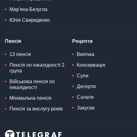
Мар'яна Безугла
Юлія Свириденко
Пенсія
Рецепти
13 пенсія
Випічка
Пенсія по інвалідності 2
Консервація
група
Супи
Військова пенсія по
Десерти
інвалідності
Салати
Мінімальна пенсія
Закуски
Пенсія за вислугу років