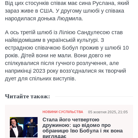
Від цих стосунків співак має сина Руслана, який
зараз живе в США. У другому шлюбі у співака
народилася донька Людмила.
А ось третій шлюб із Лілією Сандулесою став
найвідомішим в українській культурі. З
естрадною співачкою Бобул прожив у шлюбі 10
років. Дітей вони не мали. Вони довго не
спілкувалися після гучного розлучення, але
наприкінці 2023 року возз’єдналися як творчий
дует для спільних виступів.
Читайте також:
Категорія
Дата публікації
05 жовтня 2025, 21:05
НОВИНИ СУСПІЛЬСТВА
Стала його четвертою
дружиною: що відомо про
обраницю Іво Бобула і як вона
виглядає