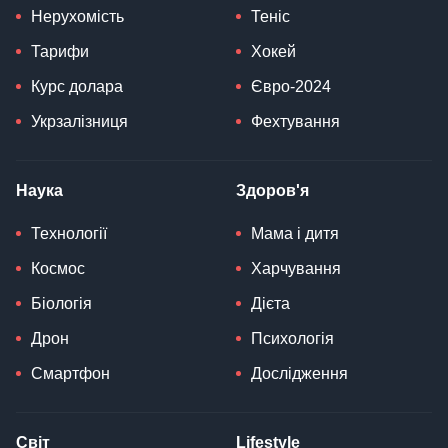
Нерухомість
Теніс
Тарифи
Хокей
Курс долара
Євро-2024
Укрзалізниця
Фехтування
Наука
Здоров'я
Технології
Мама і дитя
Космос
Харчування
Біологія
Дієта
Дрон
Психологія
Смартфон
Дослідження
Світ
Lifestyle