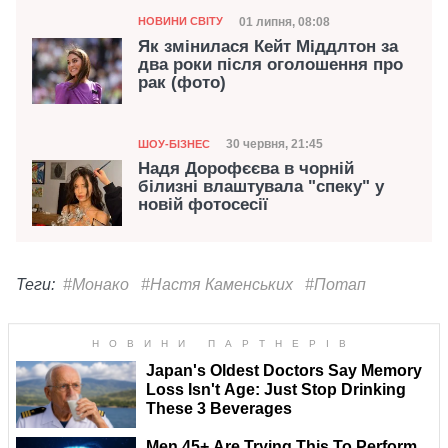
Категорія
Дата публікації
01 липня, 08:08
НОВИНИ СВІТУ
Як змінилася Кейт Міддлтон за
два роки після оголошення про
рак (фото)
Категорія
Дата публікації
30 червня, 21:45
ШОУ-БІЗНЕС
Надя Дорофєєва в чорній
білизні влаштувала "спеку" у
новій фотосесії
Теги:
#Монако
#Настя Каменських
#Потап