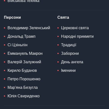
Військова техніка
Персони
Свята
Володимир Зеленський
Церковні свята
Дональд Трамп
Народні прикмети
Сі Цзіньпін
Традиції
Еммануель Макрон
Заборони
Валерій Залужний
День ангела
Кирило Буданов
Іменини
Петро Порошенко
Мар'яна Безугла
Юлія Свириденко