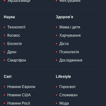
Укрзалізниця
Фехтування
Наука
Здоров'я
Технології
Мама і дитя
Космос
Харчування
Біологія
Дієта
Дрон
Психологія
Смартфон
Дослідження
Світ
Lifestyle
Новини Європи
Гороскоп
Новини США
Споживач
Новини Росії
Мода