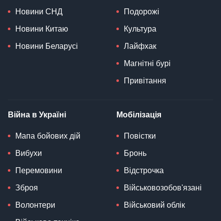
Новини СНД
Подорожі
Новини Китаю
Культура
Новини Беларусі
Лайфхак
Магнітні бурі
Привітання
Війна в Україні
Мобілізація
Мапа бойових дій
Повістки
Вибухи
Бронь
Перемовини
Відстрочка
Зброя
Військовозобов'язані
Волонтери
Військовий облік