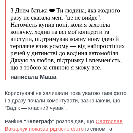
З Днем батька ❤️ Ти людина, яка жодного
разу не сказала мені "це не вийде".
Натомість купив поні, коли я захотіла
конячку, ходив на всі мої концерти та
виступи, підтримував кожну нову ідею й
терпляче вчив усьому — від найпростіших
речей у дитинстві до водіння автомобіля.
Дякую за любов, підтримку і впевненість,
що з тобою за спиною я можу все.
написала Маша
Користувачі не залишили поза увагою таке фото
і відразу почали коментувати, зазначаючи, що
"Вадік — класний чувак".
Раніше
"Телеграф"
розповідав, що
Святослав
Вакарчук показав рідкісне фото
із сином та