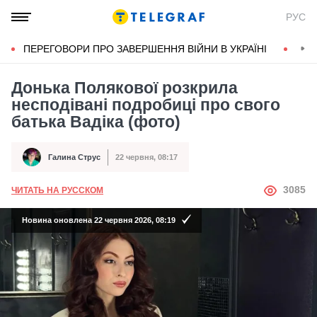
РУС
ПЕРЕГОВОРИ ПРО ЗАВЕРШЕННЯ ВІЙНИ В УКРАЇНІ
КОН
Донька Полякової розкрила
несподівані подробиці про свого
батька Вадіка (фото)
Галина Струс
22 червня, 08:17
Автор
Дата публікації
АВТОР
3085
ЧИТАТЬ НА РУССКОМ
Новина оновлена 22 червня 2026, 08:19