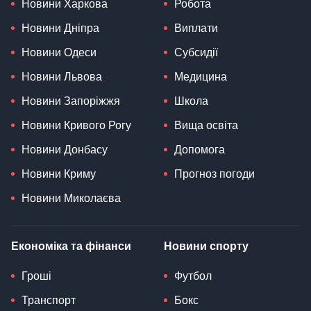
Новини Харкова
Робота
Новини Дніпра
Виплати
Новини Одеси
Субсидії
Новини Львова
Медицина
Новини Запоріжжя
Школа
Новини Кривого Рогу
Вища освіта
Новини Донбасу
Допомога
Новини Криму
Прогноз погоди
Новини Миколаєва
Економіка та фінанси
Новини спорту
Гроші
Футбол
Транспорт
Бокс