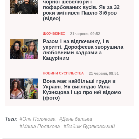
чорної шевелюри і
пофарбованих вусів. Як за 32
роки змінився Павло Зібров
(відео)
Категорія
Дата публікації
21 червня, 09:52
ШОУ-БІЗНЕС
Разом і на відпочинку, і в
укритті. Дорофєєва зворушила
любовними кадрами з
Кацуріним
Категорія
Дата публікації
21 червня, 08:51
НОВИНИ СУСПІЛЬСТВА
Вона має найбільші груди в
Україні. Як виглядає Міла
Кузнєцова і що про неї відомо
(фото)
Теги:
#Оля Полякова
#День батька
#Маша Полякова
#Вадим Буряковський