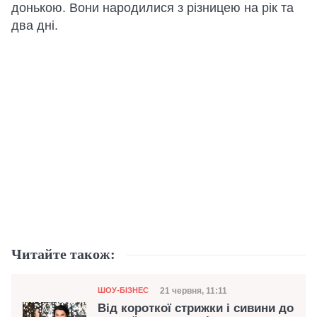
донькою. Вони народилися з різницею на рік та
два дні.
Читайте також:
Категорія
Дата публікації
21 червня, 11:11
ШОУ-БІЗНЕС
Від короткої стрижки і сивини до