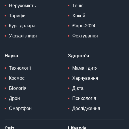
Нерухомість
Теніс
Тарифи
Хокей
Курс долара
Євро-2024
Укрзалізниця
Фехтування
Наука
Здоров'я
Технології
Мама і дитя
Космос
Харчування
Біологія
Дієта
Дрон
Психологія
Смартфон
Дослідження
Світ
Lifestyle