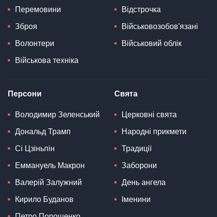
Перемовини
Відстрочка
Зброя
Військовозобов'язані
Волонтери
Військовий облік
Військова техніка
Персони
Свята
Володимир Зеленський
Церковні свята
Дональд Трамп
Народні прикмети
Сі Цзіньпін
Традиції
Еммануель Макрон
Заборони
Валерій Залужний
День ангела
Кирило Буданов
Іменини
Петро Порошенко