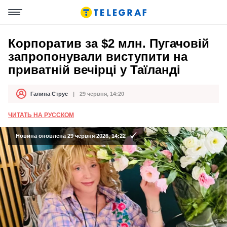
Корпоратив за $2 млн. Пугачовій
запропонували виступити на
приватній вечірці у Таїланді
Галина Струс
29 червня, 14:20
Автор
Дата публікації
ЧИТАТЬ НА РУССКОМ
Новина оновлена 29 червня 2026, 14:22