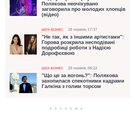
Полякова неочікувано
заговорила про молодих хлопців
(відео)
Категорія
Дата публікації
28 червня, 17:37
ШОУ-БІЗНЕС
"Не так, як з іншими артистами":
Горова розкрила несподівані
подробиці роботи з Надією
Дорофєєвою
Категорія
Дата публікації
20 червня, 08:22
ШОУ-БІЗНЕС
"Що це за вогонь?": Полякова
захопилася спекотними кадрами
Галкіна з голим торсом