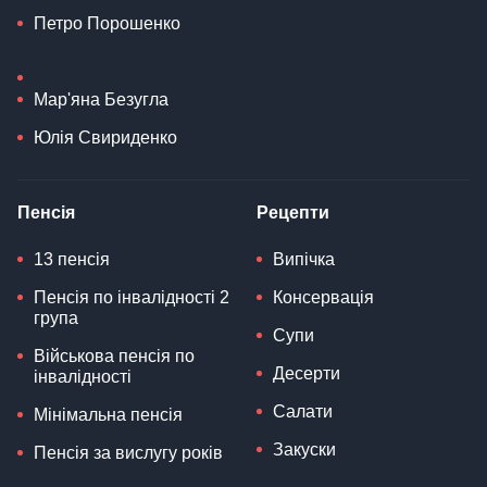
Петро Порошенко
Мар'яна Безугла
Юлія Свириденко
Пенсія
Рецепти
13 пенсія
Випічка
Пенсія по інвалідності 2
Консервація
група
Супи
Військова пенсія по
Десерти
інвалідності
Салати
Мінімальна пенсія
Закуски
Пенсія за вислугу років