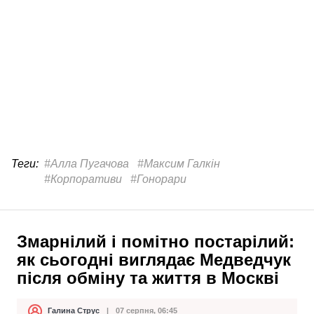
Теги:
#Алла Пугачова
#Максим Галкін
#Корпоративи
#Гонорари