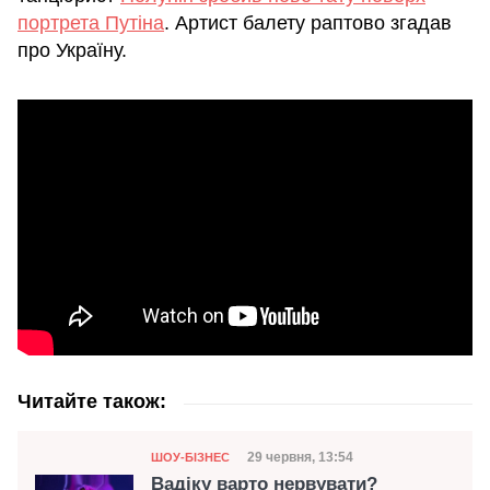
портрета Путіна
. Артист балету раптово згадав
про Україну.
Читайте також:
Категорія
Дата публікації
29 червня, 13:54
ШОУ-БІЗНЕС
Вадіку варто нервувати?