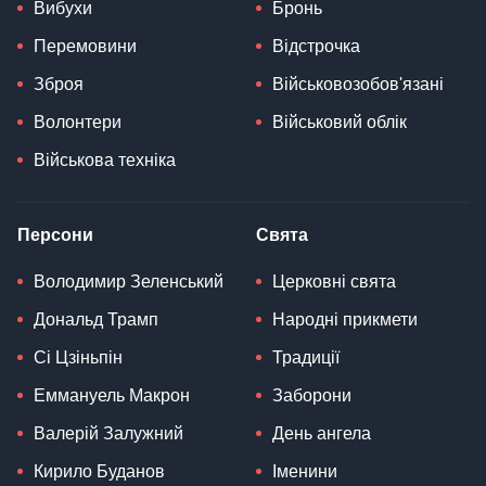
Вибухи
Бронь
Перемовини
Відстрочка
Зброя
Військовозобов'язані
Волонтери
Військовий облік
Військова техніка
Персони
Свята
Володимир Зеленський
Церковні свята
Дональд Трамп
Народні прикмети
Сі Цзіньпін
Традиції
Еммануель Макрон
Заборони
Валерій Залужний
День ангела
Кирило Буданов
Іменини