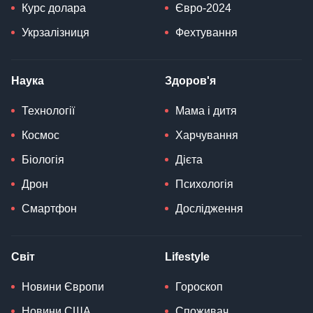
Курс долара
Євро-2024
Укрзалізниця
Фехтування
Наука
Здоров'я
Технології
Мама і дитя
Космос
Харчування
Біологія
Дієта
Дрон
Психологія
Смартфон
Дослідження
Світ
Lifestyle
Новини Європи
Гороскоп
Новини США
Споживач