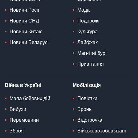
Новини Росії
Мода
Новини СНД
Подорожі
Новини Китаю
Культура
Новини Беларусі
Лайфхак
Магнітні бурі
Привітання
Війна в Україні
Мобілізація
Мапа бойових дій
Повістки
Вибухи
Бронь
Перемовини
Відстрочка
Зброя
Військовозобов'язані