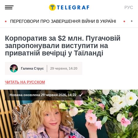
РУС
ПЕРЕГОВОРИ ПРО ЗАВЕРШЕННЯ ВІЙНИ В УКРАЇНІ
КОН
Корпоратив за $2 млн. Пугачовій
запропонували виступити на
приватній вечірці у Таїланді
Галина Струс
29 червня, 14:20
Автор
Дата публікації
ЧИТАТЬ НА РУССКОМ
А
Новина оновлена 29 червня 2026, 14:22