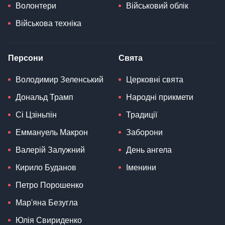
Волонтери
Військовий облік
Військова техніка
Персони
Свята
Володимир Зеленський
Церковні свята
Дональд Трамп
Народні прикмети
Сі Цзіньпін
Традиції
Еммануель Макрон
Заборони
Валерій Залужний
День ангела
Кирило Буданов
Іменини
Петро Порошенко
Мар'яна Безугла
Юлія Свириденко