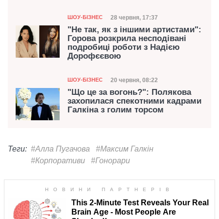
Категорія
Дата публікації
28 червня, 17:37
ШОУ-БІЗНЕС
"Не так, як з іншими артистами":
Горова розкрила несподівані
подробиці роботи з Надією
Дорофєєвою
Категорія
Дата публікації
20 червня, 08:22
ШОУ-БІЗНЕС
"Що це за вогонь?": Полякова
захопилася спекотними кадрами
Галкіна з голим торсом
Теги:
#Алла Пугачова
#Максим Галкін
#Корпоративи
#Гонорари