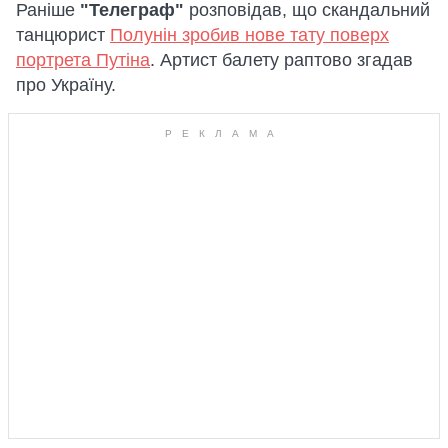
Раніше
"Телеграф"
розповідав, що скандальний
танцюрист
Полунін зробив нове тату поверх
портрета Путіна
. Артист балету раптово згадав
про Україну.