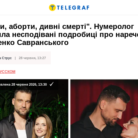
и, аборти, дивні смерті". Нумеролог
ла несподівані подробиці про нареч
енко Савранського
а Струс
28 червня, 13:27
ації
РУССКОМ
лена 28 червня 2026, 13:30