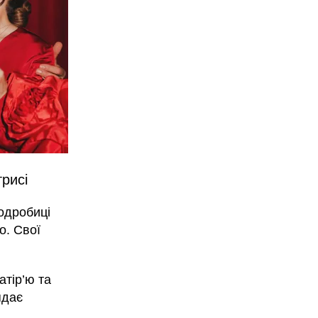
рисі
одробиці
о. Свої
атір’ю та
ядає