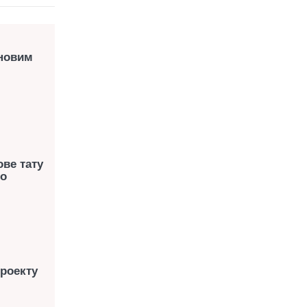
 новим
ве тату
ро
проекту