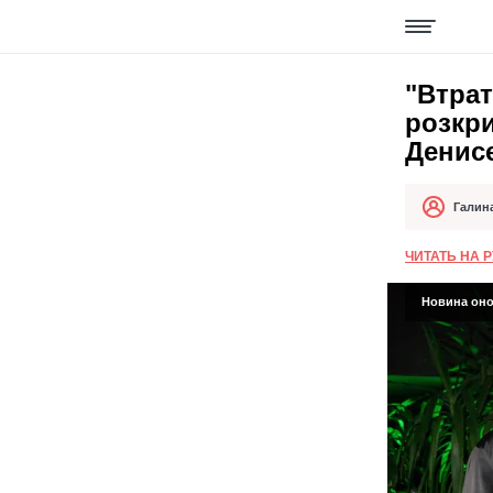
"Втрат
розкри
Денис
Галин
Автор
Дата публік
ЧИТАТЬ НА 
Новина онов