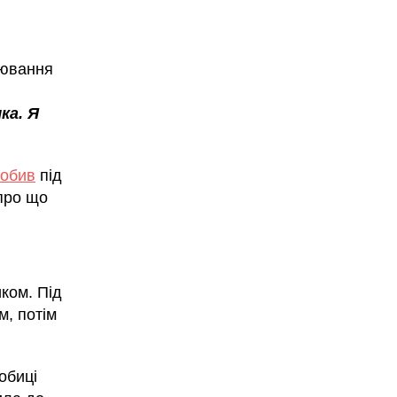
уювання
ка. Я
робив
під
 про що
ком. Під
м, потім
обиці