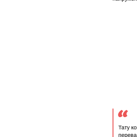
Тату к
перева