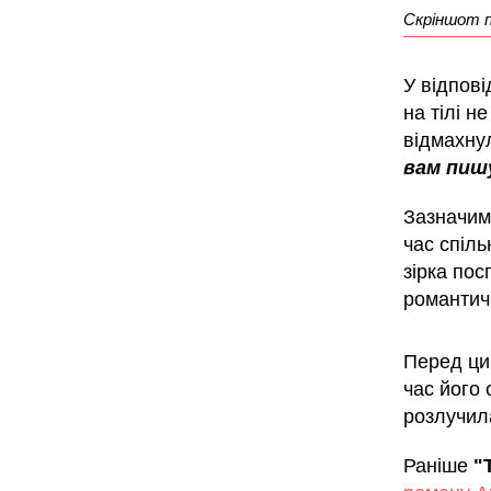
Скріншот п
У відпові
на тілі н
відмахну
вам пишу
Зазначим
час спіль
зірка по
романтич
Перед ци
час його 
розлучила
Раніше
"