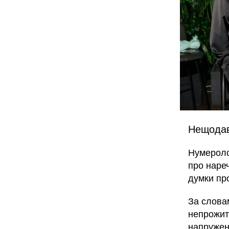
Нещодавн
Нумероло
про наре
думки пр
За слов
непрожит
напружен