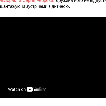
ні Лорак та Сергія Реброва
. Дружина його не відпуст
, шантажуючи зустрічами з дитиною.