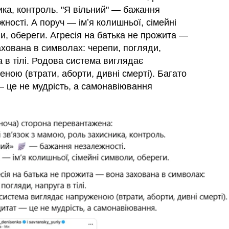
ика, контроль. "Я вільний" — бажання
ності. А поруч — імʼя колишньої, сімейні
и, обереги. Агресія на батька не прожита —
ахована в символах: черепи, погляди,
а в тілі. Родова система виглядає
ною (втрати, аборти, дивні смерті). Багато
— це не мудрість, а самонавіювання