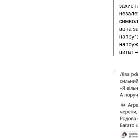
захисн
незалеж
символ
вона з
напруг
напруже
цитат 