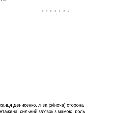
оханця Денисенко. Ліва (жіноча) сторона
нтажена: сильний звʼязок з мамою, роль