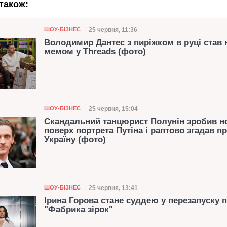
також:
Категорія
Дата публікації
25 червня, 11:36
ШОУ-БІЗНЕС
Володимир Дантес з пиріжком в руці став
мемом у Threads (фото)
Категорія
Дата публікації
25 червня, 15:04
ШОУ-БІЗНЕС
Скандальний танцюрист Полунін зробив но
поверх портрета Путіна і раптово згадав п
Україну (фото)
Категорія
Дата публікації
25 червня, 13:41
ШОУ-БІЗНЕС
Ірина Горова стане суддею у перезапуску 
"Фабрика зірок"