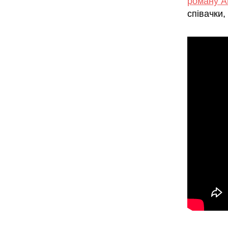
роману А
співачки