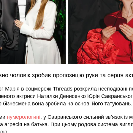
о чоловік зробив пропозицію руки та серця акт
г Марія в соцмережі Threads розкрила несподівані п
ченого актриси Наталки Денисенко Юрія Савранськог
о бізнесмена вона зробила на основі його татуювань.
ами
нумерологині
, у Савранського сильний зв’язок із м
а агресія на батька. При цьому родова система вигл
ою.