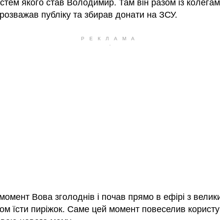
остем якого став Володимир. Там він разом із колегам
розважав публіку та збирав донати на ЗСУ.
момент Вова зголоднів і почав прямо в ефірі з велик
ом їсти пиріжок. Саме цей момент повеселив користув