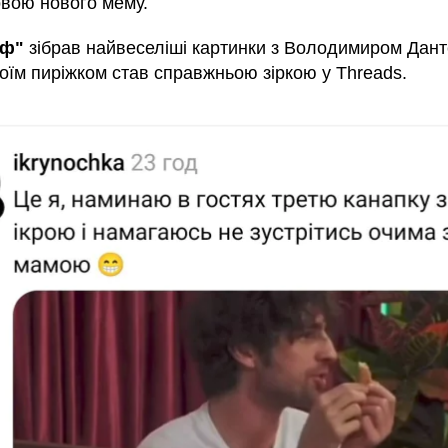
овою нового мему.
аф"
зібрав найвеселіші картинки з Володимиром Дант
воїм пиріжком став справжньою зіркою у Threads.