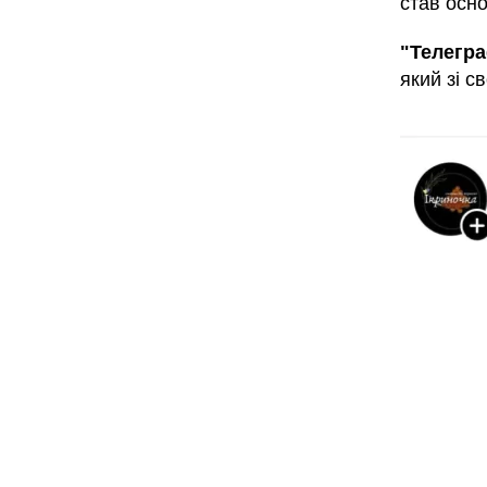
став осн
"Телегр
який зі с