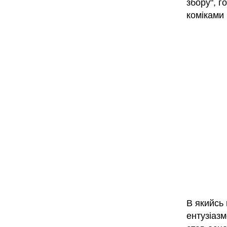
збору", г
коміками 
В якийсь 
ентузіазм