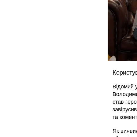
Користув
Відомий 
Володими
став геро
завірусив
та комент
Як вияви