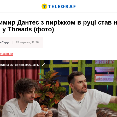
мир Дантес з пиріжком в руці став 
у Threads (фото)
а Струс
25 червня, 11:36
ації
РУССКОМ
лена 25 червня 2026, 11:42