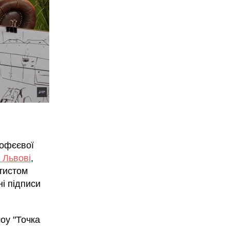
рофєєвої
у Львові
,
ртистом
ні підписи
оу "Точка