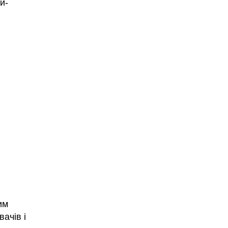
и-
им
ачів і