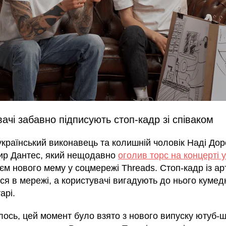
ачі забавно підписують стоп-кадр зі співаком
український виконавець та колишній чоловік Наді До
р Дантес, який нещодавно
оголив торс на концерті 
єм нового мему у соцмережі Threads. Стоп-кадр із а
ся в мережі, а користувачі вигадують до нього кумед
арі.
лось, цей момент було взято з нового випуску ютуб-ш