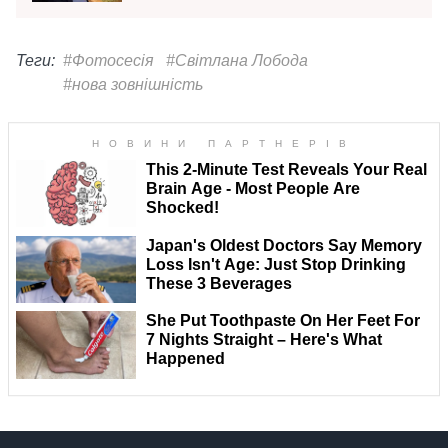
Теги:
#Фотосесія
#Світлана Лобода
#нова зовнішність