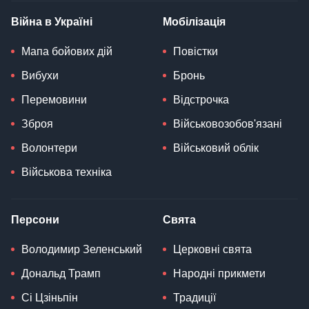
Війна в Україні
Мобілізація
Мапа бойових дій
Повістки
Вибухи
Бронь
Перемовини
Відстрочка
Зброя
Військовозобов'язані
Волонтери
Військовий облік
Військова техніка
Персони
Свята
Володимир Зеленський
Церковні свята
Дональд Трамп
Народні прикмети
Сі Цзіньпін
Традиції