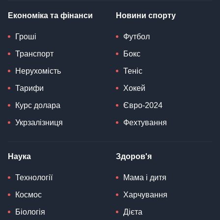
Економіка та фінанси
Новини спорту
Гроші
Футбол
Транспорт
Бокс
Нерухомість
Теніс
Тарифи
Хокей
Курс долара
Євро-2024
Укрзалізниця
Фехтування
Наука
Здоров'я
Технології
Мама і дитя
Космос
Харчування
Біологія
Дієта