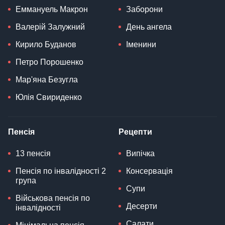
Еммануель Макрон
Заборони
Валерій Залужний
День ангела
Кирило Буданов
Іменини
Петро Порошенко
Мар'яна Безугла
Юлія Свириденко
Пенсія
Рецепти
13 пенсія
Випічка
Пенсія по інвалідності 2
Консервація
група
Супи
Військова пенсія по
Десерти
інвалідності
Салати