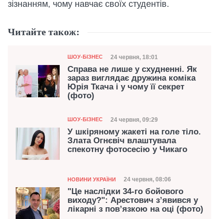
зізнанням, чому навчає своїх студентів.
Читайте також:
Категорія
Дата публікації
24 червня, 18:01
ШОУ-БІЗНЕС
Справа не лише у схудненні. Як
зараз виглядає дружина коміка
Юрія Ткача і у чому її секрет
(фото)
Категорія
Дата публікації
24 червня, 09:29
ШОУ-БІЗНЕС
У шкіряному жакеті на голе тіло.
Злата Огнєвіч влаштувала
спекотну фотосесію у Чикаго
Категорія
Дата публікації
24 червня, 08:06
НОВИНИ УКРАЇНИ
"Це наслідки 34-го бойового
виходу?": Арестович з’явився у
лікарні з пов’язкою на оці (фото)