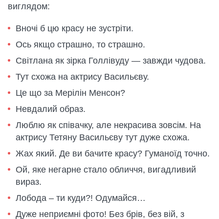
виглядом:
Вночі б цю красу не зустріти.
Ось якщо страшно, то страшно.
Світлана як зірка Голлівуду — завжди чудова.
Тут схожа на актрису Васильєву.
Це що за Мерілін Менсон?
Невдалий образ.
Люблю як співачку, але некрасива зовсім. На
актрису Тетяну Васильєву тут дуже схожа.
Жах який. Де ви бачите красу? Гуманоїд точно.
Ой, яке негарне стало обличчя, вигадливий
вираз.
Лобода – ти куди?! Одумайся…
Дуже неприємні фото! Без брів, без вій, з