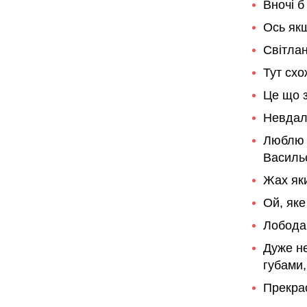
Вночі б
Ось якщ
Світлан
Тут схо
Це що 
Невдал
Люблю я
Васильє
Жах яки
Ой, яке
Лобода
Дуже не
губами,
Прекра