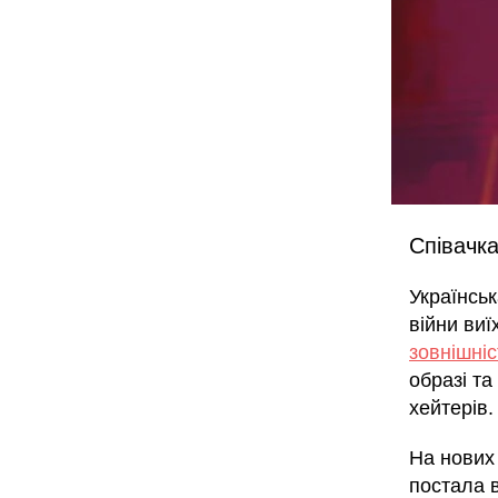
Співачка
Українськ
війни виї
зовнішні
образі т
хейтерів.
На нових
постала 