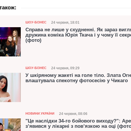
також:
Категорія
Дата публікації
24 червня, 18:01
ШОУ-БІЗНЕС
Справа не лише у схудненні. Як зараз вигл
дружина коміка Юрія Ткача і у чому її секр
(фото)
Категорія
Дата публікації
24 червня, 09:29
ШОУ-БІЗНЕС
У шкіряному жакеті на голе тіло. Злата Огн
влаштувала спекотну фотосесію у Чикаго
Категорія
Дата публікації
24 червня, 08:06
НОВИНИ УКРАЇНИ
"Це наслідки 34-го бойового виходу?": Ар
з’явився у лікарні з пов’язкою на оці (фото