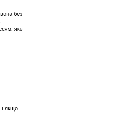
вона без
.
ссям, яке
 І якщо