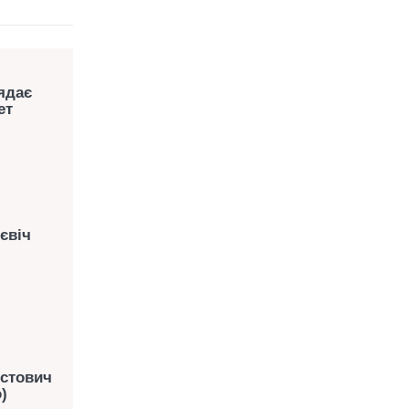
ядає
ет
євіч
естович
)