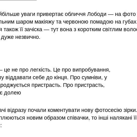
йбільше уваги привертає обличчя Лободи — на фото 
щільним шаром макіяжу та червоною помадою на губах
 також її зачіска — тут вона з коротким світлим воло
 дуже незвично.
– це не про легкість. Це про випробування,
у віддавати себе до кінця. Про сумніви, у
ароджується пристрасть. Про пристрасть,
ає долею
чі відразу почали коментувати нову фотосесію зірки.
плюються новим образом співачки, то інші налякані її
: