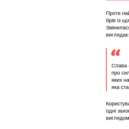
Проте на
брів із 
Змінилася
виглядає
Слава 
про сил
яких н
яка ст
Користува
одні захо
виглядом