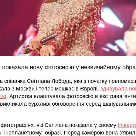
 показала нову фотосесію у незвичайному обра
а співачка Світлана Лобода, яка з початку повномас
хала з Москви і тепер мешкає в Європі,
здивувала н
стю
. Артистка влаштувала фотосесію в екстравагант
а викликала бурхливі обговорення серед шанувальник
 фотографіях, які Світлана показала у своєму
Instag
в "інопланетному" образі. Перед камерою вона з’явил