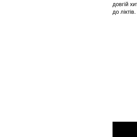
довгій хи
до ліктів.