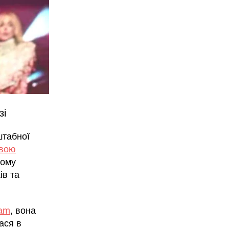
зі
штабної
овою
ному
ів та
ram
, вона
ася в