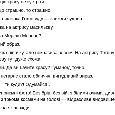
 цю красу не зустріти.
о страшно, то страшно.
а як зірка Голлівуду — завжди чудова.
жа на актрису Васильєву.
за Мерілін Менсон?
ий образ.
к співачку, але некрасива зовсім. На актрису Тетяну
ву тут дуже схожа.
й. Де ви бачите красу? Гуманоїд точно.
 негарне стало обличчя, вигадливий вираз.
 – ти куди?! Одумайся…
приємні фото! Без брів, без вій, з білими очима, див
 з трьома космами на голові — відразливе видовище
сна як завжди.