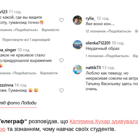
під фото Лободи
Телеграф"
розповідав, що
Катерина Кухар здивувал
єю
та зізнанням, чому навчає своїх студентів.