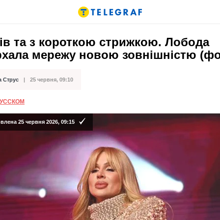
ів та з короткою стрижкою. Лобода
рхала мережу новою зовнішністю (фо
а Струс
25 червня, 09:10
ації
РУССКОМ
лена 25 червня 2026, 09:15