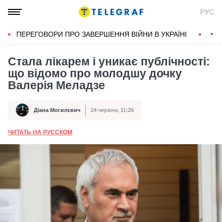
РУС
ПЕРЕГОВОРИ ПРО ЗАВЕРШЕННЯ ВІЙНИ В УКРАЇНІ
КОН
Стала лікарем і уникає публічності:
що відомо про молодшу дочку
Валерія Меладзе
Діана Могилєвич
24 червня, 11:26
Автор
Дата публікації
ЧИТАТЬ НА РУССКОМ
А