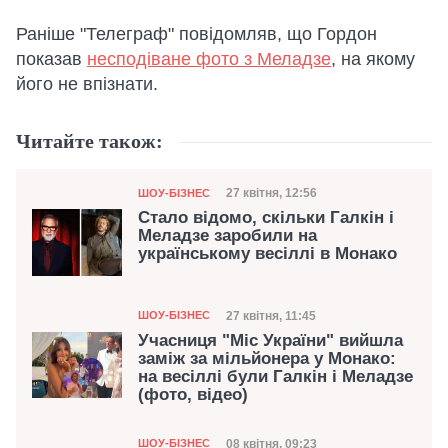
Раніше "Телеграф" повідомляв, що Гордон
показав
несподіване фото з Меладзе
, на якому
його не впізнати.
Читайте також:
Категорія
Дата публікації
27 квітня, 12:56
ШОУ-БІЗНЕС
Стало відомо, скільки Галкін і
Меладзе заробили на
українському весіллі в Монако
Категорія
Дата публікації
27 квітня, 11:45
ШОУ-БІЗНЕС
Учасниця "Міс України" вийшла
заміж за мільйонера у Монако:
на весіллі були Галкін і Меладзе
(фото, відео)
Категорія
Дата публікації
08 квітня, 09:23
ШОУ-БІЗНЕС