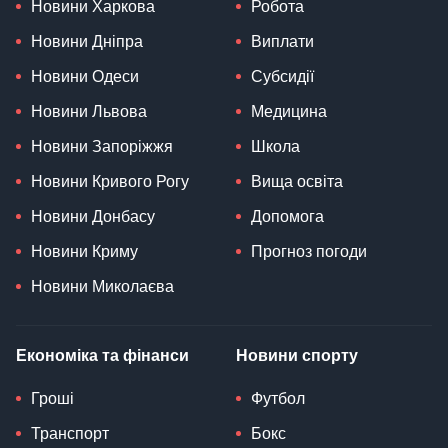
Новини Харкова
Робота
Новини Дніпра
Виплати
Новини Одеси
Субсидії
Новини Львова
Медицина
Новини Запоріжжя
Школа
Новини Кривого Рогу
Вища освіта
Новини Донбасу
Допомога
Новини Криму
Прогноз погоди
Новини Миколаєва
Економіка та фінанси
Новини спорту
Гроші
Футбол
Транспорт
Бокс