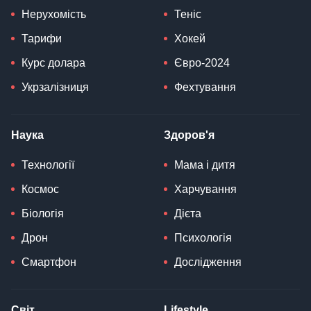
Нерухомість
Теніс
Тарифи
Хокей
Курс долара
Євро-2024
Укрзалізниця
Фехтування
Наука
Здоров'я
Технології
Мама і дитя
Космос
Харчування
Біологія
Дієта
Дрон
Психологія
Смартфон
Дослідження
Світ
Lifestyle