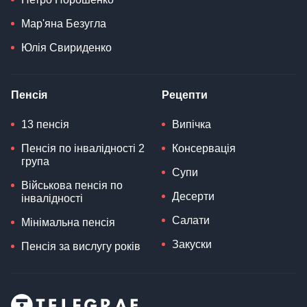
Мар'яна Безугла
Юлія Свириденко
Пенсія
Рецепти
13 пенсія
Випічка
Пенсія по інвалідності 2
Консервація
група
Супи
Військова пенсія по
Десерти
інвалідності
Салати
Мінімальна пенсія
Закуски
Пенсія за вислугу років