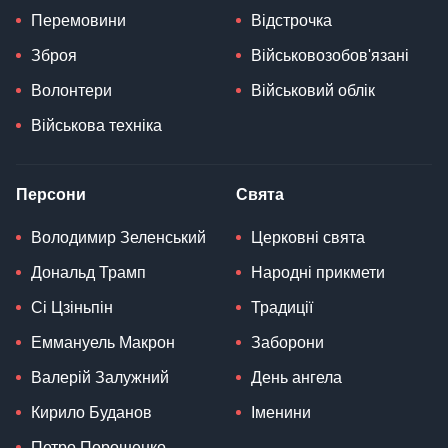
Перемовини
Відстрочка
Зброя
Військовозобов'язані
Волонтери
Військовий облік
Військова техніка
Персони
Свята
Володимир Зеленський
Церковні свята
Дональд Трамп
Народні прикмети
Сі Цзіньпін
Традиції
Еммануель Макрон
Заборони
Валерій Залужний
День ангела
Кирило Буданов
Іменини
Петро Порошенко