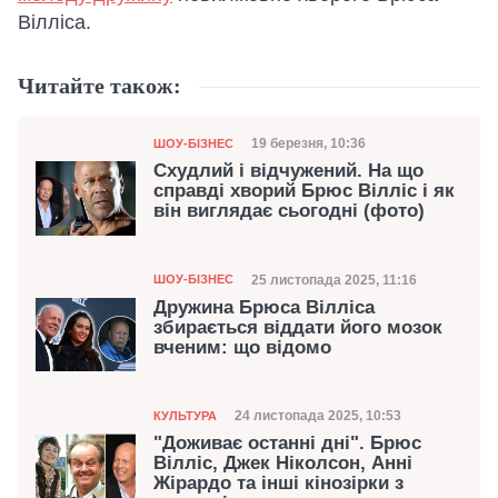
Вілліса.
Читайте також:
Категорія
Дата публікації
19 березня, 10:36
ШОУ-БІЗНЕС
Схудлий і відчужений. На що
справді хворий Брюс Вілліс і як
він виглядає сьогодні (фото)
Категорія
Дата публікації
25 листопада 2025, 11:16
ШОУ-БІЗНЕС
Дружина Брюса Вілліса
збирається віддати його мозок
вченим: що відомо
Категорія
Дата публікації
24 листопада 2025, 10:53
КУЛЬТУРА
"Доживає останні дні". Брюс
Вілліс, Джек Ніколсон, Анні
Жірардо та інші кінозірки з