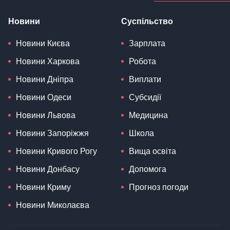
Новини
Суспільство
Новини Києва
Зарплата
Новини Харкова
Робота
Новини Дніпра
Виплати
Новини Одеси
Субсидії
Новини Львова
Медицина
Новини Запоріжжя
Школа
Новини Кривого Рогу
Вища освіта
Новини Донбасу
Допомога
Новини Криму
Прогноз погоди
Новини Миколаєва