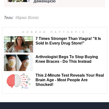
деменцією
Теги:
#Брюс Вілліс