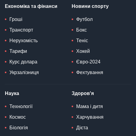
Економіка та фінанси
Новини спорту
Гроші
Футбол
Транспорт
Бокс
Нерухомість
Теніс
Тарифи
Хокей
Курс долара
Євро-2024
Укрзалізниця
Фехтування
Наука
Здоров'я
Технології
Мама і дитя
Космос
Харчування
Біологія
Дієта