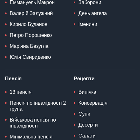
Еммануель Макрон
Заборони
Валерій Залужний
День ангела
Кирило Буданов
Іменини
Петро Порошенко
Мар'яна Безугла
Юлія Свириденко
Пенсія
Рецепти
13 пенсія
Випічка
Пенсія по інвалідності 2
Консервація
група
Супи
Військова пенсія по
Десерти
інвалідності
Салати
Мінімальна пенсія