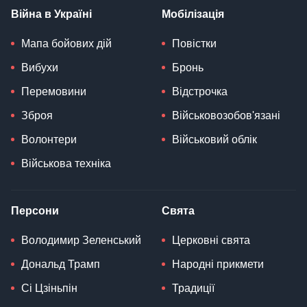
Війна в Україні
Мобілізація
Мапа бойових дій
Повістки
Вибухи
Бронь
Перемовини
Відстрочка
Зброя
Військовозобов'язані
Волонтери
Військовий облік
Військова техніка
Персони
Свята
Володимир Зеленський
Церковні свята
Дональд Трамп
Народні прикмети
Сі Цзіньпін
Традиції