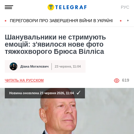
РУС
ПЕРЕГОВОРИ ПРО ЗАВЕРШЕННЯ ВІЙНИ В УКРАЇНІ
КОН
Шанувальники не стримують
емоцій: з’явилося нове фото
тяжкохворого Брюса Вілліса
Діана Могилєвич
23 червня, 11:04
Автор
Дата публікації
АВТОР
619
ЧИТАТЬ НА РУССКОМ
Новина оновлена 23 червня 2026, 11:04