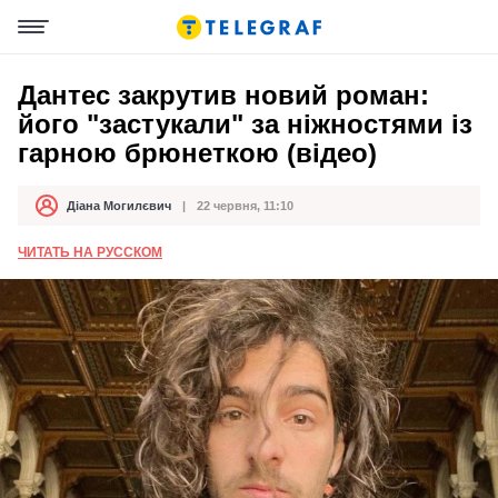
Дантес закрутив новий роман:
його "застукали" за ніжностями із
гарною брюнеткою (відео)
Діана Могилєвич
22 червня, 11:10
Автор
Дата публікації
ЧИТАТЬ НА РУССКОМ