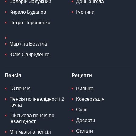
Валерій Залужний
День ангела
Кирило Буданов
Іменини
Петро Порошенко
Мар'яна Безугла
Юлія Свириденко
Пенсія
Рецепти
13 пенсія
Випічка
Пенсія по інвалідності 2
Консервація
група
Супи
Військова пенсія по
Десерти
інвалідності
Салати
Мінімальна пенсія