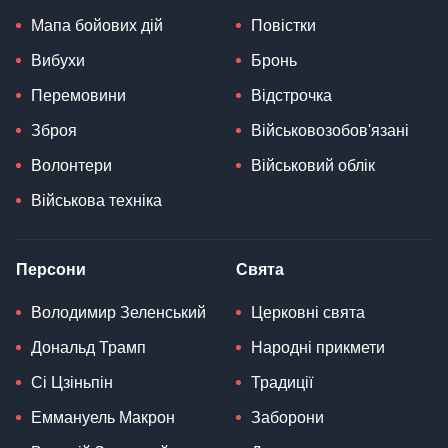
Мапа бойових дій
Повістки
Вибухи
Бронь
Перемовини
Відстрочка
Зброя
Військовозобов'язані
Волонтери
Військовий облік
Військова техніка
Персони
Свята
Володимир Зеленський
Церковні свята
Дональд Трамп
Народні прикмети
Сі Цзіньпін
Традиції
Еммануель Макрон
Заборони