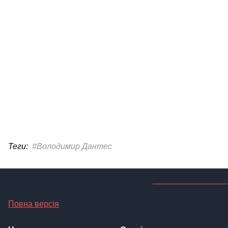
Теги:
#Володимир Дантес
Повна версія