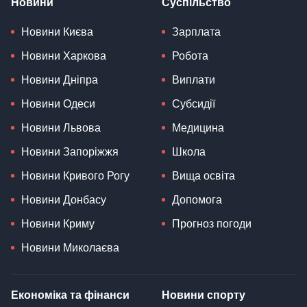
Новини
Суспільство
Новини Києва
Зарплата
Новини Харкова
Робота
Новини Дніпра
Виплати
Новини Одеси
Субсидії
Новини Львова
Медицина
Новини Запоріжжя
Школа
Новини Кривого Рогу
Вища освіта
Новини Донбасу
Допомога
Новини Криму
Прогноз погоди
Новини Миколаєва
Економіка та фінанси
Новини спорту