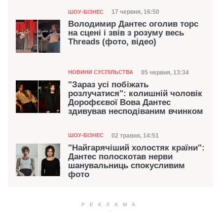
Категорія
Дата публікації
17 червня, 16:50
ШОУ-БІЗНЕС
Володимир Дантес оголив торс
на сцені і звів з розуму весь
Threads (фото, відео)
Категорія
Дата публікації
05 червня, 13:34
НОВИНИ СУСПІЛЬСТВА
"Зараз усі побіжать
розлучатися": колишній чоловік
Дорофєєвої Вова Дантес
здивував несподіваним вчинком
Категорія
Дата публікації
02 травня, 14:51
ШОУ-БІЗНЕС
"Найгарячіший холостяк країни":
Дантес полоскотав нерви
шанувальниць спокусливим
фото