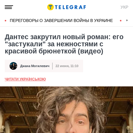
УКР
ПЕРЕГОВОРЫ О ЗАВЕРШЕНИИ ВОЙНЫ В УКРАИНЕ
КОН
Дантес закрутил новый роман: его
"застукали" за нежностями с
красивой брюнеткой (видео)
Диана Могилевич
22 июня, 11:10
Автор
Дата публикации
ЧИТАТИ УКРАЇНСЬКОЮ
А