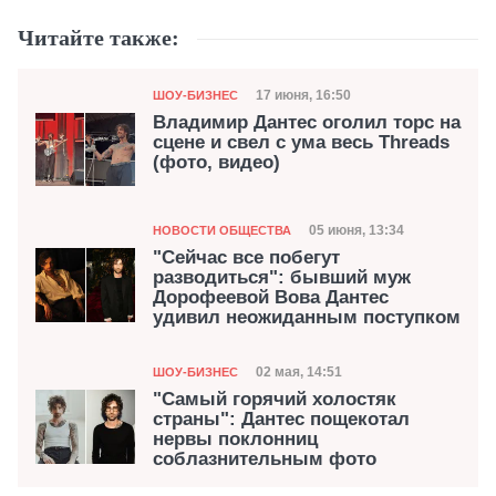
Читайте также:
Категория
Дата публикации
17 июня, 16:50
ШОУ-БИЗНЕС
Владимир Дантес оголил торс на
сцене и свел с ума весь Threads
(фото, видео)
Категория
Дата публикации
05 июня, 13:34
НОВОСТИ ОБЩЕСТВА
"Сейчас все побегут
разводиться": бывший муж
Дорофеевой Вова Дантес
удивил неожиданным поступком
Категория
Дата публикации
02 мая, 14:51
ШОУ-БИЗНЕС
"Самый горячий холостяк
страны": Дантес пощекотал
нервы поклонниц
соблазнительным фото