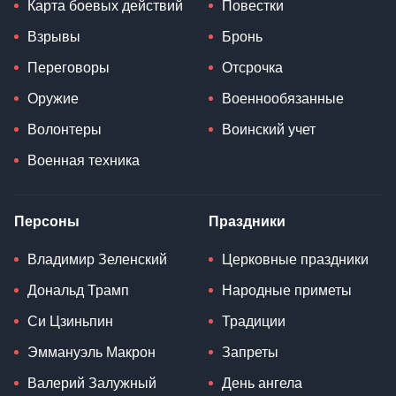
Карта боевых действий
Повестки
Взрывы
Бронь
Переговоры
Отсрочка
Оружие
Военнообязанные
Волонтеры
Воинский учет
Военная техника
Персоны
Праздники
Владимир Зеленский
Церковные праздники
Дональд Трамп
Народные приметы
Си Цзиньпин
Традиции
Эммануэль Макрон
Запреты
Валерий Залужный
День ангела