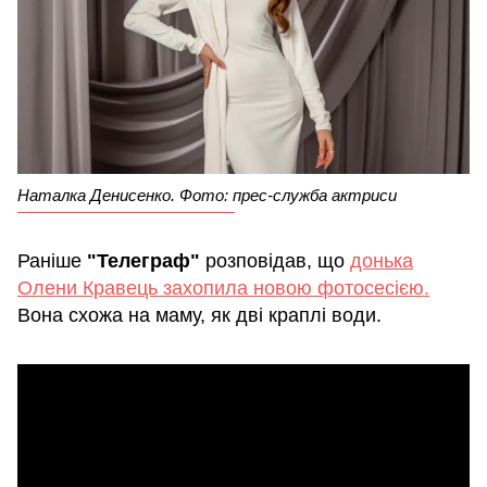
Наталка Денисенко. Фото: прес-служба актриси
Раніше
"Телеграф"
розповідав, що
донька
Олени Кравець захопила новою фотосесією.
Вона схожа на маму, як дві краплі води.