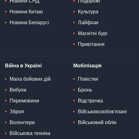
Новини СНД
Подорожі
Новини Китаю
Культура
Новини Беларусі
Лайфхак
Магнітні бурі
Привітання
Війна в Україні
Мобілізація
Мапа бойових дій
Повістки
Вибухи
Бронь
Перемовини
Відстрочка
Зброя
Військовозобов'язані
Волонтери
Військовий облік
Військова техніка