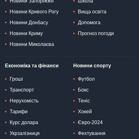
Новини Запоріжжя
Школа
Новини Кривого Рогу
Вища освіта
Новини Донбасу
Допомога
Новини Криму
Прогноз погоди
Новини Миколаєва
Економіка та фінанси
Новини спорту
Гроші
Футбол
Транспорт
Бокс
Нерухомість
Теніс
Тарифи
Хокей
Курс долара
Євро-2024
Укрзалізниця
Фехтування