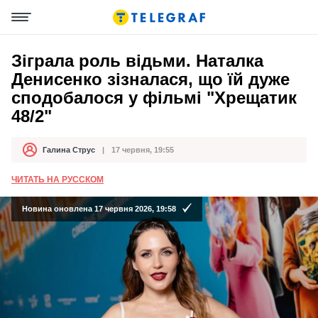
Зіграла роль відьми. Наталка
Денисенко зізналася, що їй дуже
сподобалося у фільмі "Хрещатик
48/2"
Галина Струс
17 червня, 19:55
Автор
Дата публікації
ЧИТАТЬ НА РУССКОМ
Новина оновлена 17 червня 2026, 19:58