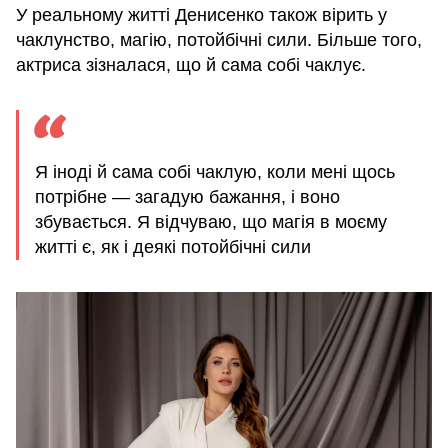
У реальному житті Денисенко також вірить у
чаклунство, магію, потойбічні сили. Більше того,
актриса зізналася, що й сама собі чаклує.
Я іноді й сама собі чаклую, коли мені щось
потрібне — загадую бажання, і воно
збувається. Я відчуваю, що магія в моєму
житті є, як і деякі потойбічні сили