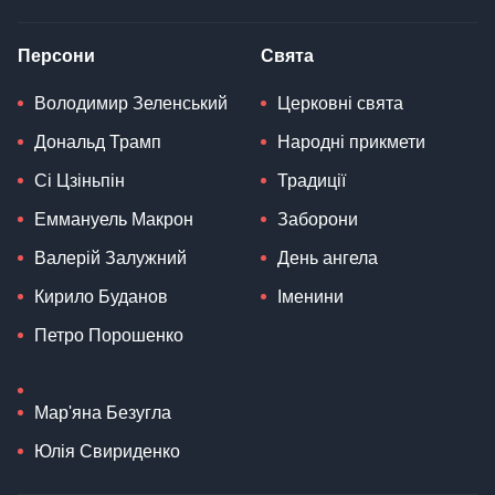
Персони
Свята
Володимир Зеленський
Церковні свята
Дональд Трамп
Народні прикмети
Сі Цзіньпін
Традиції
Еммануель Макрон
Заборони
Валерій Залужний
День ангела
Кирило Буданов
Іменини
Петро Порошенко
Мар'яна Безугла
Юлія Свириденко