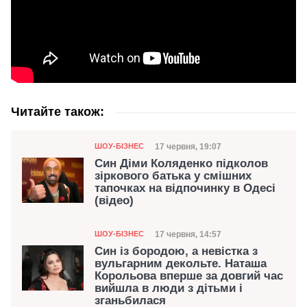
Читайте також:
Категорія
Дата публікації
17 червня, 19:07
ШОУ-БІЗНЕС
Син Діми Коляденко підколов
зіркового батька у смішних
тапочках на відпочинку в Одесі
(відео)
Категорія
Дата публікації
17 червня, 14:57
ШОУ-БІЗНЕС
Син із бородою, а невістка з
вульгарним декольте. Наташа
Корольова вперше за довгий час
вийшла в люди з дітьми і
зганьбилася