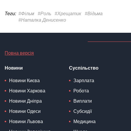
Теги:
#Фільм
#Роль
#Хрещатик
#Відьма
#Наталка Денисенко
Повна версія
Новини
Суспільство
Новини Києва
Зарплата
Новини Харкова
Робота
Новини Дніпра
Виплати
Новини Одеси
Субсидії
Новини Львова
Медицина