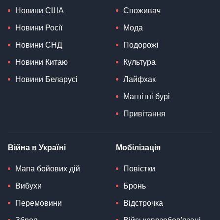
Новини США
Споживач
Новини Росії
Мода
Новини СНД
Подорожі
Новини Китаю
Культура
Новини Беларусі
Лайфхак
Магнітні бурі
Привітання
Війна в Україні
Мобілізація
Мапа бойових дій
Повістки
Вибухи
Бронь
Перемовини
Відстрочка