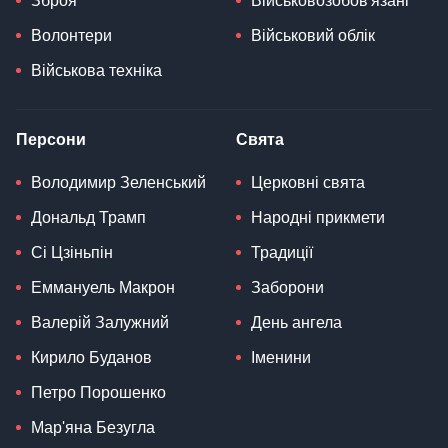
Зброя
Військовозобов'язані
Волонтери
Військовий облік
Військова техніка
Персони
Свята
Володимир Зеленський
Церковні свята
Дональд Трамп
Народні прикмети
Сі Цзіньпін
Традиції
Еммануель Макрон
Заборони
Валерій Залужний
День ангела
Кирило Буданов
Іменини
Петро Порошенко
Мар'яна Безугла