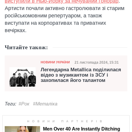
виступили в Нью-Йорку за нечуваний гонорар
.
Артисти почали активно гастролювати зі старим
російськомовним репертуаром, а також
виступати на корпоративах та приватних
вечірках.
Читайте також:
Категорія
Дата публікації
21 листопада 2024, 15:31
НОВИНИ УКРАЇНИ
Легендарна Metallica поділилася
відео з музикантом із ЗСУ і
захопилася його талантом
Теги:
#Рок
#Металіка