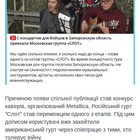
Причиною появи спільної публікації став конкурс
каверів, організований Metallica. Російський гурт
"Слот" став переможцем одного з етапів. Під цим
дописом користувачі вже захейтили
американський гурт через співпрацю з тими, хто
толерує війну.