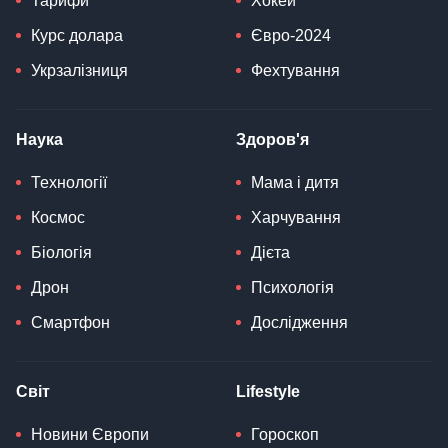
Тарифи
Хокей
Курс долара
Євро-2024
Укрзалізниця
Фехтування
Наука
Здоров'я
Технології
Мама і дитя
Космос
Харчування
Біологія
Дієта
Дрон
Психологія
Смартфон
Дослідження
Світ
Lifestyle
Новини Європи
Гороскоп