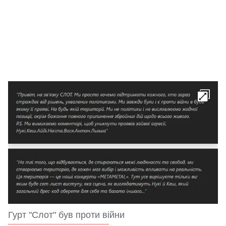
Гурт "Слот" був проти війни