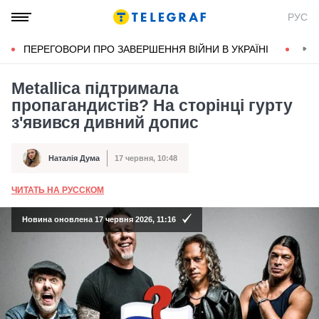
РУС
ПЕРЕГОВОРИ ПРО ЗАВЕРШЕННЯ ВІЙНИ В УКРАЇНІ
КОН
Metallica підтримала
пропагандистів? На сторінці гурту
з'явився дивний допис
Наталія Дума
17 червня, 10:48
Автор
Дата публікації
ЧИТАТЬ НА РУССКОМ
А
Новина оновлена 17 червня 2026, 11:16