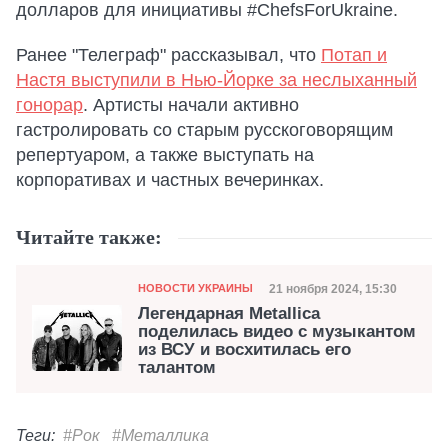
долларов для инициативы #ChefsForUkraine.
Ранее "Телеграф" рассказывал, что
Потап и
Настя выступили в Нью-Йорке за неслыханный
гонорар
. Артисты начали активно
гастролировать со старым русскоговорящим
репертуаром, а также выступать на
корпоративах и частных вечеринках.
Читайте также:
Категория
Дата публикации
21 ноября 2024, 15:30
НОВОСТИ УКРАИНЫ
Легендарная Metallica
поделилась видео с музыкантом
из ВСУ и восхитилась его
талантом
Теги:
#Рок
#Металлика