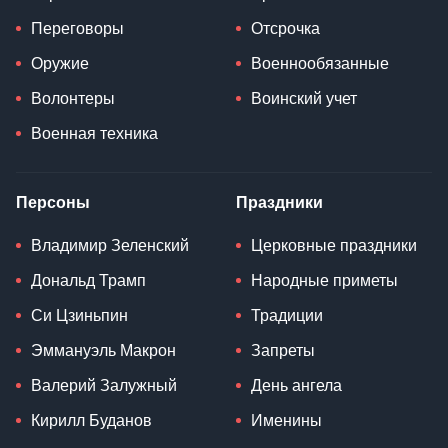
Переговоры
Отсрочка
Оружие
Военнообязанные
Волонтеры
Воинский учет
Военная техника
Персоны
Праздники
Владимир Зеленский
Церковные праздники
Дональд Трамп
Народные приметы
Си Цзиньпин
Традиции
Эммануэль Макрон
Запреты
Валерий Залужный
День ангела
Кирилл Буданов
Именины