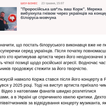
Категорія
Дата публікації
23 травня, 15:07
ШОУ-БІЗНЕС
"Проросійська шв*ль ваш Корж". Мережа
вибухнула гнівом через українців на конце
білоруса-мовчуна
значити, що постать білоруського виконавця вже не п
 суперечки серед українців. Після початку повномасш
ато хто критикував артиста через його неоднозначні 
ть чіткої позиції щодо російської агресії. Водночас ча
ників продовжує стежити за його творчістю.
скусій навколо Коржа стався після його концерту в Р
увся у 2025 році. Тоді на виступ артиста приїхало чи
. Відео з натовпами фанатів швидко розлетілися
ми, а в Україні це спричинило хвилю критики. Дехто
піввітчизників за відвідування концерту музиканта, я