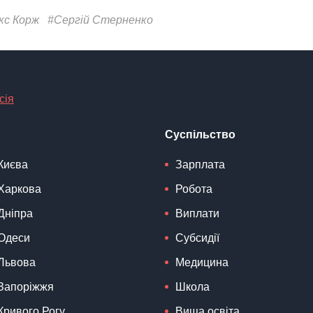
кс Корж
#Сергій Стерненко
сія
Суспільство
Києва
Зарплата
Харкова
Робота
Дніпра
Виплати
Одеси
Субсидії
Львова
Медицина
Запоріжжя
Школа
Кривого Рогу
Вища освіта