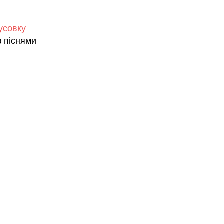
усовку
з піснями