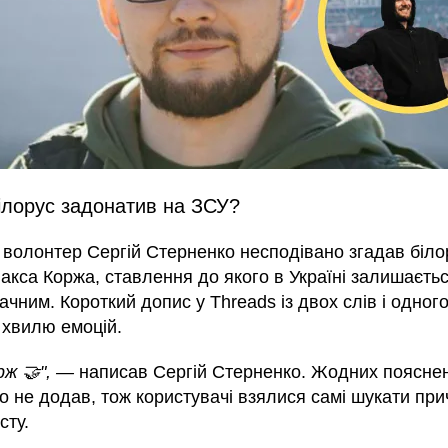
ілорус задонатив на ЗСУ?
і волонтер Сергій Стерненко несподівано згадав біло
акса Коржа, ставлення до якого в Україні залишаєть
чним. Короткий допис у Threads із двох слів і одног
 хвилю емоцій.
рж 🤝", —
написав Сергій Стерненко. Жодних поясне
о не додав, тож користувачі взялися самі шукати пр
сту.