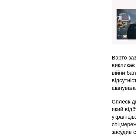
Варто за
викликає
війни баг
відсутніс
шануваль
Сплеск ди
який відб
українців
соцмережа
засудив с