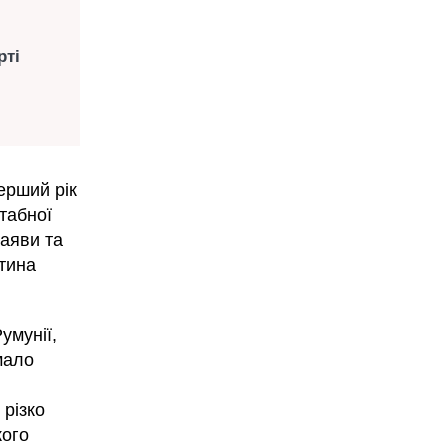
рті
ерший рік
табної
заяви та
стина
умунії,
мало
 різко
кого