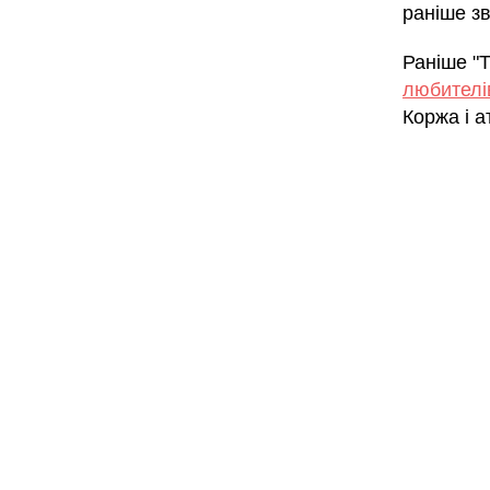
раніше зв
Раніше "
любителі
Коржа і 