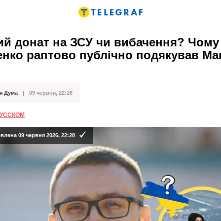
ий донат на ЗСУ чи вибачення? Чому
енко раптово публічно подякував Ма
я Дума
09 червня, 22:26
ації
РУССКОМ
лена 09 червня 2026, 22:28