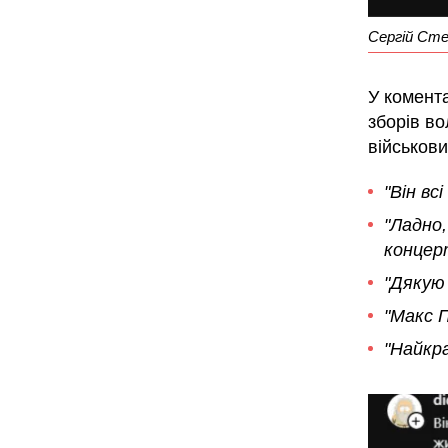
Сергій Сте
У комента
зборів во
військови
"Він вс
"Ладно,
концер
"Дякую
"Макс 
"Найкр