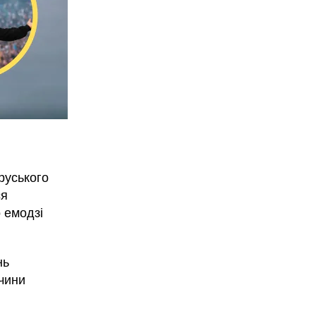
руського
ся
о емодзі
нь
ичини