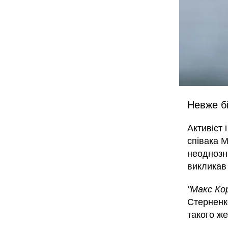
Невже б
Активіст 
співака М
неоднозна
викликав
"Макс Ко
Стерненк
такого же