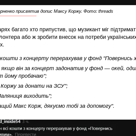
рненко присвятив допис Максу Коржу. Фото: threads
рях багато хто припустив, що музикант міг підтримат
лонтера або ж зробити внесок на потреби українськи
х.
і кошти з концерту перерахував у фонд "Повернись 
 якщо він за концерт задонатив у фонд — окей, оди
т йому пробачаю";
 Коржу за донати на ЗСУ";
Паляниця виходить";
ащий Макс Корж, дякуємо тобі за допомогу".