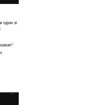
и один зі
х
живим";
н