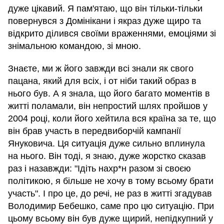
дуже цікавий. Я пам'ятаю, що він тільки-тільки
повернувся з Домінікани і якраз дуже щиро та
відкрито ділився своїми враженнями, емоціями зі
знімальною командою, зі мною.
Знаєте, ми ж його завжди всі знали як свого
пацана, який для всіх, і от ніби такий образ в
нього був. А я знала, що його багато моментів в
житті поламали, він непростий шлях пройшов у
2004 році, коли його хейтила вся країна за те, що
він брав участь в передвиборчій кампанії
Януковича. Ця ситуація дуже сильно вплинула
на нього. Він тоді, я знаю, дуже жорстко сказав
раз і назавжди: "Ідіть нахр*н разом зі своєю
політикою, я більше не хочу в тому всьому брати
участь". І про це, до речі, не раз в житті згадував
Володимир Бебешко, саме про цю ситуацію. При
цьому всьому він був дуже щирий, непідкупний у