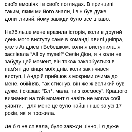
своїх емоціях і в своїх поглядах. В принципі
таким, яким ми його знали, і він був дуже
допитливий, йому завжди було все цікаво.
Найбільше мене вразила історія, коли в другий
день мого виступу саме в команді Хвилі Дніпра,
уже з Андрієм і Бебешком, коли я виступила, я
заспівала "Аll by myself" Селін Діон, я ніколи не
забуду цей момент, він також закарбується в
пам'яті до кінця моїх днів, коли закінчився
виступ, і Андрій прийшов з мокрими очима до
мене, обійняв, так стиснув, він же ж великий був
дуже, і сказав: "Бл*, мала, ти з космосу". Кращого
визнання на той момент я навіть не могла собі
уявити, і для мене це було найцінніше за усі 17
років, які я прожила.
Де б я не співала, було завжди цінно, і я дуже