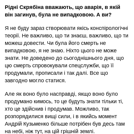
Рідні Скрябіна вважають, що аварія, в якій
він загинув, була не випадковою. А ви?
Я не буду зараз створювати якісь конспірологічні
теорії. Не важливо, що ти знаєш, важливо, що ти
можеш довести. Чи була його смерть не
випадковою, я не знаю. Ніхто цього не може
знати. Не доведено до сьогоднішнього дня, що
цю смерть спровокували спецслужби, що її
продумали, прописали і так далі. Все що
завгодно могло статися.
Але як воно було насправді, якщо воно було
продумано кимось, то це будуть знати тільки ті,
хто це здійснив і продумав. Можливо, так
розпорядилися вищі сили, і в якийсь момент
Андрій Кузьменко більше потрібен був десь там
на небі, ніж тут, на цій грішній землі.