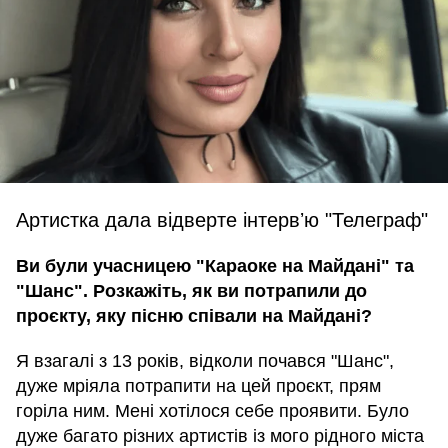
Артистка дала відверте інтервʼю "Телеграф"
Ви були учасницею "Караоке на Майдані" та
"Шанс". Розкажіть, як ви потрапили до
проєкту, яку пісню співали на Майдані?
Я взагалі з 13 років, відколи почався "Шанс",
дуже мріяла потрапити на цей проєкт, прям
горіла ним. Мені хотілося себе проявити. Було
дуже багато різних артистів із мого рідного міста