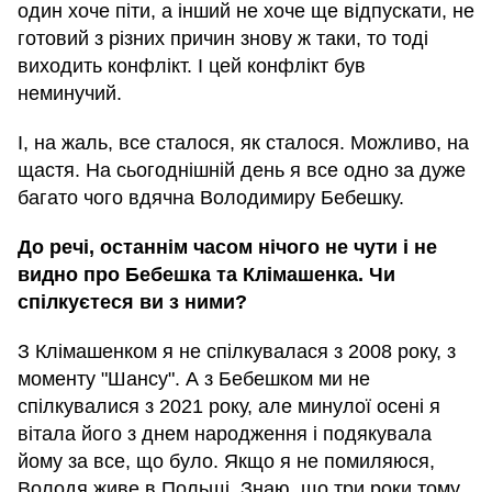
один хоче піти, а інший не хоче ще відпускати, не
готовий з різних причин знову ж таки, то тоді
виходить конфлікт. І цей конфлікт був
неминучий.
І, на жаль, все сталося, як сталося. Можливо, на
щастя. На сьогоднішній день я все одно за дуже
багато чого вдячна Володимиру Бебешку.
До речі, останнім часом нічого не чути і не
видно про Бебешка та Клімашенка. Чи
спілкуєтеся ви з ними?
З Клімашенком я не спілкувалася з 2008 року, з
моменту "Шансу". А з Бебешком ми не
спілкувалися з 2021 року, але минулої осені я
вітала його з днем народження і подякувала
йому за все, що було. Якщо я не помиляюся,
Володя живе в Польщі. Знаю, що три роки тому