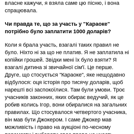
власне кажучи, я взяла саме цю пісню, і вона
спрацювала.
Чи правда те, що за участь у "Караоке"
потрібно було заплатити 1000 доларів?
Коли я брала участь, взагалі таких правил не
було. Ніхто ні за що не платив. Я не заплатила ні
копійки грошей. Звідки мені їх було взяти? Я
взагалі дитина зі звичайної сім'ї. Це перше.
Друге, що стосується "Караоке", яке нещодавно
відбулося: оця історія про тисячу доларів, щоб
нарешті всі заспокоїлися. Там були умови. Троє
учасників законних, яких обирає ведучий, як це
робив колись Ігор, вони обиралися на загальних
правилах. Що стосувалося четвертого учасника,
він мав бути Джокером. І саме Джокер мав
можливість і право на аукціоні по-чесному