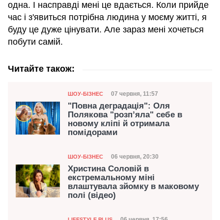
одна. І насправді мені це вдається. Коли прийде
час і з'явиться потрібна людина у моєму житті, я
буду це дуже цінувати. Але зараз мені хочеться
побути самій.
Читайте також:
Категорія
Дата публікації
07 червня, 11:57
ШОУ-БІЗНЕС
"Повна деградація": Оля
Полякова "розп’яла" себе в
новому кліпі й отримала
помідорами
Категорія
Дата публікації
06 червня, 20:30
ШОУ-БІЗНЕС
Христина Соловій в
екстремальному міні
влаштувала зйомку в маковому
полі (відео)
Категорія
06 червня, 17:56
LIFESTYLE PLUS