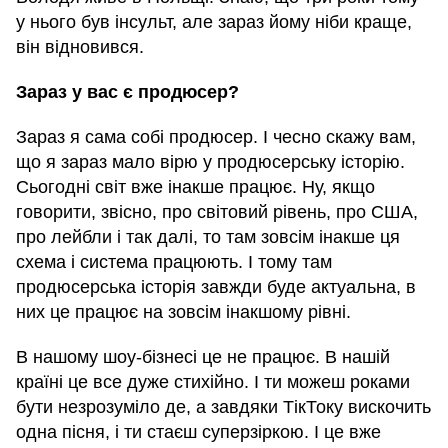
у нього був інсульт, але зараз йому ніби краще,
він відновився.
Зараз у вас є продюсер?
Зараз я сама собі продюсер. І чесно скажу вам,
що я зараз мало вірю у продюсерську історію.
Сьогодні світ вже інакше працює. Ну, якщо
говорити, звісно, про світовий рівень, про США,
про лейбли і так далі, то там зовсім інакше ця
схема і система працюють. І тому там
продюсерська історія завжди буде актуальна, в
них це працює на зовсім інакшому рівні.
В нашому шоу-бізнесі це не працює. В нашій
країні це все дуже стихійно. І ти можеш роками
бути незрозуміло де, а завдяки ТікТоку вискочить
одна пісня, і ти стаєш суперзіркою. І це вже