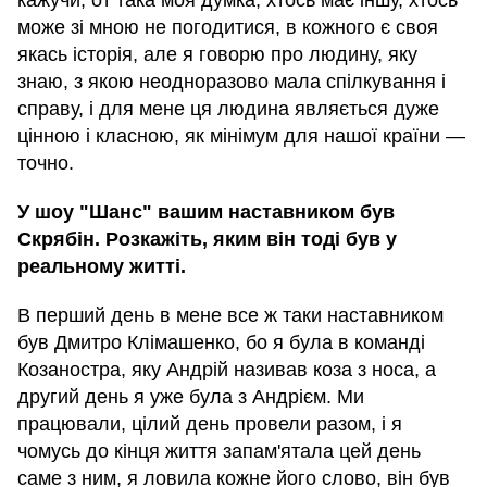
кажучи, от така моя думка, хтось має іншу, хтось
може зі мною не погодитися, в кожного є своя
якась історія, але я говорю про людину, яку
знаю, з якою неодноразово мала спілкування і
справу, і для мене ця людина являється дуже
цінною і класною, як мінімум для нашої країни —
точно.
У шоу "Шанс" вашим наставником був
Скрябін. Розкажіть, яким він тоді був у
реальному житті.
В перший день в мене все ж таки наставником
був Дмитро Клімашенко, бо я була в команді
Козаностра, яку Андрій називав коза з носа, а
другий день я уже була з Андрієм. Ми
працювали, цілий день провели разом, і я
чомусь до кінця життя запам'ятала цей день
саме з ним, я ловила кожне його слово, він був