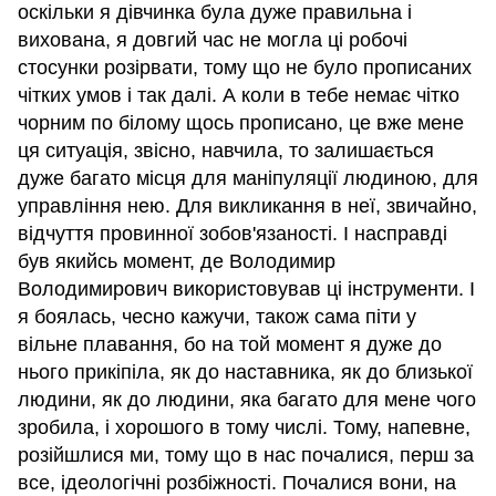
оскільки я дівчинка була дуже правильна і
вихована, я довгий час не могла ці робочі
стосунки розірвати, тому що не було прописаних
чітких умов і так далі. А коли в тебе немає чітко
чорним по білому щось прописано, це вже мене
ця ситуація, звісно, навчила, то залишається
дуже багато місця для маніпуляції людиною, для
управління нею. Для викликання в неї, звичайно,
відчуття провинної зобов'язаності. І насправді
був якийсь момент, де Володимир
Володимирович використовував ці інструменти. І
я боялась, чесно кажучи, також сама піти у
вільне плавання, бо на той момент я дуже до
нього прикіпіла, як до наставника, як до близької
людини, як до людини, яка багато для мене чого
зробила, і хорошого в тому числі. Тому, напевне,
розійшлися ми, тому що в нас почалися, перш за
все, ідеологічні розбіжності. Почалися вони, на