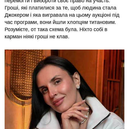
перемогти і вибороти своє право на участь.
Гроші, які платилися за те, щоб людина стала
Джокером і яка вигравала на цьому аукціоні під
час програми, вони йшли хлопцям титановим.
Розумієте, от така схема була. Ніхто собі в
карман ніякі гроші не клав.