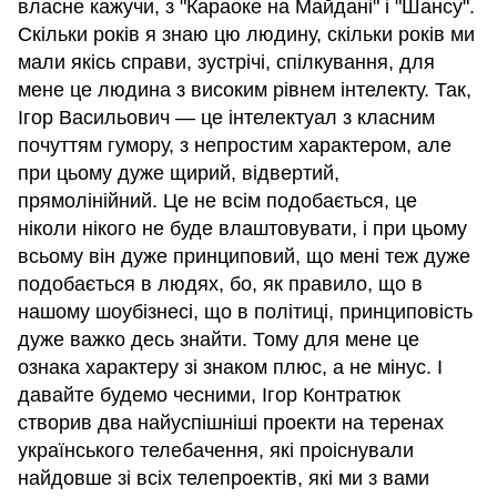
власне кажучи, з "Караоке на Майдані" і "Шансу".
Скільки років я знаю цю людину, скільки років ми
мали якісь справи, зустрічі, спілкування, для
мене це людина з високим рівнем інтелекту. Так,
Ігор Васильович — це інтелектуал з класним
почуттям гумору, з непростим характером, але
при цьому дуже щирий, відвертий,
прямолінійний. Це не всім подобається, це
ніколи нікого не буде влаштовувати, і при цьому
всьому він дуже принциповий, що мені теж дуже
подобається в людях, бо, як правило, що в
нашому шоубізнесі, що в політиці, принциповість
дуже важко десь знайти. Тому для мене це
ознака характеру зі знаком плюс, а не мінус. І
давайте будемо чесними, Ігор Контратюк
створив два найуспішніші проекти на теренах
українського телебачення, які проіснували
найдовше зі всіх телепроектів, які ми з вами