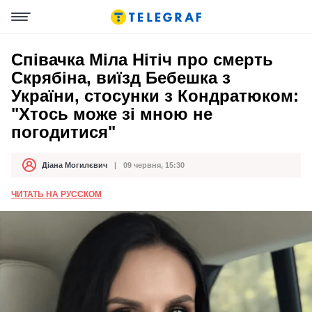
Співачка Міла Нітіч про смерть
Скрябіна, виїзд Бебешка з
України, стосунки з Кондратюком:
"Хтось може зі мною не
погодитися"
Діана Могилєвич
09 червня, 15:30
Автор
Дата публікації
ЧИТАТЬ НА РУССКОМ