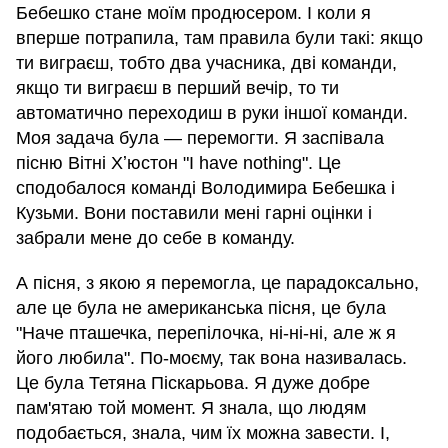
Бебешко стане моїм продюсером. І коли я
вперше потрапила, там правила були такі: якщо
ти виграєш, тобто два учасника, дві команди,
якщо ти виграєш в перший вечір, то ти
автоматично переходиш в руки іншої команди.
Моя задача була — перемогти. Я заспівала
пісню Вітні Хʼюстон "I have nothing". Це
сподобалося команді Володимира Бебешка і
Кузьми. Вони поставили мені гарні оцінки і
забрали мене до себе в команду.
А пісня, з якою я перемогла, це парадоксально,
але це була не американська пісня, це була
"Наче пташечка, перепілочка, ні-ні-ні, але ж я
його любила". По-моєму, так вона називалась.
Це була Тетяна Піскарьова. Я дуже добре
пам'ятаю той момент. Я знала, що людям
подобається, знала, чим їх можна завести. І,