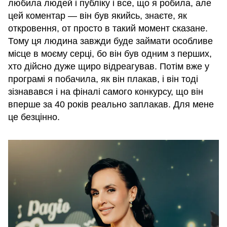
любила людей і публіку і все, що я робила, але
цей коментар — він був якийсь, знаєте, як
откровення, от просто в такий момент сказане.
Тому ця людина завжди буде займати особливе
місце в моєму серці, бо він був одним з перших,
хто дійсно дуже щиро відреагував. Потім вже у
програмі я побачила, як він плакав, і він тоді
зізнавався і на фіналі самого конкурсу, що він
вперше за 40 років реально заплакав. Для мене
це безцінно.