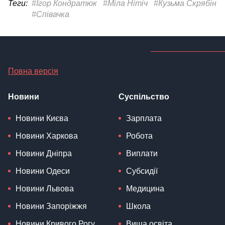
Теги:
#Ігор Кондратюк
#Міла Нітіч
#Кузьма Скрябін
#Співачка
Повна версія
Новини
Суспільство
Новини Києва
Зарплата
Новини Харкова
Робота
Новини Дніпра
Виплати
Новини Одеси
Субсидії
Новини Львова
Медицина
Новини Запоріжжя
Школа
Новини Кривого Рогу
Вища освіта