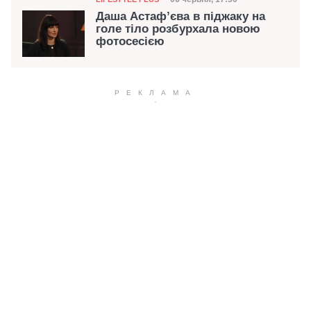
Дата публікації
Даша Астаф’єва в піджаку на
голе тіло розбурхала новою
фотосесією