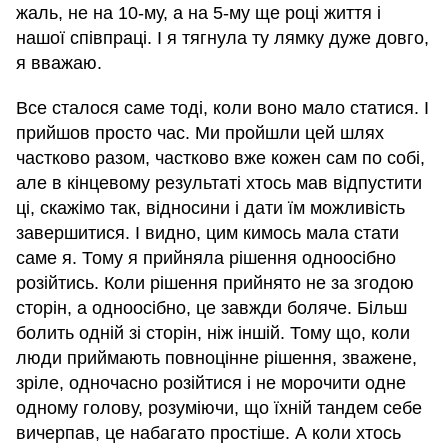
жаль, не на 10-му, а на 5-му ще році життя і
нашої співпраці. І я тягнула ту лямку дуже довго,
я вважаю.
Все сталося саме тоді, коли воно мало статися. І
прийшов просто час. Ми пройшли цей шлях
частково разом, частково вже кожен сам по собі,
але в кінцевому результаті хтось мав відпустити
ці, скажімо так, відносини і дати їм можливість
завершитися. І видно, цим кимось мала стати
саме я. Тому я прийняла рішення одноосібно
розійтись. Коли рішення прийнято не за згодою
сторін, а одноосібно, це завжди боляче. Більш
болить одній зі сторін, ніж іншій. Тому що, коли
люди приймають повноцінне рішення, зважене,
зріле, одночасно розійтися і не морочити одне
одному голову, розуміючи, що їхній тандем себе
вичерпав, це набагато простіше. А коли хтось