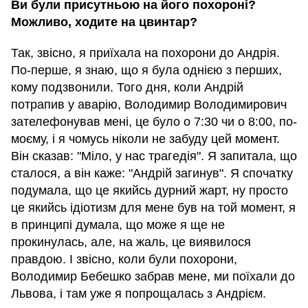
Ви були присутньою на його похороні?
Можливо, ходите на цвинтар?
Так, звісно, я приїхала на похорони до Андрія.
По-перше, я знаю, що я була однією з перших,
кому подзвонили. Того дня, коли Андрій
потрапив у аварію, Володимир Володимирович
зателефонував мені, це було о 7:30 чи о 8:00, по-
моєму, і я чомусь ніколи не забуду цей момент.
Він сказав: "Міло, у нас трагедія". Я запитала, що
сталося, а він каже: "Андрій загинув". Я спочатку
подумала, що це якийсь дурний жарт, ну просто
це якийсь ідіотизм для мене був на той момент, я
в принципі думала, що може я ще не
прокинулась, але, на жаль, це виявилося
правдою. І звісно, коли були похорони,
Володимир Бебешко забрав мене, ми поїхали до
Львова, і там уже я попрощалась з Андрієм.