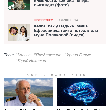
внешности: как она теперь
выглядит (фото)
Категория
Дата публикации
03 июня, 15:14
ШОУ-БИЗНЕС
Кепка, как у Вадика. Маша
Ефросинина тонко потроллила
мужа Поляковой (видео)
Теги:
#Кольцо
#Предложение
#Ирина Билык
#Юрий Никитин