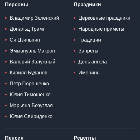
Персоны
Праздники
Владимир Зеленский
Церковные праздники
Дональд Трамп
Народные приметы
Си Цзиньпин
Традиции
Эммануэль Макрон
Запреты
Валерий Залужный
День ангела
Кирилл Буданов
Именины
Петр Порошенко
Юлия Тимошенко
Марьяна Безуглая
Юлия Свириденко
Пенсия
Рецепты