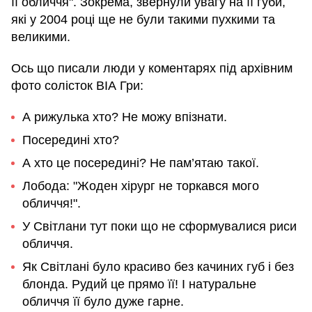
її обличчя". Зокрема, звернули увагу на її губи,
які у 2004 році ще не були такими пухкими та
великими.
Ось що писали люди у коментарях під архівним
фото солісток ВІА Гри:
А рижулька хто? Не можу впізнати.
Посередині хто?
А хто це посередині? Не пам’ятаю такої.
Лобода: "Жоден хірург не торкався мого
обличчя!".
У Світлани тут поки що не сформувалися риси
обличчя.
Як Світлані було красиво без качиних губ і без
блонда. Рудий це прямо її! І натуральне
обличчя її було дуже гарне.