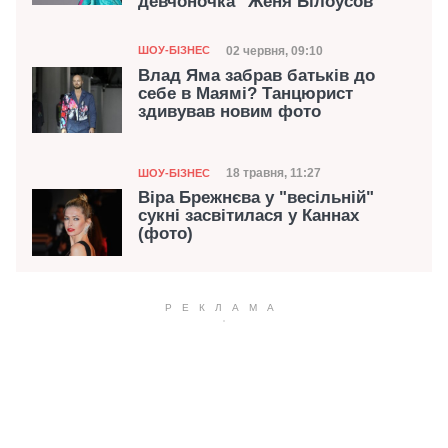
девчоночка" Женя Білоусов
Категорія
Дата публікації
02 червня, 09:10
ШОУ-БІЗНЕС
Влад Яма забрав батьків до
себе в Маямі? Танцюрист
здивував новим фото
Категорія
Дата публікації
18 травня, 11:27
ШОУ-БІЗНЕС
Віра Брежнєва у "весільній"
сукні засвітилася у Каннах
(фото)