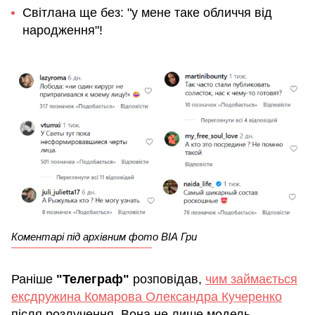
Світлана ще без: "у мене таке обличчя від
народження"!
Коментарі під архівним фото ВІА Гри
Раніше
"Телеграф"
розповідав,
чим займається
ексдружина Комарова Олександра Кучеренко
після розлучення. Вона не лише модель.