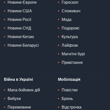
Новини Європи
Гороскоп
Новини США
Споживач
Новини Росії
Мода
Новини СНД
Подорожі
Новини Китаю
Культура
Новини Беларусі
Лайфхак
Магнітні бурі
Привітання
Війна в Україні
Мобілізація
Мапа бойових дій
Повістки
Вибухи
Бронь
Перемовини
Відстрочка