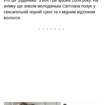
хто ця "руденька" з ВІА Гри зразка 2004 року. На
знімку ще зовсім молоденька Світлана позує у
сексапільній чорній сукні та з мідним відтінком
волосся.