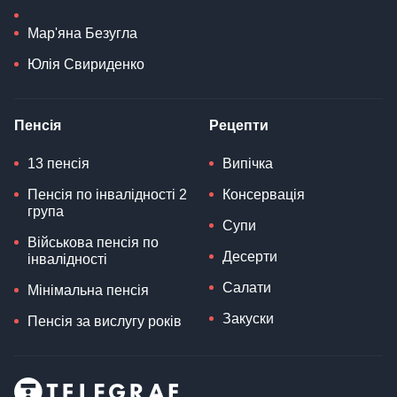
Мар'яна Безугла
Юлія Свириденко
Пенсія
Рецепти
13 пенсія
Випічка
Пенсія по інвалідності 2
Консервація
група
Супи
Військова пенсія по
Десерти
інвалідності
Салати
Мінімальна пенсія
Закуски
Пенсія за вислугу років