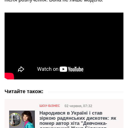
Читайте також:
Категорія
Дата публікації
02 червня, 07:32
ШОУ-БІЗНЕС
Народився в Україні і став
зіркою радянських дискотек: як
помер автор хіта "Девчонка-