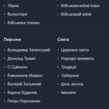
Зброя
Військовозобов'язані
Волонтери
Військовий облік
Військова техніка
Персони
Свята
Володимир Зеленський
Церковні свята
Дональд Трамп
Народні прикмети
Сі Цзіньпін
Традиції
Еммануель Макрон
Заборони
Валерій Залужний
День ангела
Кирило Буданов
Іменини
Петро Порошенко