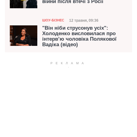
війни після втечі з Росії
Категорія
Дата публікації
12 травня, 09:36
ШОУ-БІЗНЕС
"Він ніби струсонув усіх":
Холоденко висловилася про
інтерв’ю чоловіка Полякової
Вадіка (відео)