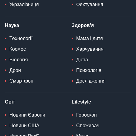
Укрзалізниця
Фехтування
Наука
Здоров'я
Технології
Мама і дитя
Космос
Харчування
Біологія
Дієта
Дрон
Психологія
Смартфон
Дослідження
Світ
Lifestyle
Новини Європи
Гороскоп
Новини США
Споживач