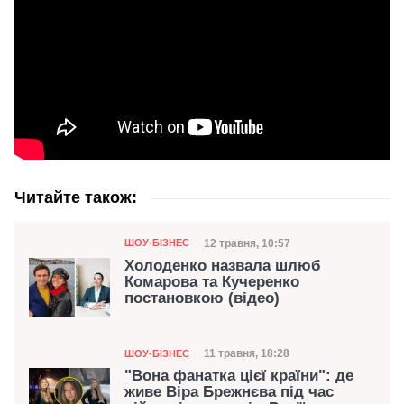
Читайте також:
Категорія
Дата публікації
12 травня, 10:57
ШОУ-БІЗНЕС
Холоденко назвала шлюб
Комарова та Кучеренко
постановкою (відео)
Категорія
Дата публікації
11 травня, 18:28
ШОУ-БІЗНЕС
"Вона фанатка цієї країни": де
живе Віра Брежнєва під час