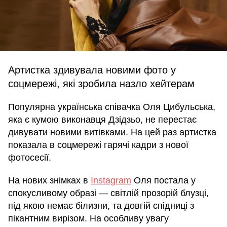
Артистка здивувала новими фото у
соцмережі, які зробила назло хейтерам
Популярна українська співачка Оля Цибульська,
яка є кумою виконавця Дзідзьо, не перестає
дивувати новими витівками. На цей раз артистка
показала в соцмережі гарячі кадри з нової
фотосесії.
На нових знімках в
Instagram
Оля постала у
спокусливому образі — світлій прозорій блузці,
під якою немає білизни, та довгій спідниці з
пікантним вирізом. На особливу увагу