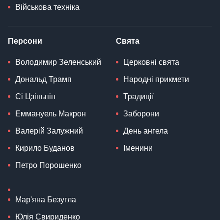
Військова техніка
Персони
Свята
Володимир Зеленський
Церковні свята
Дональд Трамп
Народні прикмети
Сі Цзіньпін
Традиції
Еммануель Макрон
Заборони
Валерій Залужний
День ангела
Кирило Буданов
Іменини
Петро Порошенко
Мар'яна Безугла
Юлія Свириденко