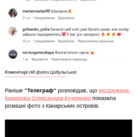
Коментарі під фото Цибульської
Раніше
"Телеграф"
розповідав, що
ексдружина
Комарова Олександра Кучеренко
показала
розкішні фото з Канарських островів.