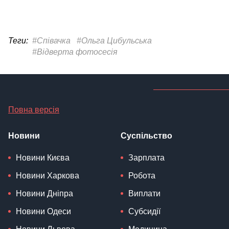
Теги:
#Співачка
#Ольга Цибульська
#Відверта фотосесія
Повна версія
Новини
Суспільство
Новини Києва
Зарплата
Новини Харкова
Робота
Новини Дніпра
Виплати
Новини Одеси
Субсидії