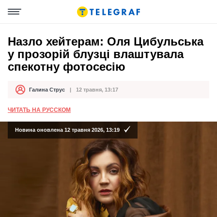
Назло хейтерам: Оля Цибульська
у прозорій блузці влаштувала
спекотну фотосесію
Галина Струс
12 травня, 13:17
Автор
Дата публікації
ЧИТАТЬ НА РУССКОМ
Новина оновлена 12 травня 2026, 13:19