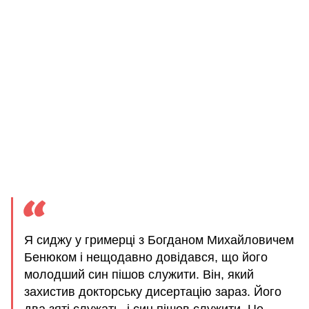
Я сиджу у гримерці з Богданом Михайловичем
Бенюком і нещодавно довідався, що його
молодший син пішов служити. Він, який
захистив докторську дисертацію зараз. Його
два зяті служать, і син пішов служити. Це