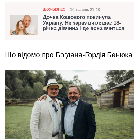
Категорія
Дата публікації
10 травня, 21:48
ШОУ-БІЗНЕС
Дочка Кошового покинула
Україну. Як зараз виглядає 18-
річна дівчина і де вона вчиться
Що відомо про Богдана-Гордія Бенюка