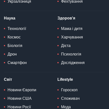
Укрзалізниця
Фехтування
Наука
Здоров'я
Технології
Мама і дитя
Космос
Харчування
Біологія
Дієта
Дрон
Психологія
Смартфон
Дослідження
Світ
Lifestyle
Новини Європи
Гороскоп
Новини США
Споживач
Новини Росії
Мода