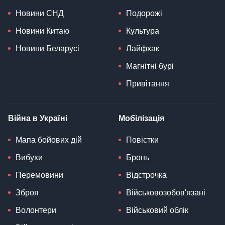
Новини СНД
Подорожі
Новини Китаю
Культура
Новини Беларусі
Лайфхак
Магнітні бурі
Привітання
Війна в Україні
Мобілізація
Мапа бойових дій
Повістки
Вибухи
Бронь
Перемовини
Відстрочка
Зброя
Військовозобов'язані
Волонтери
Військовий облік