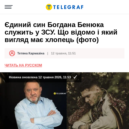
Єдиний син Богдана Бенюка
служить у ЗСУ. Що відомо і який
вигляд має хлопець (фото)
Тетяна Кармазіна
12 травня, 11:51
Автор
Дата публікації
ЧИТАТЬ НА РУССКОМ
Новина оновлена 12 травня 2026, 11:53