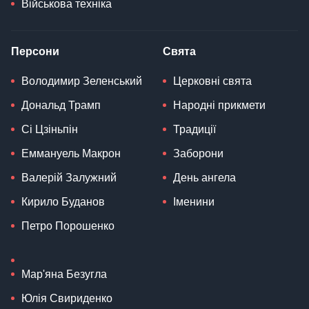
Військова техніка
Персони
Свята
Володимир Зеленський
Церковні свята
Дональд Трамп
Народні прикмети
Сі Цзіньпін
Традиції
Еммануель Макрон
Заборони
Валерій Залужний
День ангела
Кирило Буданов
Іменини
Петро Порошенко
Мар'яна Безугла
Юлія Свириденко