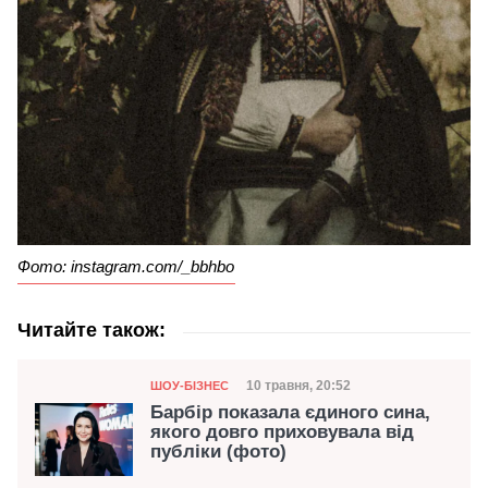
Фото: instagram.com/_bbhbo
Читайте також:
Категорія
Дата публікації
10 травня, 20:52
ШОУ-БІЗНЕС
Барбір показала єдиного сина,
якого довго приховувала від
публіки (фото)