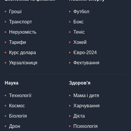
Гроші
Футбол
Транспорт
Бокс
Нерухомість
Теніс
Тарифи
Хокей
Курс долара
Євро-2024
Укрзалізниця
Фехтування
Наука
Здоров'я
Технології
Мама і дитя
Космос
Харчування
Біологія
Дієта
Дрон
Психологія