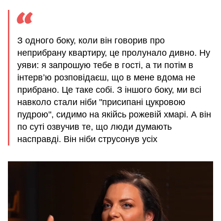
З одного боку, коли він говорив про
неприбрану квартиру, це пролунало дивно. Ну
уяви: я запрошую тебе в гості, а ти потім в
інтерв’ю розповідаєш, що в мене вдома не
прибрано. Це таке собі. З іншого боку, ми всі
навколо стали ніби "присипані цукровою
пудрою", сидимо на якійсь рожевій хмарі. А він
по суті озвучив те, що люди думають
насправді. Він ніби струсонув усіх