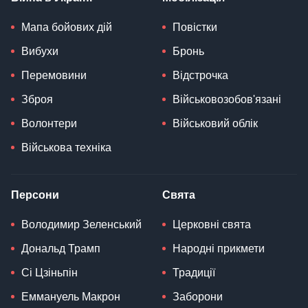
Мапа бойових дій
Повістки
Вибухи
Бронь
Перемовини
Відстрочка
Зброя
Військовозобов'язані
Волонтери
Військовий облік
Військова техніка
Персони
Свята
Володимир Зеленський
Церковні свята
Дональд Трамп
Народні прикмети
Сі Цзіньпін
Традиції
Еммануель Макрон
Заборони