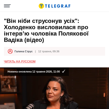
"Він ніби струсонув усіх":
Холоденко висловилася про
інтерв’ю чоловіка Полякової
Вадіка (відео)
Галина Струс
12 травня, 09:36
Автор
Дата публікації
ЧИТАТЬ НА РУССКОМ
Новина оновлена 12 травня 2026, 11:00