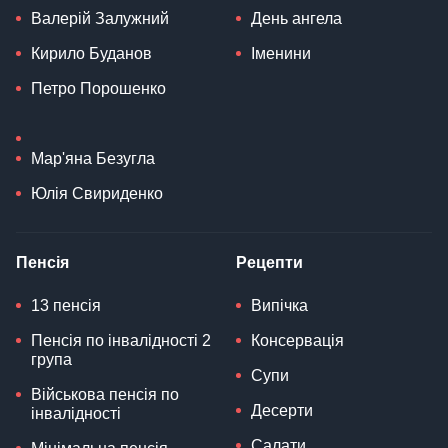
Валерій Залужний
День ангела
Кирило Буданов
Іменини
Петро Порошенко
Мар'яна Безугла
Юлія Свириденко
Пенсія
Рецепти
13 пенсія
Випічка
Пенсія по інвалідності 2
Консервація
група
Супи
Військова пенсія по
Десерти
інвалідності
Салати