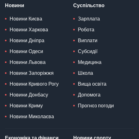
Новини
Суспільство
Новини Києва
Зарплата
Новини Харкова
Робота
Новини Дніпра
Виплати
Новини Одеси
Субсидії
Новини Львова
Медицина
Новини Запоріжжя
Школа
Новини Кривого Рогу
Вища освіта
Новини Донбасу
Допомога
Новини Криму
Прогноз погоди
Новини Миколаєва
Економіка та фінанси
Новини спорту