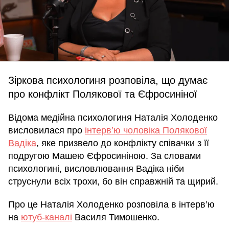
Зіркова психологиня розповіла, що думає
про конфлікт Полякової та Єфросиніної
Відома медійна психологиня Наталія Холоденко
висловилася про
інтерв’ю чоловіка Полякової
Вадіка
, яке призвело до конфлікту співачки з її
подругою Машею Єфросиніною. За словами
психологині, висловлювання Вадіка ніби
струснули всіх трохи, бо він справжній та щирий.
Про це Наталія Холоденко розповіла в інтерв’ю
на
ютуб-каналі
Василя Тимошенко.