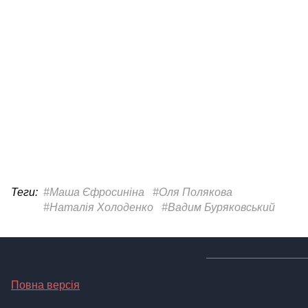
Теги:
#Маша Єфросиніна
#Оля Полякова
#Наталія Холоденко
#Вадим Буряковський
Повна версія