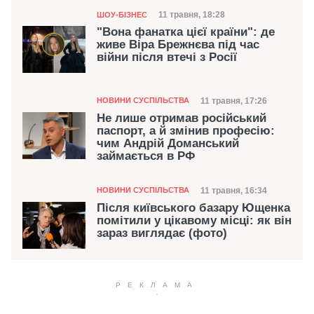
Категорія
Дата публікації
11 травня, 18:28
ШОУ-БІЗНЕС
"Вона фанатка цієї країни": де
живе Віра Брежнєва під час
війни після втечі з Росії
Категорія
Дата публікації
11 травня, 17:26
НОВИНИ СУСПІЛЬСТВА
Не лише отримав російський
паспорт, а й змінив професію:
чим Андрій Доманський
займається в РФ
Категорія
Дата публікації
11 травня, 16:34
НОВИНИ СУСПІЛЬСТВА
Після київського базару Ющенка
помітили у цікавому місці: як він
зараз виглядає (фото)