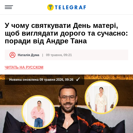
У чому святкувати День матері,
щоб виглядати дорого та сучасно:
поради від Андре Тана
Наталія Дума
09 травня, 09:21
Автор
Дата публікації
ЧИТАТЬ НА РУССКОМ
Новина оновлена 09 травня 2026, 09:26