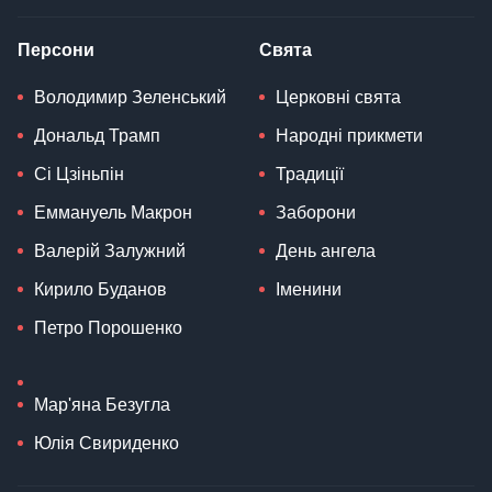
Персони
Свята
Володимир Зеленський
Церковні свята
Дональд Трамп
Народні прикмети
Сі Цзіньпін
Традиції
Еммануель Макрон
Заборони
Валерій Залужний
День ангела
Кирило Буданов
Іменини
Петро Порошенко
Мар'яна Безугла
Юлія Свириденко