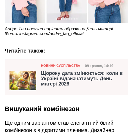
Андре Тан показав варіанти образів на День матері.
Фото: instagram.com/andre_tan_official
Читайте також:
Категорія
Дата публікації
09 травня, 14:19
НОВИНИ СУСПІЛЬСТВА
Щороку дата змінюється: коли в
Україні відзначатимуть День
матері 2026
Вишуканий комбінезон
Ще одним варіантом став елегантний білий
комбінезон з відкритими плечима. Дизайнер