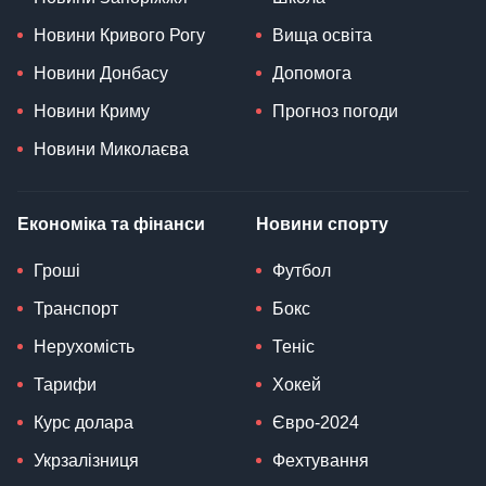
Новини Кривого Рогу
Вища освіта
Новини Донбасу
Допомога
Новини Криму
Прогноз погоди
Новини Миколаєва
Економіка та фінанси
Новини спорту
Гроші
Футбол
Транспорт
Бокс
Нерухомість
Теніс
Тарифи
Хокей
Курс долара
Євро-2024
Укрзалізниця
Фехтування