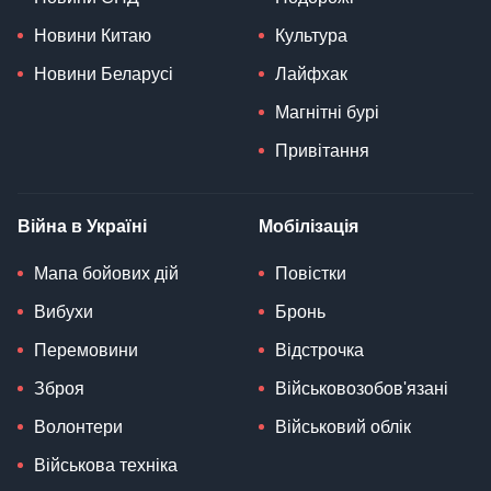
Новини Китаю
Культура
Новини Беларусі
Лайфхак
Магнітні бурі
Привітання
Війна в Україні
Мобілізація
Мапа бойових дій
Повістки
Вибухи
Бронь
Перемовини
Відстрочка
Зброя
Військовозобов'язані
Волонтери
Військовий облік
Військова техніка