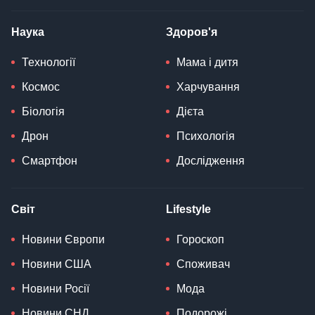
Наука
Здоров'я
Технології
Мама і дитя
Космос
Харчування
Біологія
Дієта
Дрон
Психологія
Смартфон
Дослідження
Світ
Lifestyle
Новини Європи
Гороскоп
Новини США
Споживач
Новини Росії
Мода
Новини СНД
Подорожі