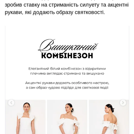
зробив ставку на стриманість силуету та акцентні
рукави, які додають образу святковості.