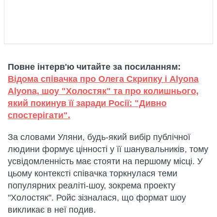
Повне інтерв'ю читайте за посиланням:
Відома співачка про Олега Скрипку і Alyona
Alyona, шоу "Холостяк" та про колишнього,
який покинув її заради Росії: "Дивно
спостерігати".
За словами Уляни, будь-який вибір публічної
людини формує цінності у її шанувальників, тому
усвідомленність має стояти на першому місці. У
цьому контексті співачка торкнулася теми
популярних реаліті-шоу, зокрема проекту
"Холостяк". Ройс зізналася, що формат шоу
викликає в неї подив.