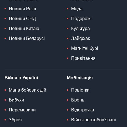
Новини Росії
Мода
Новини СНД
Подорожі
Новини Китаю
Культура
Новини Беларусі
Лайфхак
Магнітні бурі
Привітання
Війна в Україні
Мобілізація
Мапа бойових дій
Повістки
Вибухи
Бронь
Перемовини
Відстрочка
Зброя
Військовозобов'язані