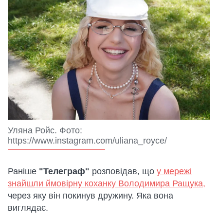
Уляна Ройс. Фото:
https://www.instagram.com/uliana_royce/
Раніше
"Телеграф"
розповідав, що
у мережі
знайшли ймовірну коханку Володимира Ращука,
через яку він покинув дружину. Яка вона
виглядає.