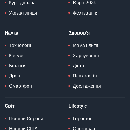
Курс долара
Євро-2024
Укрзалізниця
Фехтування
Наука
Здоров'я
Технології
Мама і дитя
Космос
Харчування
Біологія
Дієта
Дрон
Психологія
Смартфон
Дослідження
Світ
Lifestyle
Новини Європи
Гороскоп
Новини США
Споживач