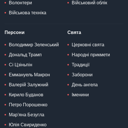
Волонтери
Військовий облік
Військова техніка
Персони
Свята
Володимир Зеленський
Церковні свята
Дональд Трамп
Народні прикмети
Сі Цзіньпін
Традиції
Еммануель Макрон
Заборони
Валерій Залужний
День ангела
Кирило Буданов
Іменини
Петро Порошенко
Мар'яна Безугла
Юлія Свириденко