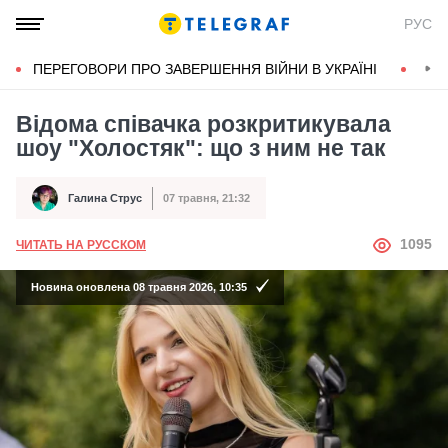
РУС
ПЕРЕГОВОРИ ПРО ЗАВЕРШЕННЯ ВІЙНИ В УКРАЇНІ
КОН
Відома співачка розкритикувала
шоу "Холостяк": що з ним не так
Галина Струс
07 травня, 21:32
Автор
Дата публікації
АВТОР
1095
ЧИТАТЬ НА РУССКОМ
Новина оновлена 08 травня 2026, 10:35