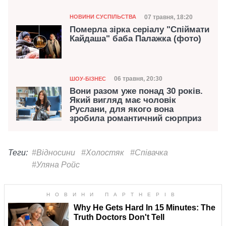
Категорія
Дата публікації
07 травня, 18:20
НОВИНИ СУСПІЛЬСТВА
Померла зірка серіалу "Спіймати
Кайдаша" баба Палажка (фото)
Категорія
Дата публікації
06 травня, 20:30
ШОУ-БІЗНЕС
Вони разом уже понад 30 років.
Який вигляд має чоловік
Руслани, для якого вона
зробила романтичний сюрприз
Теги:
#Відносини
#Холостяк
#Співачка
#Уляна Ройс