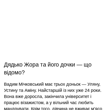
Дядько Жора та його дочки — що
відомо?
Вадим Мічковський має трьох доньок — Уляну,
Устину та Аміну. Найстаршій із них уже 24 роки.
Вона вже доросла, закінчила університет і
працює візажистом, а у вільний час любить
мандрувати. Крім того, дівчина не вживає м’ясо