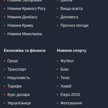
Новини Запоріжжя
Школа
Новини Кривого Рогу
Вища освіта
Новини Донбасу
Допомога
Новини Криму
Прогноз погоди
Новини Миколаєва
Економіка та фінанси
Новини спорту
Гроші
Футбол
Транспорт
Бокс
Нерухомість
Теніс
Тарифи
Хокей
Курс долара
Євро-2024
Укрзалізниця
Фехтування