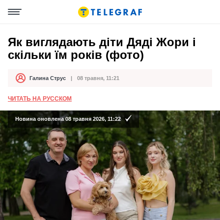
Як виглядають діти Дяді Жори і
скільки їм років (фото)
Галина Струс
08 травня, 11:21
Автор
Дата публікації
ЧИТАТЬ НА РУССКОМ
Новина оновлена 08 травня 2026, 11:22