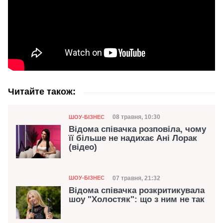
Читайте також:
Категорія
Дата публікації
08 травня, 10:30
ШОУ-БІЗНЕС
Відома співачка розповіла, чому
її більше не надихає Ані Лорак
(відео)
Категорія
Дата публікації
07 травня, 21:32
ШОУ-БІЗНЕС
Відома співачка розкритикувала
шоу "Холостяк": що з ним не так