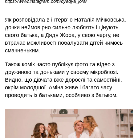
https://www.instagram.com/dyadya_jora/
Як розповідала в інтерв’ю Наталія Мічковська,
дочки неймовірно сильно люблять і цінують
свого батька, а Дядя Жора, у свою чергу, не
втрачає можливості побалувати дітей чимось
смачненьким.
Також комік часто публікує фото та відео з
дружиною та доньками у своєму мікроблозі.
Видно, що дівчата вже дорослі та самостійні,
окрім молодшої. Аміна живе і багато часу
проводить із батьками, особливо з батьком.