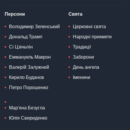
Персони
Свята
Володимир Зеленський
Церковні свята
Дональд Трамп
Народні прикмети
Сі Цзіньпін
Традиції
Еммануель Макрон
Заборони
Валерій Залужний
День ангела
Кирило Буданов
Іменини
Петро Порошенко
Мар'яна Безугла
Юлія Свириденко