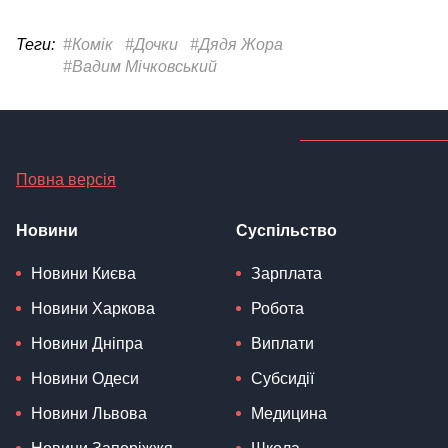
Теги:
#Комік
#Дочки
#Дядя Жора
#Вадим Мічковський
Повна версія
Новини
Суспільство
Новини Києва
Зарплата
Новини Харкова
Робота
Новини Дніпра
Виплати
Новини Одеси
Субсидії
Новини Львова
Медицина