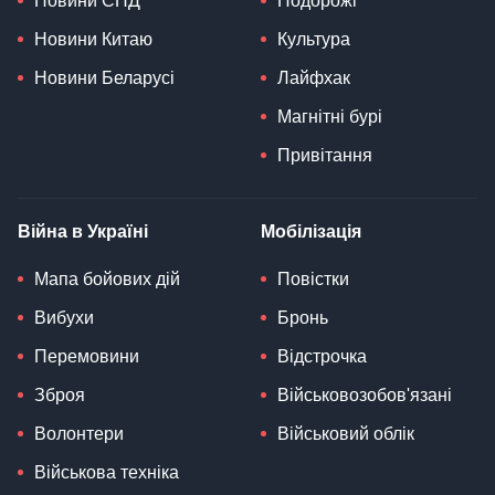
Новини СНД
Подорожі
Новини Китаю
Культура
Новини Беларусі
Лайфхак
Магнітні бурі
Привітання
Війна в Україні
Мобілізація
Мапа бойових дій
Повістки
Вибухи
Бронь
Перемовини
Відстрочка
Зброя
Військовозобов'язані
Волонтери
Військовий облік
Військова техніка