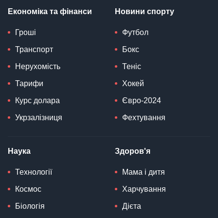
Економіка та фінанси
Новини спорту
Гроші
Футбол
Транспорт
Бокс
Нерухомість
Теніс
Тарифи
Хокей
Курс долара
Євро-2024
Укрзалізниця
Фехтування
Наука
Здоров'я
Технології
Мама і дитя
Космос
Харчування
Біологія
Дієта