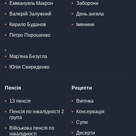
Еммануель Макрон
Заборони
Валерій Залужний
День ангела
Кирило Буданов
Іменини
Петро Порошенко
Мар'яна Безугла
Юлія Свириденко
Пенсія
Рецепти
13 пенсія
Випічка
Пенсія по інвалідності 2
Консервація
група
Супи
Військова пенсія по
Десерти
інвалідності