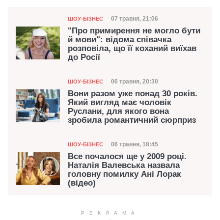
Категорія
Дата публікації
07 травня, 21:06
ШОУ-БІЗНЕС
"Про примирення не могло бути
й мови": відома співачка
розповіла, що її коханий виїхав
до Росії
Категорія
Дата публікації
06 травня, 20:30
ШОУ-БІЗНЕС
Вони разом уже понад 30 років.
Який вигляд має чоловік
Руслани, для якого вона
зробила романтичний сюрприз
Категорія
Дата публікації
06 травня, 18:45
ШОУ-БІЗНЕС
Все почалося ще у 2009 році.
Наталія Валевська назвала
головну помилку Ані Лорак
(відео)