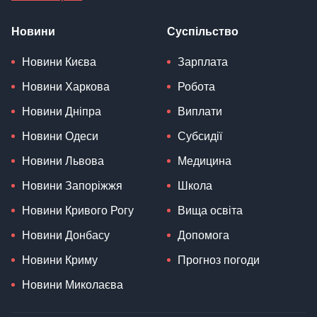
Новини
Суспільство
Новини Києва
Зарплата
Новини Харкова
Робота
Новини Дніпра
Виплати
Новини Одеси
Субсидії
Новини Львова
Медицина
Новини Запоріжжя
Школа
Новини Кривого Рогу
Вища освіта
Новини Донбасу
Допомога
Новини Криму
Прогноз погоди
Новини Миколаєва