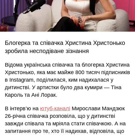
Блогерка та співачка Христина Христонько
зробила несподіване зізнання
Відома українська співачка та блогерка Христина
Христонько, яка має майже 800 тисяч підписників
в Instagram, поділилася, ким надихалася у
дитинстві. У артистки було два кумири — Тіна
Кароль та Ані Лорак.
В інтерв’ю на
ютуб-каналі
Мирослави Мандзюк
26-річна співачка розповіла, що у дитинстві
завжди співала та мріяла стати співачкою. А на
запитання про те, хто її надихав, відповіла, що