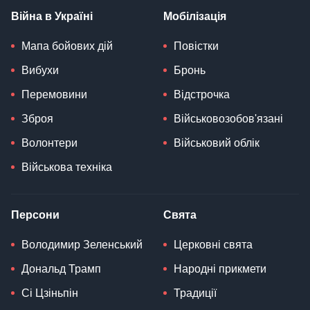
Війна в Україні
Мобілізація
Мапа бойових дій
Повістки
Вибухи
Бронь
Перемовини
Відстрочка
Зброя
Військовозобов'язані
Волонтери
Військовий облік
Військова техніка
Персони
Свята
Володимир Зеленський
Церковні свята
Дональд Трамп
Народні прикмети
Сі Цзіньпін
Традиції