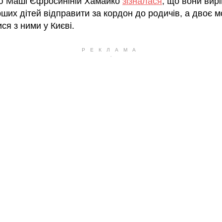
’ю Маші Єфросиніній Хамайко
зізналася
, що вони вир
рших дітей відправити за кордон до родичів, а двоє
я з ними у Києві.