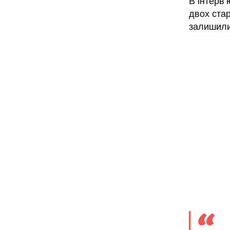
В інтерв
двох ста
залишилис