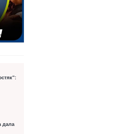
остяк":
а дала