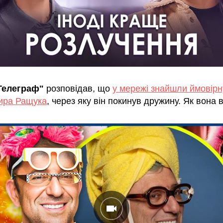
Телеграф"
розповідав, що
у мережі знайшли ймовірн
ира Ращука
, через яку він покинув дружину. Як вона 