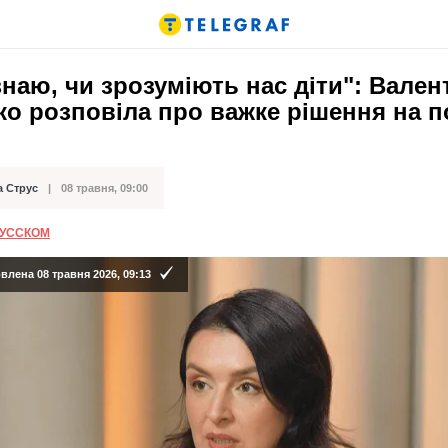
знаю, чи зрозуміють нас діти": Вален
о розповіла про важке рішення на п
а Струс
08 травня, 09:00
ації
РУССКОМ
лена 08 травня 2026, 09:13