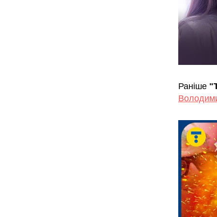
Раніше
"
Володим