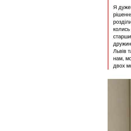
Я дуже
рішенн
розділи
колись
старши
дружин
Львів т
нам, м
двох м