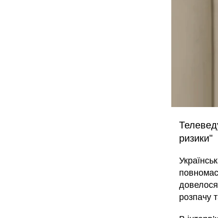
Телеведу
ризики"
Українсь
повномасш
довелося 
розпачу т