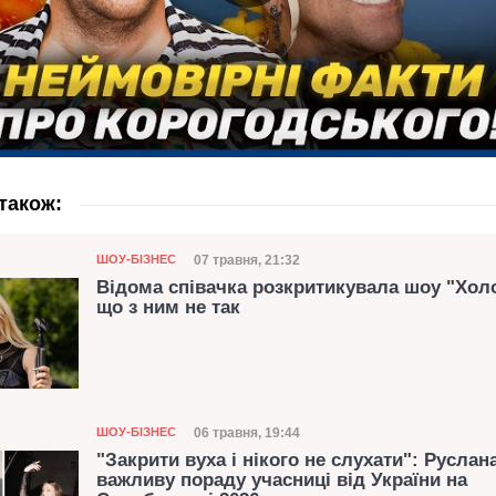
також:
Категорія
Дата публікації
07 травня, 21:32
ШОУ-БІЗНЕС
Відома співачка розкритикувала шоу "Хол
що з ним не так
Категорія
Дата публікації
06 травня, 19:44
ШОУ-БІЗНЕС
"Закрити вуха і нікого не слухати": Руслан
важливу пораду учасниці від України на