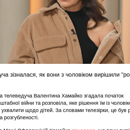
ча зізналася, як вони з чоловіком вирішили "ро
ка телеведуча Валентина Хамайко згадала початок
табної війни та розповіла, яке рішення їм із чолові
ухвалити щодо дітей. За словами телезірки, це був р
а розгубленості.