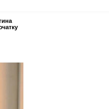
тина
очатку