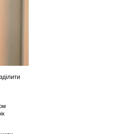
зділити
ком
ік