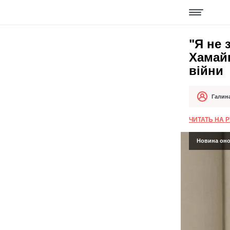
"Я не 
Хамайк
війни
Галин
Автор
Дата публік
ЧИТАТЬ НА 
Новина онов