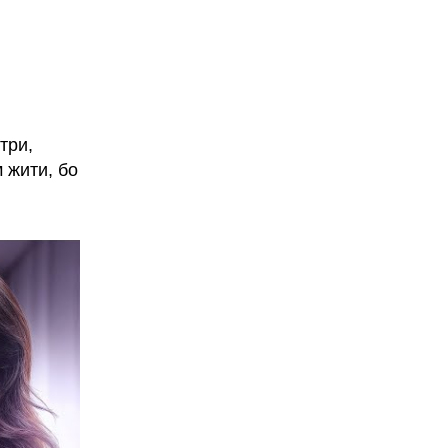
стри,
 жити, бо