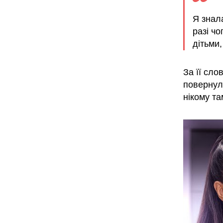
Я знала
разі чо
дітьми,
За її слов
повернули
нікому та