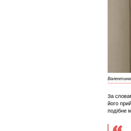
Валентина 
За словам
його прий
подібне м