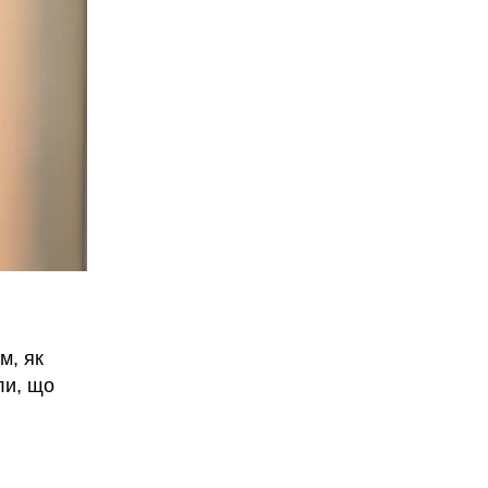
м, як
ли, що