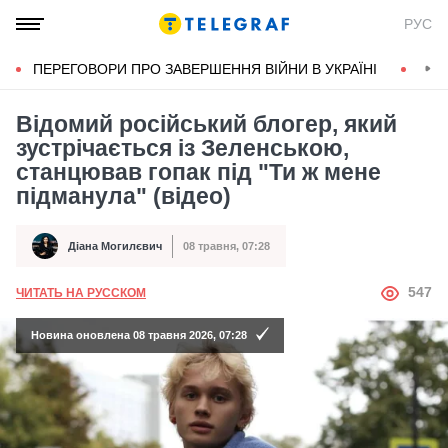
РУС
ПЕРЕГОВОРИ ПРО ЗАВЕРШЕННЯ ВІЙНИ В УКРАЇНІ
КОН
Відомий російський блогер, який
зустрічається із Зеленською,
станцював гопак під "Ти ж мене
підманула" (відео)
Діана Могилєвич
08 травня, 07:28
Автор
Дата публікації
АВТОР
547
ЧИТАТЬ НА РУССКОМ
Новина оновлена 08 травня 2026, 07:28