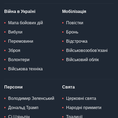
Війна в Україні
Мобілізація
Мапа бойових дій
Повістки
Вибухи
Бронь
Перемовини
Відстрочка
Зброя
Військовозобов'язані
Волонтери
Військовий облік
Військова техніка
Персони
Свята
Володимир Зеленський
Церковні свята
Дональд Трамп
Народні прикмети
Сі Цзіньпін
Традиції