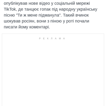
опублікував нове відео у соціальній мережі
TikTok, де танцює гопак під народну українську
пісню "Ти ж мене підманула". Такий вчинок
шокував росіян, вони з піною у роті почали
писати йому коментарі.