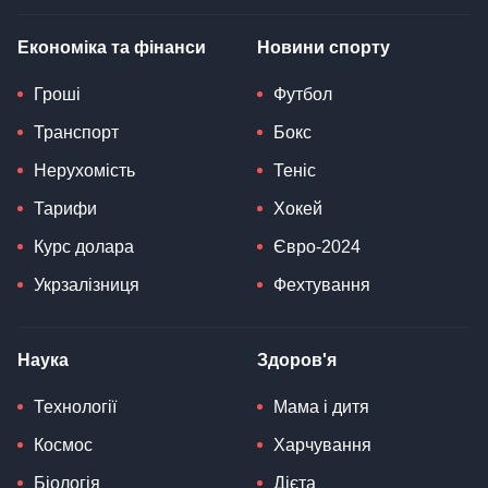
Економіка та фінанси
Новини спорту
Гроші
Футбол
Транспорт
Бокс
Нерухомість
Теніс
Тарифи
Хокей
Курс долара
Євро-2024
Укрзалізниця
Фехтування
Наука
Здоров'я
Технології
Мама і дитя
Космос
Харчування
Біологія
Дієта