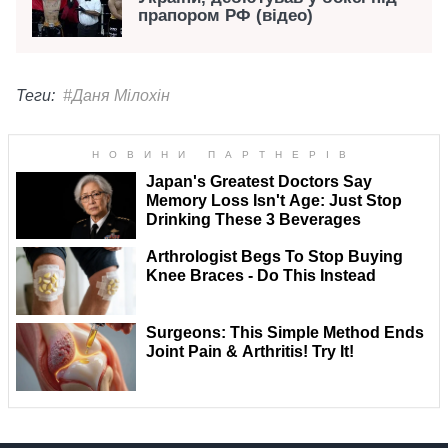
прапором РФ (відео)
Теги:
#Даня Мілохін