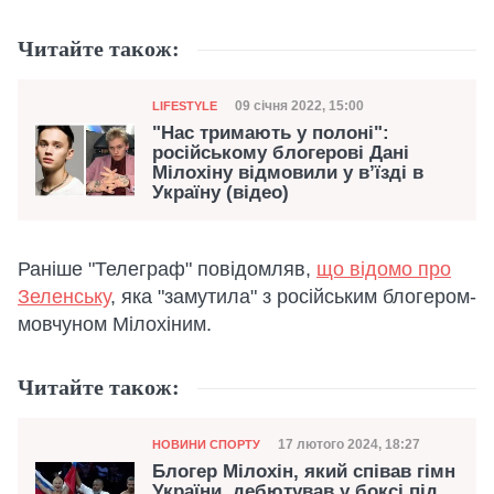
Читайте також:
Категорія
Дата публікації
09 січня 2022, 15:00
LIFESTYLE
"Нас тримають у полоні":
російському блогерові Дані
Мілохіну відмовили у в’їзді в
Україну (відео)
Раніше "Телеграф" повідомляв,
що відомо про
Зеленську
, яка "замутила" з російським блогером-
мовчуном Мілохіним.
Читайте також:
Категорія
Дата публікації
17 лютого 2024, 18:27
НОВИНИ СПОРТУ
Блогер Мілохін, який співав гімн
України, дебютував у боксі під