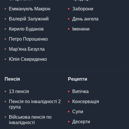
Еммануель Макрон
Заборони
Валерій Залужний
День ангела
Кирило Буданов
Іменини
Петро Порошенко
Мар'яна Безугла
Юлія Свириденко
Пенсія
Рецепти
13 пенсія
Випічка
Пенсія по інвалідності 2
Консервація
група
Супи
Військова пенсія по
Десерти
інвалідності