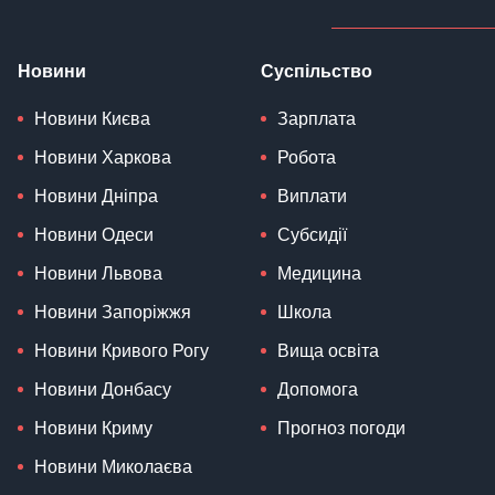
Новини
Суспільство
Новини Києва
Зарплата
Новини Харкова
Робота
Новини Дніпра
Виплати
Новини Одеси
Субсидії
Новини Львова
Медицина
Новини Запоріжжя
Школа
Новини Кривого Рогу
Вища освіта
Новини Донбасу
Допомога
Новини Криму
Прогноз погоди
Новини Миколаєва