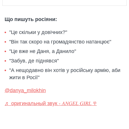
Що пишуть росіяни:
"Це скільки у довічних?"
"Він так скоро на громадянство натанцює"
"Це вже не Даня, а Данило"
"Забув, де піднявся"
"А нещодавно він хотів у російську армію, аби
жити в Росії"
@danya_milokhin
♬ оригинальный звук - 𝐴𝑁𝐺𝐸𝐿 𝐺𝐼𝑅𝐿 𖣂