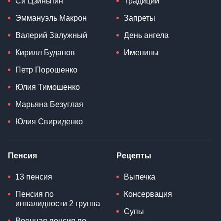
Си Цзиньпин
Традиции
Эммануэль Макрон
Запреты
Валерий Залужный
День ангела
Кирилл Буданов
Именины
Петр Порошенко
Юлия Тимошенко
Марьяна Безуглая
Юлия Свириденко
Пенсия
Рецепты
13 пенсия
Выпечка
Пенсия по
Консервация
инвалидности 2 группа
Супы
Военная пенсия по