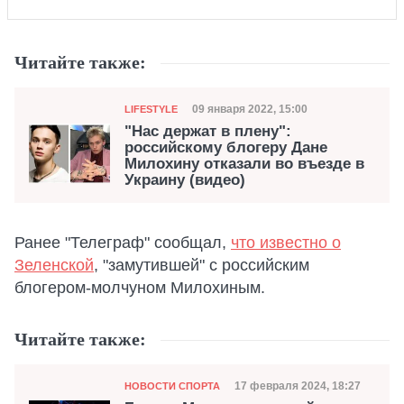
Читайте также:
Категория
Дата публикации
09 января 2022, 15:00
LIFESTYLE
"Нас держат в плену":
российскому блогеру Дане
Милохину отказали во въезде в
Украину (видео)
Ранее "Телеграф" сообщал,
что известно о
Зеленской
, "замутившей" с российским
блогером-молчуном Милохиным.
Читайте также:
Категория
Дата публикации
17 февраля 2024, 18:27
НОВОСТИ СПОРТА