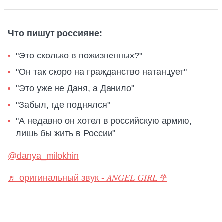
Что пишут россияне:
"Это сколько в пожизненных?"
"Он так скоро на гражданство натанцует"
"Это уже не Даня, а Данило"
"Забыл, где поднялся"
"А недавно он хотел в российскую армию,
лишь бы жить в России"
@danya_milokhin
♬ оригинальный звук - 𝐴𝑁𝐺𝐸𝐿 𝐺𝐼𝑅𝐿 𖣂