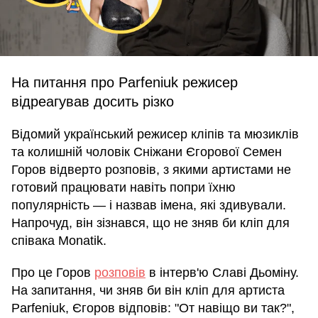
На питання про Parfeniuk режисер
відреагував досить різко
Відомий український режисер кліпів та мюзиклів
та колишній чоловік Сніжани Єгорової Семен
Горов відверто розповів, з якими артистами не
готовий працювати навіть попри їхню
популярність — і назвав імена, які здивували.
Напрочуд, він зізнався, що не зняв би кліп для
співака Monatik.
Про це Горов
розповів
в інтерв'ю Славі Дьоміну.
На запитання, чи зняв би він кліп для артиста
Parfeniuk, Єгоров відповів: "От навіщо ви так?",