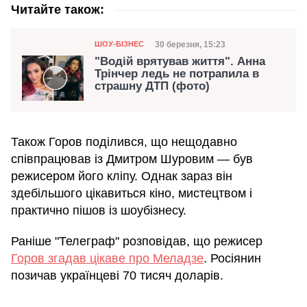
Читайте також:
Категорія
Дата публікації
30 березня, 15:23
ШОУ-БІЗНЕС
"Водій врятував життя". Анна
Трінчер ледь не потрапила в
страшну ДТП (фото)
Також Горов поділився, що нещодавно
співпрацював із Дмитром Шуровим — був
режисером його кліпу. Однак зараз він
здебільшого цікавиться кіно, мистецтвом і
практично пішов із шоубізнесу.
Раніше "Телеграф" розповідав, що режисер
Горов згадав цікаве про Меладзе
. Росіянин
позичав українцеві 70 тисяч доларів.