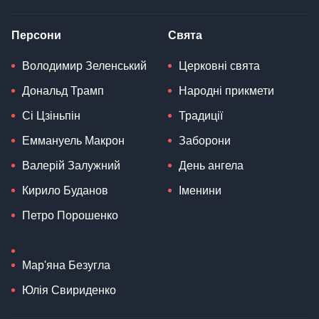
Персони
Свята
Володимир Зеленський
Церковні свята
Дональд Трамп
Народні прикмети
Сі Цзіньпін
Традиції
Еммануель Макрон
Заборони
Валерій Залужний
День ангела
Кирило Буданов
Іменини
Петро Порошенко
Мар'яна Безугла
Юлія Свириденко