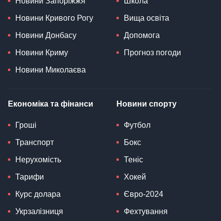
Новини Запоріжжя
Школа
Новини Кривого Рогу
Вища освіта
Новини Донбасу
Допомога
Новини Криму
Прогноз погоди
Новини Миколаєва
Економіка та фінанси
Новини спорту
Гроші
Футбол
Транспорт
Бокс
Нерухомість
Теніс
Тарифи
Хокей
Курс долара
Євро-2024
Укрзалізниця
Фехтування