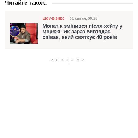
Читайте також:
Категорія
Дата публікації
01 квітня, 09:28
ШОУ-БІЗНЕС
Монатік змінився після хейту у
мережі. Як зараз виглядає
співак, який святкує 40 років