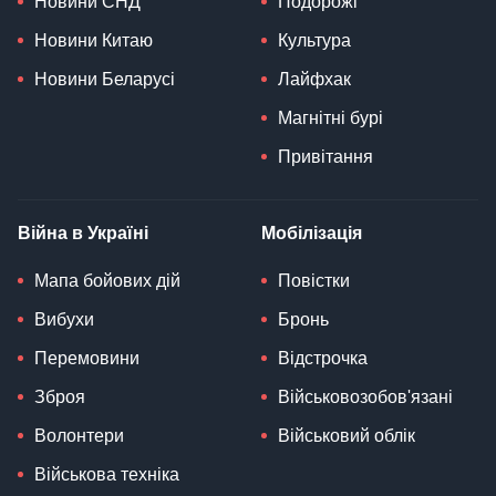
Новини СНД
Подорожі
Новини Китаю
Культура
Новини Беларусі
Лайфхак
Магнітні бурі
Привітання
Війна в Україні
Мобілізація
Мапа бойових дій
Повістки
Вибухи
Бронь
Перемовини
Відстрочка
Зброя
Військовозобов'язані
Волонтери
Військовий облік
Військова техніка