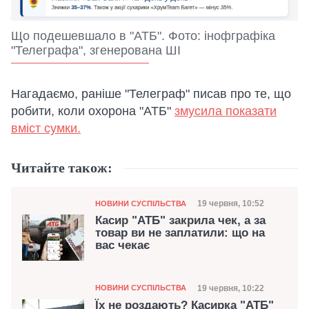
Що подешевшало в "АТБ". Фото: інофграфіка
"Телеграфа", згенерована ШІ
Нагадаємо, раніше "Телеграф" писав про те, що
робити, коли охорона "АТБ"
змусила показати
вміст сумки.
Читайте також:
Категорія
Дата публікації
19 червня, 10:52
НОВИНИ СУСПІЛЬСТВА
Касир "АТБ" закрила чек, а за
товар ви не заплатили: що на
вас чекає
Категорія
Дата публікації
19 червня, 10:22
НОВИНИ СУСПІЛЬСТВА
Їх не роздають? Касирка "АТБ"