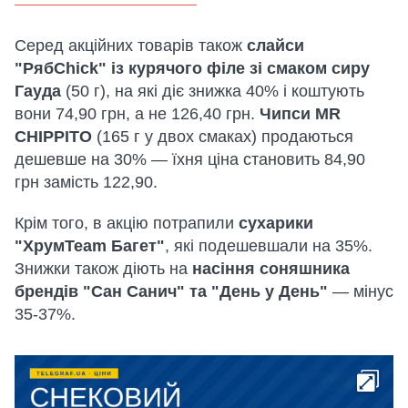
Серед акційних товарів також
слайси
"РябChick" із курячого філе зі смаком сиру
Гауда
(50 г), на які діє знижка 40% і коштують
вони 74,90 грн, а не 126,40 грн.
Чипси MR
CHIPPITO
(165 г у двох смаках) продаються
дешевше на 30% — їхня ціна становить 84,90
грн замість 122,90.
Крім того, в акцію потрапили
сухарики
"ХрумTeam Багет"
, які подешевшали на 35%.
Знижки також діють на
насіння соняшника
брендів "Сан Санич" та "День у День"
— мінус
35-37%.