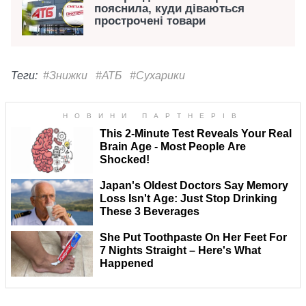
пояснила, куди діваються
прострочені товари
Теги:
#Знижки
#АТБ
#Сухарики