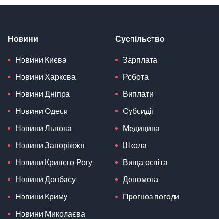
Новини
Суспільство
Новини Києва
Зарплата
Новини Харкова
Робота
Новини Дніпра
Виплати
Новини Одеси
Субсидії
Новини Львова
Медицина
Новини Запоріжжя
Школа
Новини Кривого Рогу
Вища освіта
Новини Донбасу
Допомога
Новини Криму
Прогноз погоди
Новини Миколаєва