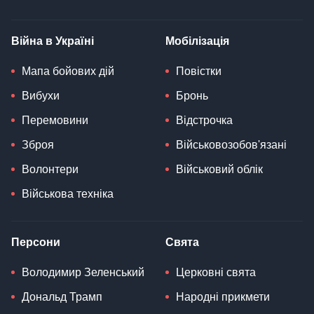
Війна в Україні
Мобілізація
Мапа бойових дій
Повістки
Вибухи
Бронь
Перемовини
Відстрочка
Зброя
Військовозобов'язані
Волонтери
Військовий облік
Військова техніка
Персони
Свята
Володимир Зеленський
Церковні свята
Дональд Трамп
Народні прикмети