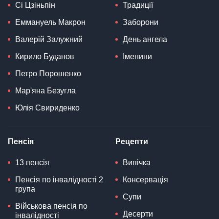
Сі Цзіньпін
Традиції
Еммануель Макрон
Заборони
Валерій Залужний
День ангела
Кирило Буданов
Іменини
Петро Порошенко
Мар'яна Безугла
Юлія Свириденко
Пенсія
Рецепти
13 пенсія
Випічка
Пенсія по інвалідності 2
Консервація
група
Супи
Військова пенсія по
Десерти
інвалідності