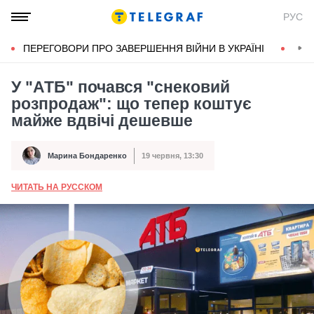
РУС
ПЕРЕГОВОРИ ПРО ЗАВЕРШЕННЯ ВІЙНИ В УКРАЇНІ
КОН
У "АТБ" почався "снековий
розпродаж": що тепер коштує
майже вдвічі дешевше
Марина Бондаренко
19 червня, 13:30
Автор
Дата публікації
ЧИТАТЬ НА РУССКОМ
А