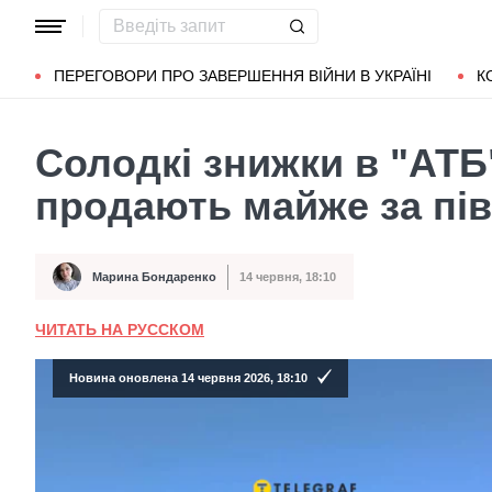
Популярні запити
Маріуполь
Донбас
Зеленський
Л
ПЕРЕГОВОРИ ПРО ЗАВЕРШЕННЯ ВІЙНИ В УКРАЇНІ
К
Солодкі знижки в "АТБ
продають майже за пів
Марина Бондаренко
14 червня, 18:10
Автор
Дата публікації
ЧИТАТЬ НА РУССКОМ
Новина оновлена 14 червня 2026, 18:10