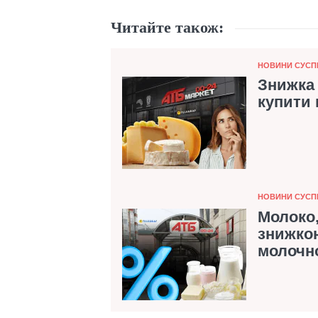
Читайте також:
Категорія
НОВИНИ СУСП
Знижка 
купити 
Категорія
НОВИНИ СУСП
Молоко,
знижкою
молочно