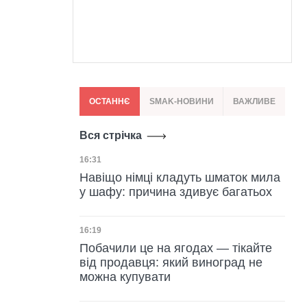
ОСТАННЄ
SMAK-НОВИНИ
ВАЖЛИВЕ
Вся стрічка
Дата публікації
16:31
Навіщо німці кладуть шматок мила
у шафу: причина здивує багатьох
Дата публікації
16:19
Побачили це на ягодах — тікайте
від продавця: який виноград не
можна купувати