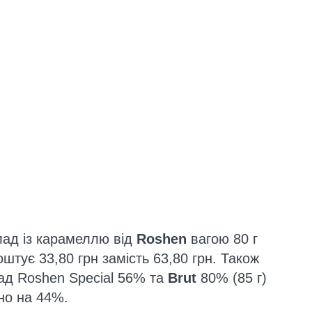
лад із карамеллю від
Roshen
вагою 80 г
тує 33,80 грн замість 63,80 грн. Також
ад Roshen Special 56% та
Brut
80% (85 г)
но на 44%.