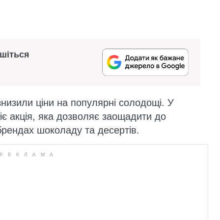
ишіться
знизили ціни на популярні солодощі. У
діє акція, яка дозволяє заощадити до
брендах шоколаду та десертів.