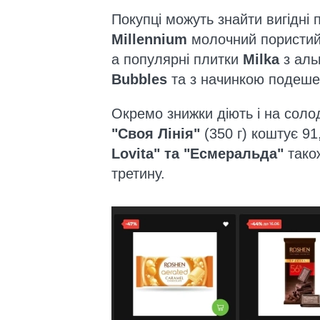
Покупці можуть знайти вигідні 
Millennium
молочний пористий 
а популярні плитки
Milka
з аль
Bubbles
та з начинкою подеше
Окремо знижки діють і на соло
"Своя Лінія"
(350 г) коштує 91
Lovita" та "Есмеральда"
тако
третину.