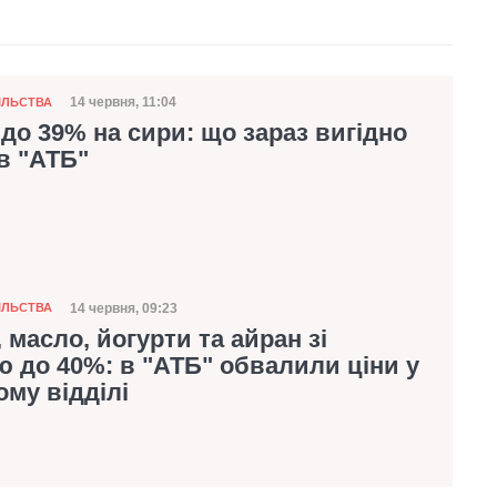
14 червня, 11:04
ІЛЬСТВА
Дата публікації
до 39% на сири: що зараз вигідно
в "АТБ"
14 червня, 09:23
ІЛЬСТВА
Дата публікації
 масло, йогурти та айран зі
 до 40%: в "АТБ" обвалили ціни у
му відділі