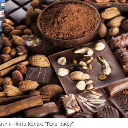
азині. Фото
Колаж "Телеграфу"