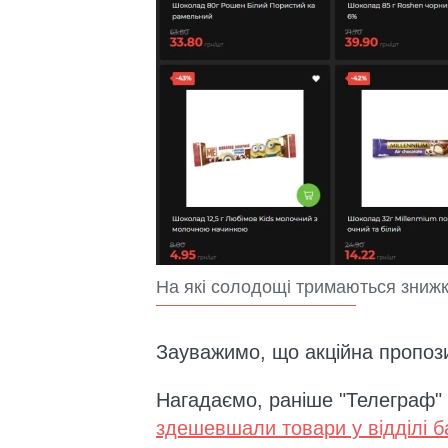
На які солодощі тримаються знижк
Зауважимо, що акційна пропози
Нагадаємо, раніше "Телеграф" 
здешевшали товари у відділі ба