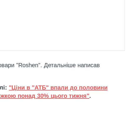
овари "Roshen". Детальніше написав
лі:
"Ціни в "АТБ" впали до половини
нижкою понад 30% цього тижня"
.