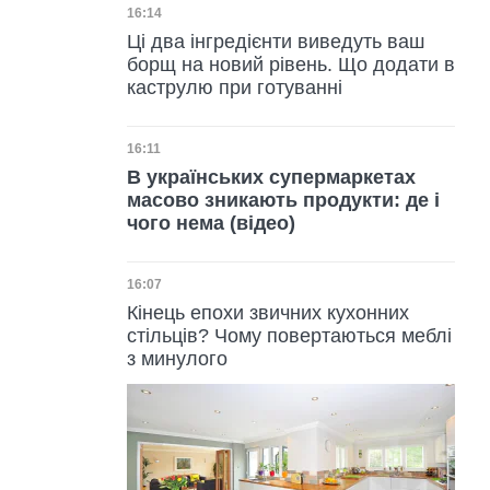
Дата публікації
16:14
Ці два інгредієнти виведуть ваш
борщ на новий рівень. Що додати в
каструлю при готуванні
Дата публікації
16:11
В українських супермаркетах
масово зникають продукти: де і
чого нема (відео)
Дата публікації
16:07
Кінець епохи звичних кухонних
стільців? Чому повертаються меблі
з минулого