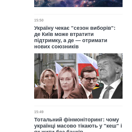
Дата публікації
15:50
Україну чекає "сезон виборів":
де Київ може втратити
підтримку, а де — отримати
нових союзників
Дата публікації
15:49
Тотальний фінмоніторинг: чому
українці масово тікають у "кеш" і
як жити без банків