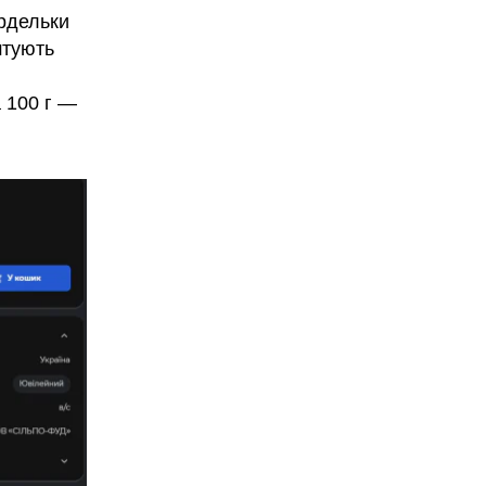
рдельки
штують
а 100 г —