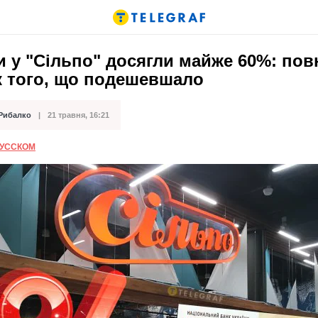
 у "Сільпо" досягли майже 60%: пов
к того, що подешевшало
 Рибалко
21 травня, 16:21
ації
РУССКОМ