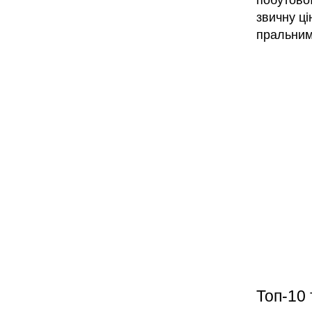
побутової
звичну ці
пральним
Топ-10 