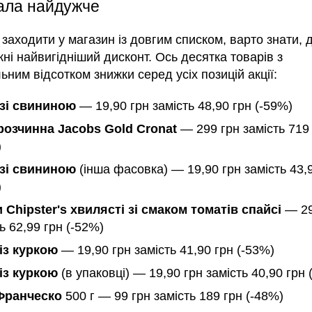
пала найдужче
заходити у магазин із довгим списком, варто знати, 
ні найвигідніший дисконт. Ось десятка товарів з
ним відсотком знижки серед усіх позицій акції:
зі свининою
— 19,90 грн замість 48,90 грн (-59%)
розчинна Jacobs Gold Cronat
— 299 грн замість 719
)
зі свининою
(інша фасовка) — 19,90 грн замість 43,
)
 Chipster's хвилясті зі смаком томатів спайсі
— 29
ь 62,99 грн (-52%)
із куркою
— 19,90 грн замість 41,90 грн (-53%)
із куркою
(в упаковці) — 19,90 грн замість 40,90 грн 
Франческо
500 г — 99 грн замість 189 грн (-48%)