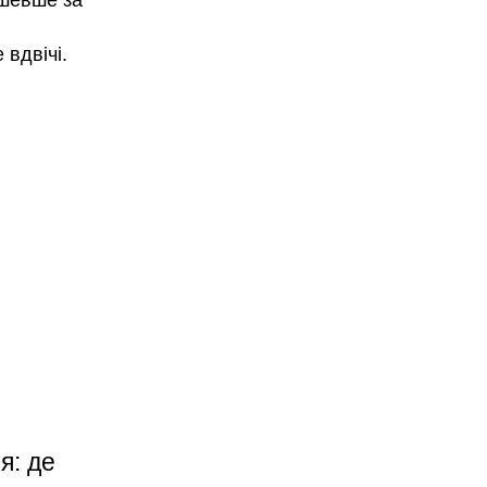
ешевше за
,
вдвічі.
я: де