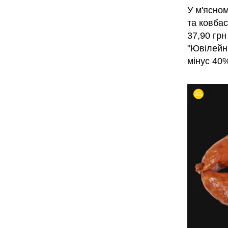
У м'ясном
та ковба
37,90 грн
"Ювілейни
мінус 40