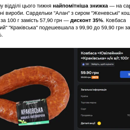
у відділі цього тижня
найпомітніша знижка
— на са
сні вироби. Сардельки "Алан" з сиром "Женевські" ко
 за 100 г замість 57,90 грн —
дисконт 35%
. Ковбаса
й" "Краківська" подешевшала з 99,90 до 59,90 грн з
%.