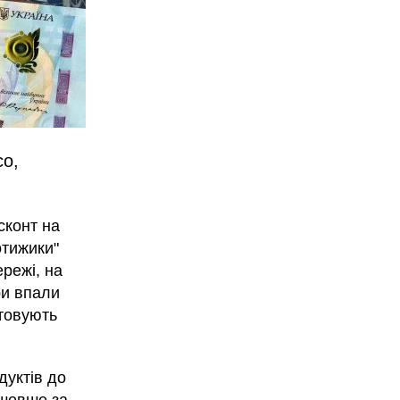
со,
сконт на
нотижики"
ережі, на
ри впали
штовують
дуктів до