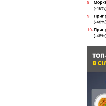
Моркв
(-48%
Припр
(-48%
Припр
(-48%