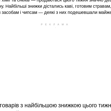
 хімії та снеків — продаються цього тижня значно д
ну. Найбільші знижки дістались каві, готовим стравам
 засобам і чипсам — деякі з них подешевшали майже 
товарів з найбільшою знижкою цього тижн