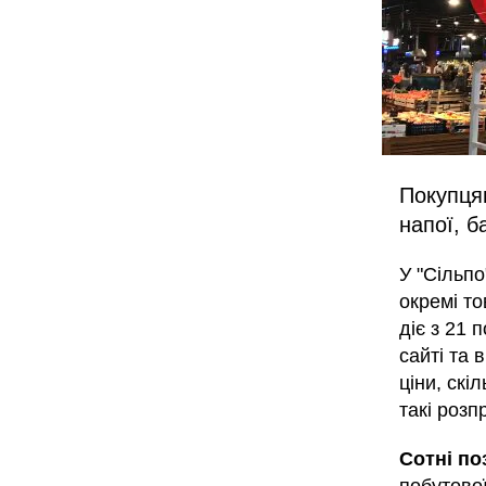
Покупцям
напої, б
У "Сільпо
окремі т
діє з 21 
сайті та 
ціни, ск
такі розп
Сотні по