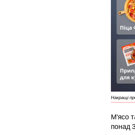
Накращі пр
М'ясо т
понад 