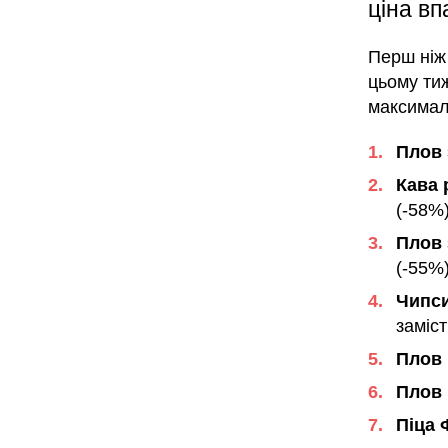
ціна в
Перш ніж 
цьому тиж
максималь
Плов 
Кава 
(-58%
Плов 
(-55%
Чипси
заміст
Плов 
Плов 
Піца 