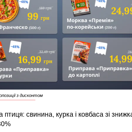
опозиції з дисконтом
а птиця: свинина, курка і ковбаса зі зниж
30%