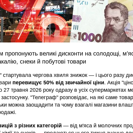
 пропонують великі дисконти на солодощі, м’я
акалію, снеки й побутові товари
" стартувала чергова хвиля знижок — і цього разу ди
овари
перевищує 50% від звичайної ціни
. Акція "ці
по 27 травня 2026 року одразу в усіх супермаркетах м
в застосунку. "Телеграф" розповідає, на які саме това
ільки можна заощадити та чому взагалі магазини вла
родажі.
зицій з різних категорій
— від м'яса й молочних про