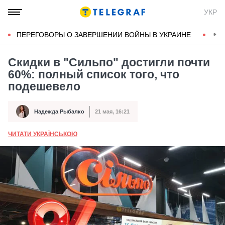
УКР
ПЕРЕГОВОРЫ О ЗАВЕРШЕНИИ ВОЙНЫ В УКРАИНЕ
КОН
Скидки в "Сильпо" достигли почти
60%: полный список того, что
подешевело
Надежда Рыбалко
21 мая, 16:21
Автор
Дата публикации
ЧИТАТИ УКРАЇНСЬКОЮ
А