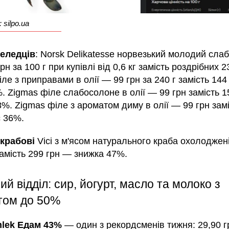
 silpo.ua
еледців
: Norsk Delikatesse норвезький молодий сла
рн за 100 г при купівлі від 0,6 кг замість роздрібних 2
ле з приправами в олії — 99 грн за 240 г замість 144 
. Zigmas філе слабосолоне в олії — 99 грн замість 1
%. Zigmas філе з ароматом диму в олії — 99 грн зам
с 36%.
крабові
Vici з м'ясом натурального краба охолоджені
замість 299 грн — знижка 47%.
й відділ: сир, йогурт, масло та молоко з
том до 50%
mlek Едам 43%
— один з рекордсменів тижня: 29,90 г