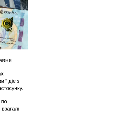
равня
ах
ки"
діє з
астосунку.
 по
 взагалі