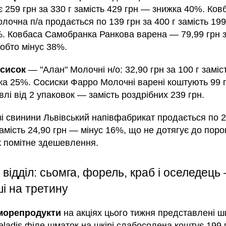
є 259 грн за 330 г замість 429 грн — знижка 40%. Ков
лочна п/а продається по 139 грн за 400 г замість 19
%. Ковбаса Самобранка Ранкова варена — 79,99 грн з
тобто мінус 38%.
сисок
— "Алан" Молочні н/о: 32,90 грн за 100 г заміс
жка 25%. Сосиски Фарро Молочні варені коштують 99 г
івлі від 2 упаковок — замість роздрібних 239 грн.
і свинини Львівський напівфабрикат продається по 2
замість 24,90 грн — мінус 16%, що не дотягує до поро
ж помітне здешевлення.
відділ: сьомга, форель, краб і оселедець 
і на третину
 морепродукти
на акціях цього тижня представлені ш
ladis філе шматок на шкірі слабосолена коштує 199 