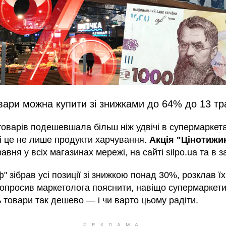
вари можна купити зі знижками до 64% до 13 т
товарів подешевшала більш ніж удвічі в супермаркет
 і це не лише продукти харчування.
Акція "Цінотижи
равня у всіх магазинах мережі, на сайті silpo.ua та в з
" зібрав усі позиції зі знижкою понад 30%, розклав їх
попросив маркетолога пояснити, навіщо супермаркети
 товари так дешево — і чи варто цьому радіти.