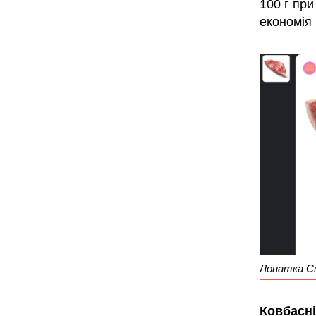
100 г при
економія
Лопатка Скр
Ковбасн