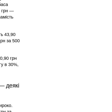
баса
9 грн —
амість
ть 43,90
рн за 500
0,90 грн
гу в 30%,
— деякі
ироко.
грн за