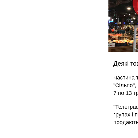
Деякі то
Частина 
"Сільпо",
7 по 13 т
"Телеграф
групах і 
продають