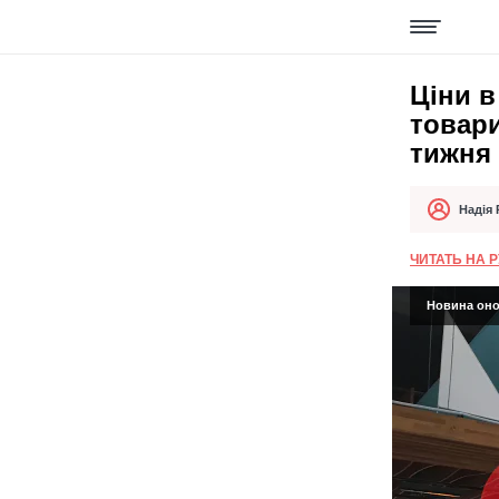
Ціни в
товар
тижня
Надія
Автор
Дата публік
ЧИТАТЬ НА 
Новина онов