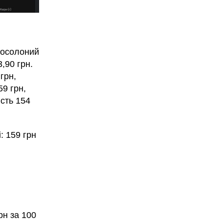
босолоний
3,90 грн.
грн,
59 грн,
ість 154
: 159 грн
рн за 100