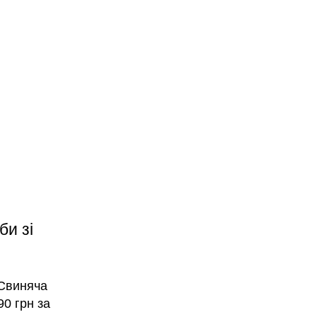
би зі
 Свиняча
0 грн за