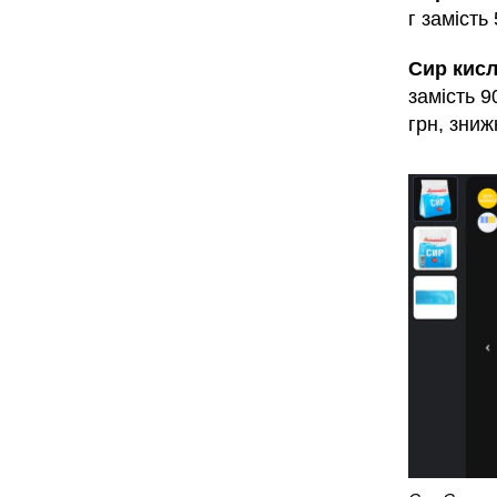
г замість
Сир кис
замість 9
грн, зниж