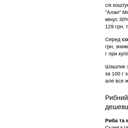
с/к кошту
"Алан" Мо
мінус 30
129 грн, 
Серед
со
грн, зни
г при куп
Шашлик з
за 100 г 
але все 
Рибний 
дешевш
Риба та
Сьомга Ve