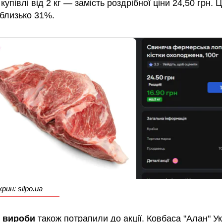
 купівлі від 2 кг — замість роздрібної ціни 24,50 грн. 
 близько 31%.
ин: silpo.ua
і вироби
також потрапили до акції. Ковбаса "Алан" У