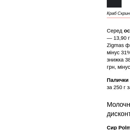
Краб Скрин:
Серед
ос
— 13,90 г
Zigmas фі
мінус 31%
знижка 38
грн, міну
Палички 
за 250 г 
Молочни
дискон
Сир Pol