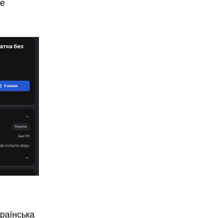
Це
країнська