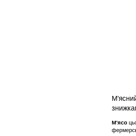
М'ясний
знижка
М'ясо
цьо
фермерсь